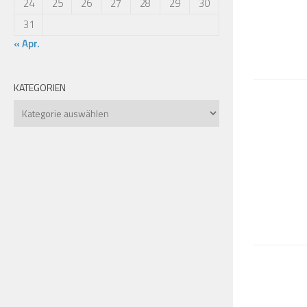
24
25
26
27
28
29
30
31
« Apr.
KATEGORIEN
Kategorien