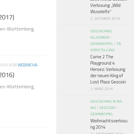
Verlosung: „Wild
Wuselelfe“
2017)
2. OKTOBER 2016
aden-Württemberg,
GEOCACHING
ALLGEMEIN
/
GEWINNSPIEL
/
TB
VORSTELLUNG
Come 2 The
Playground 4
2016
VON
WEBMICHA
Heroez: Verlosung
2016)
der neuen King of
Lost Place Geocoin
aden-Württemberg,
2. MÄRZ 2016
GEOCACHING IN BA-
WÜ
/
GEOCOIN
/
GEWINNSPIEL
Weihnachtsverlosu
ng 2014
24. DEZEMBER 2014