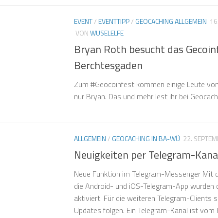
EVENT
/
EVENTTIPP
/
GEOCACHING ALLGEMEIN
16
VON
WUSELELFE
Bryan Roth besucht das Gecoinf
Berchtesgaden
Zum #Geocoinfest kommen einige Leute vom
nur Bryan. Das und mehr lest ihr bei Geocac
ALLGEMEIN
/
GEOCACHING IN BA-WÜ
22. SEPTE
Neuigkeiten per Telegram-Kana
Neue Funktion im Telegram-Messenger Mit d
die Android- und iOS-Telegram-App wurden 
aktiviert. Für die weiteren Telegram-Clients s
Updates folgen. Ein Telegram-Kanal ist vom P