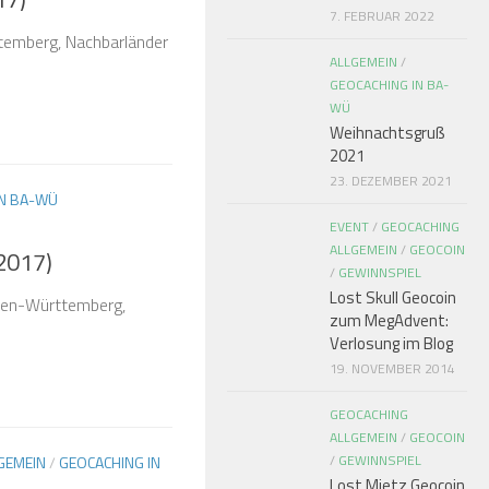
7. FEBRUAR 2022
temberg, Nachbarländer
ALLGEMEIN
/
GEOCACHING IN BA-
WÜ
Weihnachtsgruß
2021
23. DEZEMBER 2021
IN BA-WÜ
EVENT
/
GEOCACHING
ALLGEMEIN
/
GEOCOIN
2017)
/
GEWINNSPIEL
Lost Skull Geocoin
aden-Württemberg,
zum MegAdvent:
Verlosung im Blog
19. NOVEMBER 2014
GEOCACHING
ALLGEMEIN
/
GEOCOIN
/
GEWINNSPIEL
GEMEIN
/
GEOCACHING IN
Lost Mietz Geocoin