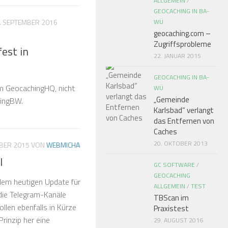
ALLGEMEIN
/
GEOCACHING IN BA-
. SEPTEMBER 2016
WÜ
geocaching.com –
Zugriffsprobleme
est in
22. JANUAR 2015
GEOCACHING IN BA-
 GeocachingHQ, nicht
WÜ
„Gemeinde
hingBW.
Karlsbad“ verlangt
das Entfernen von
Caches
20. OKTOBER 2013
MBER 2015
VON
WEBMICHA
l
GC SOFTWARE
/
GEOCACHING
em heutigen Update für
ALLGEMEIN
/
TEST
die Telegram-Kanäle
TBScan im
ollen ebenfalls in Kürze
Praxistest
rinzip her eine
29. AUGUST 2016