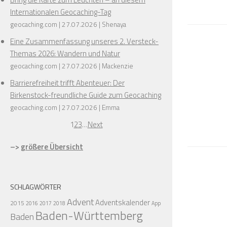
Internationalen Geocaching-Tag
geocaching.com
27.07.2026
Shenaya
Eine Zusammenfassung unseres 2. Versteck-
Themas 2026: Wandern und Natur
geocaching.com
27.07.2026
Mackenzie
Barrierefreiheit trifft Abenteuer: Der
Birkenstock-freundliche Guide zum Geocaching
geocaching.com
27.07.2026
Emma
1
2
3
…
Next
–>
größere Übersicht
SCHLAGWÖRTER
Advent
Adventskalender
2015
2016
2017
2018
App
Baden-Württemberg
Baden