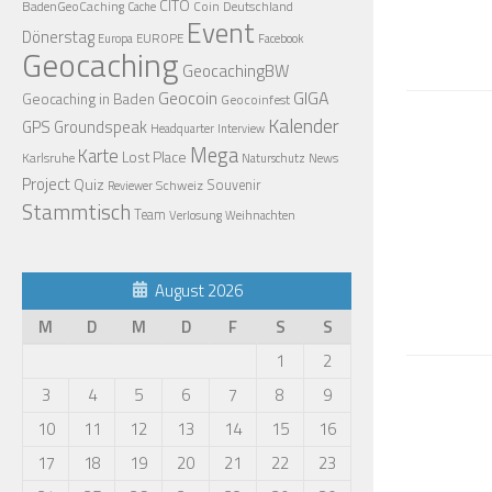
CITO
BadenGeoCaching
Coin
Deutschland
Cache
Event
Dönerstag
EUROPE
Europa
Facebook
Geocaching
GeocachingBW
Geocoin
GIGA
Geocaching in Baden
Geocoinfest
Kalender
GPS
Groundspeak
Headquarter
Interview
Mega
Karte
Lost Place
Karlsruhe
News
Naturschutz
Project
Quiz
Schweiz
Souvenir
Reviewer
Stammtisch
Team
Verlosung
Weihnachten
August 2026
M
D
M
D
F
S
S
1
2
3
4
5
6
7
8
9
10
11
12
13
14
15
16
17
18
19
20
21
22
23