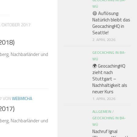
WÜ
😄 Auflösung:
Natürlich bleibt das
. OKTOBER 2017
GeocachingHQ in
Seattle!
2. APRIL 2026
2018)
GEOCACHING IN BA-
erg, Nachbarländer und
WÜ
🌍 GeocachingHQ
zieht nach
Stuttgart –
Nachhaltigkeit als
neuer Kurs
7
VON
WEBMICHA
1. APRIL 2026
2017)
ALLGEMEIN
/
GEOCACHING IN BA-
erg, Nachbarländer und
WÜ
Nachruf Ignal