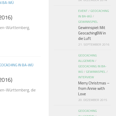
IN BA-WÜ
EVENT
/
GEOCACHING
2016)
IN BA-WÜ
/
GEWINNSPIEL
aden-Württemberg,
Gewinnspiel: Mit
GeocachingBW in
die Luft
21. SEPTEMBER 2016
GEOCACHING
ALLGEMEIN
/
EOCACHING IN BA-WÜ
GEOCACHING IN BA-
WÜ
/
GEWINNSPIEL
/
INTERVIEW
2016)
Merry Christmas –
from Annie with
den-Württemberg, die
Love
20. DEZEMBER 2015
GEOCACHING