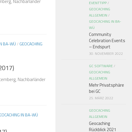
berg, Nachbarländer
EVENTTIPP
/
GEOCACHING
ALLGEMEIN
/
GEOCACHING IN BA-
WÜ
Community
Celebration Events
IN BA-WÜ
/
GEOCACHING
– Endspurt
30. NOVEMBER 2022
2017)
GC SOFTWARE
/
GEOCACHING
ALLGEMEIN
temberg, Nachbarländer
Mehr Privatsphäre
bei GC
25. MÄRZ 2022
GEOCACHING
EOCACHING IN BA-WÜ
ALLGEMEIN
Geocaching
Rückblick 2021
17)