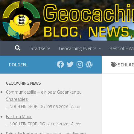
Zum Inhalt springen
Startseite
Geocaching Events
Best of BW!
FOLGEN:
SCHLA
GEOCACHING NEWS
Communicabilia – ein paar Gedanken zu
Shareables
... NOCH EIN GEOBLOG
05.08.2026
Autor
Faith no Moor
... NOCH EIN GEOBLOG
27.07.2026
Autor
Bring die Karte zum Leuchten – an diesem