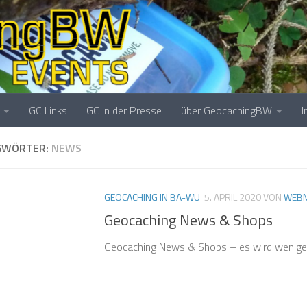
GC Links
GC in der Presse
über GeocachingBW
GWÖRTER:
NEWS
GEOCACHING IN BA-WÜ
5. APRIL 2020
VON
WEBM
Geocaching News & Shops
Geocaching News & Shops – es wird wenige