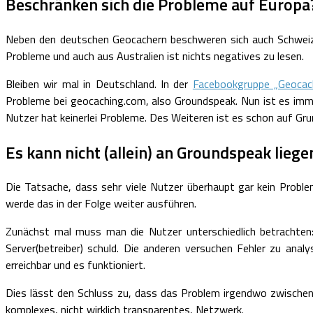
Beschränken sich die Probleme auf Europa
Neben den deutschen Geocachern beschweren sich auch Schweizer,
Probleme und auch aus Australien ist nichts negatives zu lesen.
Bleiben wir mal in Deutschland. In der
Facebookgruppe „Geocac
Probleme bei geocaching.com, also Groundspeak. Nun ist es immer
Nutzer hat keinerlei Probleme. Des Weiteren ist es schon auf Gru
Es kann nicht (allein) an Groundspeak liege
Die Tatsache, dass sehr viele Nutzer überhaupt gar kein Probl
werde das in der Folge weiter ausführen.
Zunächst mal muss man die Nutzer unterschiedlich betrachten: 
Server(betreiber) schuld. Die anderen versuchen Fehler zu anal
erreichbar und es funktioniert.
Dies lässt den Schluss zu, dass das Problem irgendwo zwischen 
komplexes, nicht wirklich transparentes, Netzwerk.