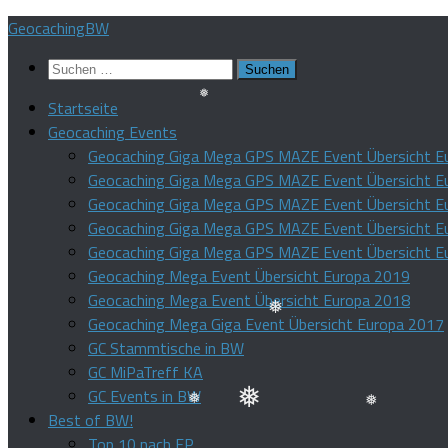
Zum
GeocachingBW
Inhalt
Suchen
springen
nach:
Startseite
Geocaching Events
❅
Geocaching Giga Mega GPS MAZE Event Übersicht E
Geocaching Giga Mega GPS MAZE Event Übersicht E
Geocaching Giga Mega GPS MAZE Event Übersicht E
Geocaching Giga Mega GPS MAZE Event Übersicht E
Geocaching Giga Mega GPS MAZE Event Übersicht E
Geocaching Mega Event Übersicht Europa 2019
Geocaching Mega Event Übersicht Europa 2018
Geocaching Mega Giga Event Übersicht Europa 2017
❅
GC Stammtische in BW
GC MiPaTreff KA
GC Events in BW
Best of BW!
Top 10 nach FP