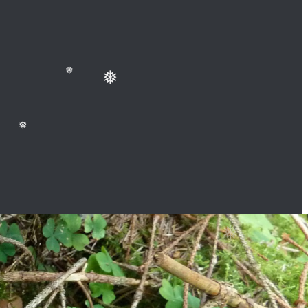
❅
❅
❅
❅