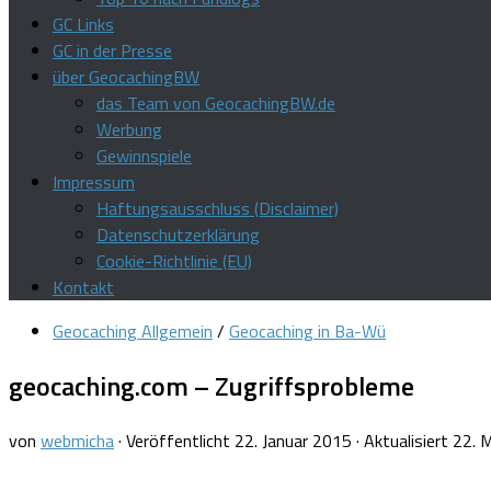
GC Links
GC in der Presse
über GeocachingBW
das Team von GeocachingBW.de
Werbung
Gewinnspiele
Impressum
Haftungsausschluss (Disclaimer)
Datenschutzerklärung
Cookie-Richtlinie (EU)
Kontakt
Geocaching Allgemein
/
Geocaching in Ba-Wü
geocaching.com – Zugriffsprobleme
von
webmicha
· Veröffentlicht
22. Januar 2015
· Aktualisiert
22. 