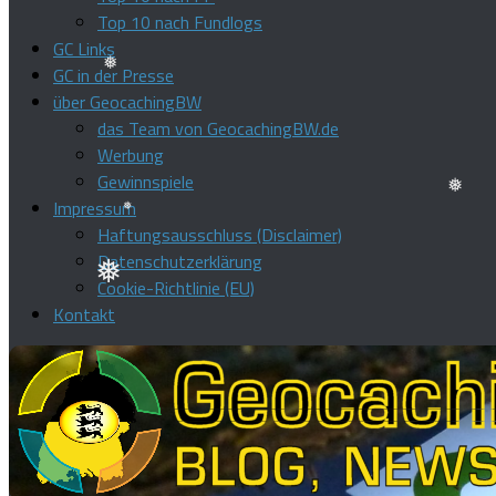
❅
❅
❅
Top 10 nach Fundlogs
GC Links
GC in der Presse
über GeocachingBW
❅
das Team von GeocachingBW.de
Werbung
Gewinnspiele
Impressum
Haftungsausschluss (Disclaimer)
❅
❅
Datenschutzerklärung
Cookie-Richtlinie (EU)
❅
Kontakt