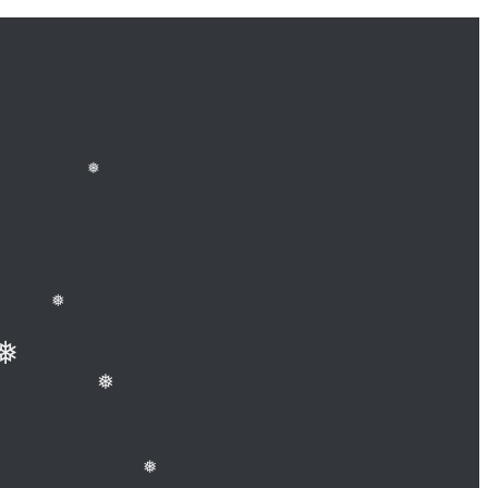
❅
❅
❅