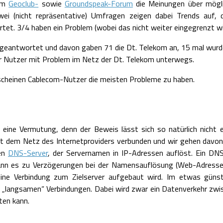
 im
Geoclub-
sowie
Groundspeak-Forum
die Meinungen über mögli
wei (nicht repräsentative) Umfragen zeigen dabei Trends auf, 
et. 3/4 haben ein Problem (wobei das nicht weiter eingegrenzt wi
geantwortet und davon gaben 71 die Dt. Telekom an, 15 mal wurde
 der Nutzer mit Problem im Netz der Dt. Telekom unterwegs.
t scheinen Cablecom-Nutzer die meisten Probleme zu haben.
 eine Vermutung, denn der Beweis lässt sich so natürlich nicht e
 mit dem Netz des Internetproviders verbunden und wir gehen davon 
den
DNS-Server
, der Servernamen in IP-Adressen auflöst. Ein DN
ann es zu Verzögerungen bei der Namensauflösung (Web-Adresse 
eine Verbindung zum Zielserver aufgebaut wird. Im etwas günst
n „langsamen“ Verbindungen. Dabei wird zwar ein Datenverkehr zwisc
ten kann.