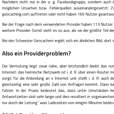
Nachdem nicht nur in der o. g. Facebookgruppe, sondern auch
möglichen Ursachen bzw. Fehlerquellen auseinandergesetzt. Z
geocaching.com auftreten oder nicht haben 160 Nutzer geantwort
Bei der Frage nach dem verwendeten Provider haben 113 Nutzer 
weitere Provider. Somit sieht es so aus, als sei der größte Teil
Bei den Schweizer Geocachern ergibt sich ein ähnliches Bild, dor
Also ein Providerproblem?
Die Vermutung liegt zwar nahe, aber letztendlich bleibt das nur
Internet: das heimische Netzwerk ist i. d. R. über einen Router
sorgt für die Anbindung an s Internet und stellt i. d. R. auch 
gleichzeitig eine sehr große Zahl von Anfragen kommt. Dann k
führen. In der Praxis bedeutet das, dass unter Umständen k
Antwortzeiten sind sehr lange und dies resultiert in sogenannte
nur durch die Leitung“ was Ladezeiten von einigen Minuten bedeu