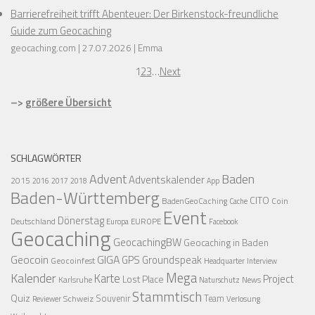
Barrierefreiheit trifft Abenteuer: Der Birkenstock-freundliche
Guide zum Geocaching
geocaching.com
27.07.2026
Emma
1
2
3
…
Next
–>
größere Übersicht
SCHLAGWÖRTER
Advent
Baden
Adventskalender
2015
2016
2017
2018
App
Baden-Württemberg
CITO
BadenGeoCaching
Coin
Cache
Event
Dönerstag
Deutschland
EUROPE
Europa
Facebook
Geocaching
GeocachingBW
Geocaching in Baden
Geocoin
GIGA
GPS
Groundspeak
Geocoinfest
Headquarter
Interview
Mega
Kalender
Karte
Project
Lost Place
Karlsruhe
News
Naturschutz
Stammtisch
Quiz
Schweiz
Souvenir
Team
Verlosung
Reviewer