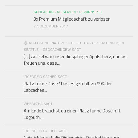
GEOCACHING ALLGEMEIN
/
GEWINNSPIEL
3x Premium Mitgliedschaft zu verlosen
27. DEZEMBER 2017
😄 AUFLÖSUNG: NATÜRLICH BLEIBT DAS GEOCACHINGHQ IN
SEATTLE! - GEOCACHINGBW SAGT:
[…] Artikel war unser diesjähriger Aprilscherz, und wir
freuen uns, dass...
IRGENDEIN CACHER SAGT:
Platz für ne Dose? Das es gefühlt zu 99% der
Labcaches...
WEBMICHA SAGT:
Am Ende brauchst du einen Platz für ne Dose mit
Logbuch,...
IRGENDEIN CACHER SAGT:
Naja, ich brauch die Dinger nicht. Das hätten auch