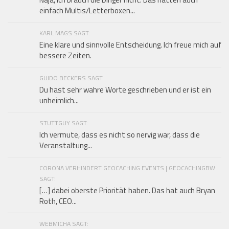
einfach Multis/Letterboxen...
KARL MAGS SAGT:
Eine klare und sinnvolle Entscheidung. Ich freue mich auf
bessere Zeiten.
GUIDO BECKERS SAGT:
Du hast sehr wahre Worte geschrieben und er ist ein
unheimlich...
STUTTGUY SAGT:
Ich vermute, dass es nicht so nervig war, dass die
Veranstaltung...
CORONA VERHINDERT GEOCACHING EVENTS | GEOCACHINGBW
SAGT:
[…] dabei oberste Priorität haben. Das hat auch Bryan
Roth, CEO...
WEBMICHA SAGT: