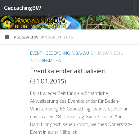
❅
GeocachingBW
Zum Inhalt springen
❅
❅
TAGESARCHIV:
JANUAR 31, 2015
❅
EVENT
/
GEOCACHING IN BA-WÜ
31. JANUAR 2015
VON
WEBMICHA
❅
Eventkalender aktualisiert
(31.01.2015)
Es ist wieder Zeit für die wöchentliche
Aktualiserung des Eventkalender für Baden-
Württemberg. 65 Geocaching-Events stehen an,
❅
❅
davon allein 18 Dönerstag-Events am 2. April.
❅
Damit ihr gleich sehen könnt, welches Dönerstag-
❅
Event in eurer Nähe ist,...
❅
❅