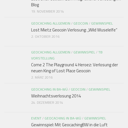
Blog
19. NOVEMBER 2014
GEOCACHING ALLGEMEIN
/
GEOCOIN
/
GEWINNSPIEL
Lost Mietz Geocoin Verlosung: „Wild Wuselelfe“
2. OKTOBER 2016
GEOCACHING ALLGEMEIN
/
GEWINNSPIEL
/
TB
VORSTELLUNG
Come 2 The Playground 4 Heroez: Verlosung der
neuen King of Lost Place Geocoin
2. MÄRZ 2016
GEOCACHING IN BA-WÜ
/
GEOCOIN
/
GEWINNSPIEL
Weihnachtsverlosung 2014
24. DEZEMBER 2014
EVENT
/
GEOCACHING IN BA-WÜ
/
GEWINNSPIEL
Gewinnspiel: Mit GeocachingBW in die Luft