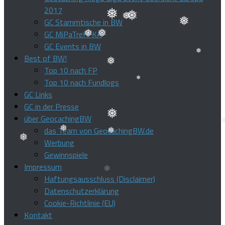
❅
2017
❅
❅
❅
GC Stammtische in BW
❅
❅
GC MiPaTreff KA
❅
❅
GC Events in BW
❅
Best of BW!
❅
Top 10 nach FP
❅
❅
Top 10 nach Fundlogs
GC Links
❅
GC in der Presse
über GeocachingBW
das Team von GeocachingBW.de
❅
❅
Werbung
❅
Gewinnspiele
❅
❅
Impressum
Haftungsausschluss (Disclaimer)
Datenschutzerklärung
Cookie-Richtlinie (EU)
Kontakt