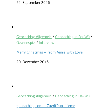
21. September 2016
Geocaching Allgemein
/
Geocaching in Ba-Wü
/
Gewinnspiel
/
Interview
Merry Christmas – from Annie with Love
20. Dezember 2015
Geocaching Allgemein
/
Geocaching in Ba-Wü
geocaching.com – Zugriffsprobleme