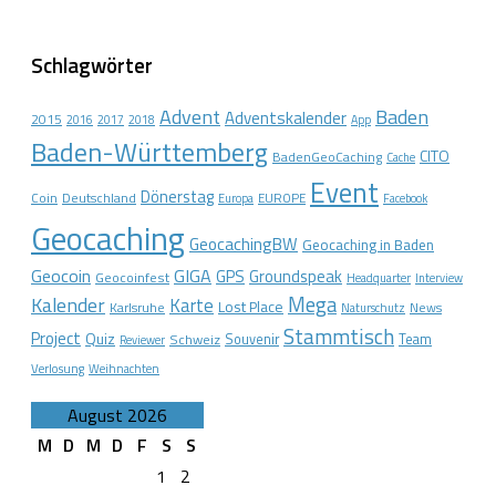
Schlagwörter
Advent
Baden
Adventskalender
2015
2016
2017
2018
App
Baden-Württemberg
CITO
BadenGeoCaching
Cache
Event
Dönerstag
Coin
Deutschland
EUROPE
Europa
Facebook
Geocaching
GeocachingBW
Geocaching in Baden
Geocoin
GIGA
GPS
Groundspeak
Geocoinfest
Headquarter
Interview
Mega
Kalender
Karte
Lost Place
Karlsruhe
News
Naturschutz
Stammtisch
Project
Quiz
Schweiz
Souvenir
Team
Reviewer
Verlosung
Weihnachten
August 2026
M
D
M
D
F
S
S
1
2