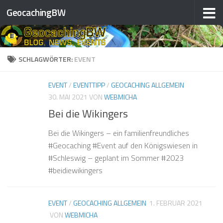
❅
GeocachingBW
Zum Inhalt springen
❅
❅
❅
❅
SCHLAGWÖRTER:
EVENT
❅
❅
EVENT
/
EVENTTIPP
/
GEOCACHING ALLGEMEIN
❅
30. MAI 2021
VON
WEBMICHA
Bei die Wikingers
❅
❅
❅
Bei die Wikingers – ein familienfreundliches
#Geocaching #Event auf den Königswiesen in
❅
#Schleswig – geplant im Sommer #2023
#beidiewikingers
❅
❅
❅
EVENT
/
GEOCACHING ALLGEMEIN
1. FEBRUAR 2021
VON
WEBMICHA