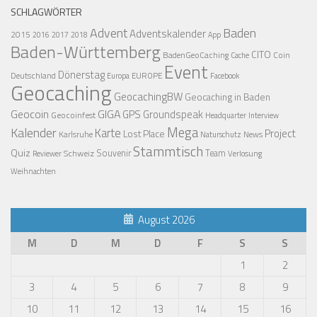
SCHLAGWÖRTER
Advent
Baden
Adventskalender
2015
2016
2017
2018
App
Baden-Württemberg
CITO
BadenGeoCaching
Coin
Cache
Event
Dönerstag
Deutschland
EUROPE
Europa
Facebook
Geocaching
GeocachingBW
Geocaching in Baden
Geocoin
GIGA
GPS
Groundspeak
Geocoinfest
Headquarter
Interview
Mega
Kalender
Karte
Project
Lost Place
Karlsruhe
News
Naturschutz
Stammtisch
Quiz
Schweiz
Souvenir
Team
Verlosung
Reviewer
Weihnachten
August 2026
M
D
M
D
F
S
S
1
2
3
4
5
6
7
8
9
10
11
12
13
14
15
16