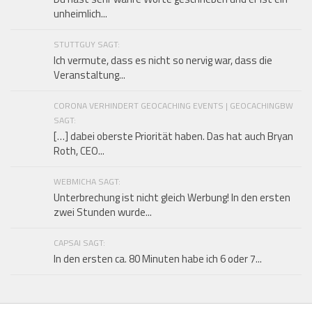
unheimlich...
STUTTGUY SAGT:
Ich vermute, dass es nicht so nervig war, dass die
Veranstaltung...
CORONA VERHINDERT GEOCACHING EVENTS | GEOCACHINGBW
SAGT:
[…] dabei oberste Priorität haben. Das hat auch Bryan
Roth, CEO...
WEBMICHA SAGT:
Unterbrechung ist nicht gleich Werbung! In den ersten
zwei Stunden wurde...
CAPSAI SAGT:
In den ersten ca. 80 Minuten habe ich 6 oder 7...