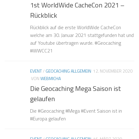
1st WorldWide CacheCon 2021 –
❅
Rückblick
Rückblick auf die erste WorldWide CacheCon
❅
welche am 30. Januar 2021 stattgefunden hat und
❅
❅
❅
auf Youtube übertragen wurde. #Geocaching
❅
❅
❅
#WWCC21
EVENT
/
GEOCACHING ALLGEMEIN
12. NOVEMBER 2020
VON
WEBMICHA
❅
Die Geocaching Mega Saison ist
❅
❅
gelaufen
❅
❅
Die #Geocaching #Mega #Event Saison ist in
#Europa gelaufen
EVENT
/
GEOCACHING ALLGEMEIN
16. MÄRZ 2020