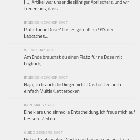
[…] Artikel war unser diesjähriger Aprilscherz, und wir
freuen uns, dass...
IRGENDEIN CACHER SAGT:
Platz für ne Dose? Das es gefühlt zu 99% der
Labcaches...
WEBMICHA SAGT:
Am Ende brauchst du einen Platz für ne Dose mit
Logbuch,...
IRGENDEIN CACHER SAGT:
Naja, ich brauch die Dinger nicht. Das hätten auch
einfach Multis/Letterboxen...
KARL MAGS SAGT:
Eine klare und sinnvolle Entscheidung. Ich freue mich auf
bessere Zeiten.
GUIDO BECKERS SAGT:
Du hast sehr wahre Worte geschrieben und er ist ein