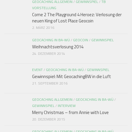
GEOCACHING ALLGEMEIN
/
GEWINNSPIEL
/
TB
VORSTELLUNG
Come 2 The Playground 4 Heroez: Verlosung der
neuen King of Lost Place Geocoin
2. MÄRZ 2016
GEOCACHING IN BA-WÜ
/
GEOCOIN
/
GEWINNSPIEL
Weihnachtsverlosung 2014
24. DEZEMBER 2014
EVENT
/
GEOCACHING IN BA-WÜ
/
GEWINNSPIEL
Gewinnspiel: Mit GeocachingBW in die Luft
21. SEPTEMBER 2016
GEOCACHING ALLGEMEIN
/
GEOCACHING IN BA-WÜ
/
GEWINNSPIEL
/
INTERVIEW
Merry Christmas – from Annie with Love
20. DEZEMBER 2015
GEOCACHING ALLGEMEIN
/
GEOCACHING IN BA-WÜ