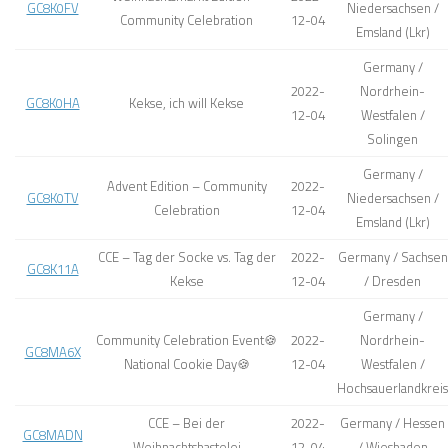
GC8K0FV
Niedersachsen /
Community Celebration
12-04
Emsland (Lkr)
Germany /
2022-
Nordrhein-
GC8K0HA
Kekse, ich will Kekse
12-04
Westfalen /
Solingen
Germany /
Advent Edition – Community
2022-
GC8K0TV
Niedersachsen /
Celebration
12-04
Emsland (Lkr)
CCE – Tag der Socke vs. Tag der
2022-
Germany / Sachsen
GC8K11A
Kekse
12-04
/ Dresden
Germany /
Community Celebration Event🍪
2022-
Nordrhein-
GC8MA6X
National Cookie Day🍪
12-04
Westfalen /
Hochsauerlandkreis
CCE – Bei der
2022-
Germany / Hessen
GC8MADN
Weihnachtsbastelei
12-04
/ Wiesbaden