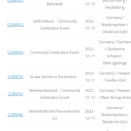
GC8NNGT
Württemberg /
Bahnstadt
12-11
Heidelberg
Germany /
Jubifrühstück – Community
2022-
GC8NNVG
Niedersachsen /
Celebration Event
12-11
Osnabrück (Lkr)
Germany / Sachsen
2022-
/ Sächsische
GC8NNX9
Community Celebration Event
12-11
Schweiz-
Osterzgebirge
2022-
Germany / Hessen
GC8NP2K
Es war einmal im Dezember…
12-11
/ Gießen (Lkr)
Weihnachtsmarkt – Community
2022-
Germany / Hessen
GC8NP5X
Celebration Event
12-11
/ Main-Kinzig-Kreis
Germany /
Weihnachtliches Neuenkirchen
2022-
GC8NP60
Niedersachsen /
2.0
12-11
Osnabrück (Lkr)