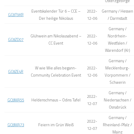
Osterzgebirge
Eventskalender Tür 6 – CCE –
2022-
Germany / Hessen
GC8T9KR
Der heilige Nikolaus
12-06
/ Darmstadt
Germany /
Glühwein am Nikolausabend –
2022-
Nordrhein-
GC8ZD07
CC Event
12-06
Westfalen /
Warendorf (Kr)
Germany /
W wie Wie alles begann-
2022-
Mecklenburg-
GC8ZE4R
Community Celebration Event
12-06
Vorpommern /
Schwerin
Germany /
2022-
GC8MA55
Heldenschmaus – Odins Tafel
Niedersachsen /
12-07
Osnabrück
Germany /
2022-
GC8MA73
Feiern im Grün Weiß
Rheinland-Pfalz /
12-07
Mainz