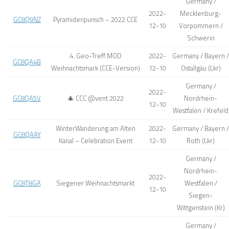
Germany /
2022-
Mecklenburg-
GC8Q9NZ
Pyramidenpunsch – 2022 CCE
12-10
Vorpommern /
Schwerin
4. Geo-Treff MOD
2022-
Germany / Bayern /
GC8QA4B
Weihnachtsmark (CCE-Version)
12-10
Ostallgäu (Lkr)
Germany /
2022-
GC8QA5V
🎄 CCC @vent 2022
Nordrhein-
12-10
Westfalen / Krefeld
WinterWanderung am Alten
2022-
Germany / Bayern /
GC8QAAY
Kanal – Celebration Event
12-10
Roth (Lkr)
Germany /
Nordrhein-
2022-
GC8T8GA
Siegener Weihnachtsmarkt
Westfalen /
12-10
Siegen-
Wittgenstein (Kr)
Germany /