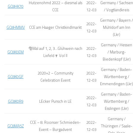
Hutzenohmd 2022 – diesmal als
2022-
Germany / Sachsen
GC8HK70
CCE
12-03
/ Vogtlandkreis
Germany / Bayern /
2022-
GC8HMMV
CCE am Haager Christkindlmarkt
Mühldorf am Inn
12-03
(Lkr)
Germany / Hessen
🎅Mal auf 1, 2, 3…Glühwein nach
2022-
GC8K0EM
/ Marburg-
Lixfeld🍷 Vol II
12-03
Biedenkopf (Lkr)
Germany / Baden-
2020+2 – Community
2022-
GC8K0GF
Württemberg /
Celebration Event
12-03
Emmendingen (Lkr)
Germany / Baden-
2022-
GC8K0R9
LEcker Punsch in LE
Württemberg /
12-03
Esslingen (Lkr)
Germany /
CCE – 8. Roonser Schmieden-
2022-
GC8MA5Z
Thüringen / Saale-
Event – Burgadvent
12-03