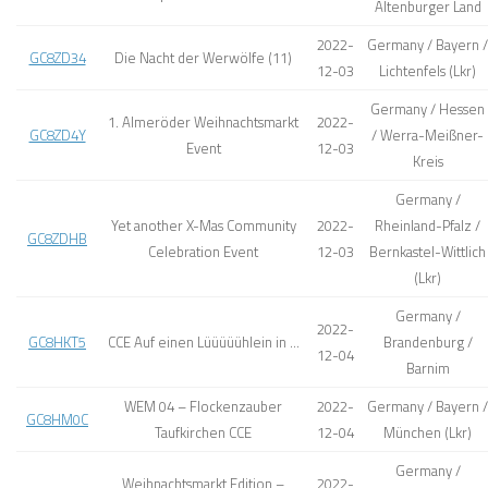
Altenburger Land
2022-
Germany / Bayern /
GC8ZD34
Die Nacht der Werwölfe (11)
12-03
Lichtenfels (Lkr)
Germany / Hessen
1. Almeröder Weihnachtsmarkt
2022-
GC8ZD4Y
/ Werra-Meißner-
Event
12-03
Kreis
Germany /
Yet another X-Mas Community
2022-
Rheinland-Pfalz /
GC8ZDHB
Celebration Event
12-03
Bernkastel-Wittlich
(Lkr)
Germany /
2022-
GC8HKT5
CCE Auf einen Lüüüüühlein in …
Brandenburg /
12-04
Barnim
WEM 04 – Flockenzauber
2022-
Germany / Bayern /
GC8HM0C
Taufkirchen CCE
12-04
München (Lkr)
Germany /
Weihnachtsmarkt Edition –
2022-