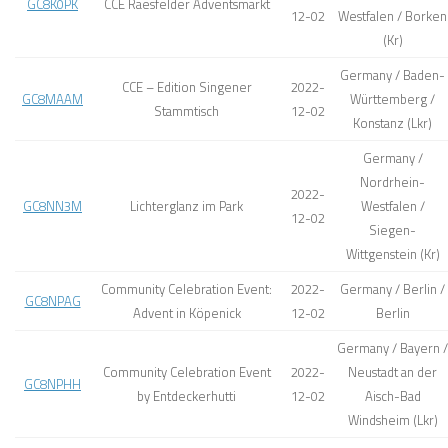
GC8K0PK
CCE Raesfelder Adventsmarkt
12-02
Westfalen / Borken
(Kr)
Germany / Baden-
CCE – Edition Singener
2022-
GC8MAAM
Württemberg /
Stammtisch
12-02
Konstanz (Lkr)
Germany /
Nordrhein-
2022-
GC8NN3M
Lichterglanz im Park
Westfalen /
12-02
Siegen-
Wittgenstein (Kr)
Community Celebration Event:
2022-
Germany / Berlin /
GC8NPAG
Advent in Köpenick
12-02
Berlin
Germany / Bayern /
Community Celebration Event
2022-
Neustadt an der
GC8NPHH
by Entdeckerhutti
12-02
Aisch-Bad
Windsheim (Lkr)