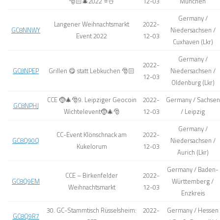
🎅🏻🎄2022 ⭐️☃️
12-03
München
Germany /
Langener Weihnachtsmarkt
2022-
GC8NNWY
Niedersachsen /
Event 2022
12-03
Cuxhaven (Lkr)
Germany /
2022-
GC8NPEP
Grillen 😋 statt Lebkuchen 🎅🏻
Niedersachsen /
12-03
Oldenburg (Lkr)
CCE 🤶🎄🎅9. Leipziger Geocoin
2022-
Germany / Sachsen
GC8NPHJ
Wichtelevent🤶🎄🎅
12-03
/ Leipzig
Germany /
CC-Event Klönschnack am
2022-
GC8Q90Q
Niedersachsen /
Kukelorum
12-03
Aurich (Lkr)
Germany / Baden-
CCE – Birkenfelder
2022-
GC8Q9EM
Württemberg /
Weihnachtsmarkt
12-03
Enzkreis
30. GC-Stammtisch Rüsselsheim:
2022-
Germany / Hessen
GC8Q9R7