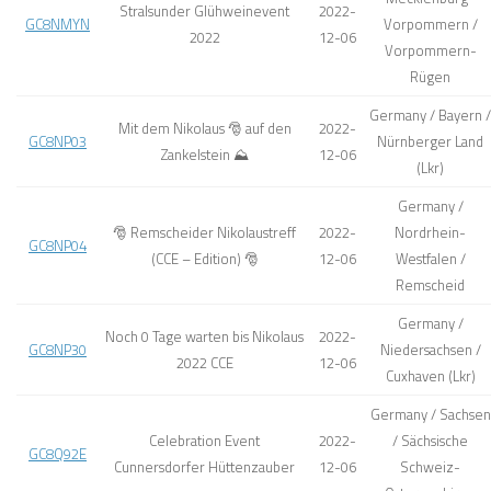
Stralsunder Glühweinevent
2022-
GC8NMYN
Vorpommern /
2022
12-06
Vorpommern-
Rügen
Germany / Bayern /
Mit dem Nikolaus 🎅 auf den
2022-
GC8NP03
Nürnberger Land
Zankelstein ⛰️
12-06
(Lkr)
Germany /
🎅 Remscheider Nikolaustreff
2022-
Nordrhein-
GC8NP04
(CCE – Edition) 🎅
12-06
Westfalen /
Remscheid
Germany /
Noch 0 Tage warten bis Nikolaus
2022-
GC8NP30
Niedersachsen /
2022 CCE
12-06
Cuxhaven (Lkr)
Germany / Sachsen
Celebration Event
2022-
/ Sächsische
GC8Q92E
Cunnersdorfer Hüttenzauber
12-06
Schweiz-