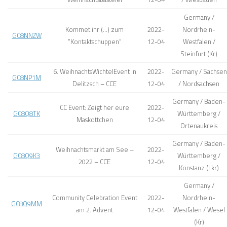
Germany /
Kommet ihr (…) zum
2022-
Nordrhein-
GC8NNZW
“Kontaktschuppen“
12-04
Westfalen /
Steinfurt (Kr)
6. WeihnachtsWichtelEvent in
2022-
Germany / Sachsen
GC8NP1M
Delitzsch – CCE
12-04
/ Nordsachsen
Germany / Baden-
CC Event: Zeigt her eure
2022-
GC8Q8TK
Württemberg /
Maskottchen
12-04
Ortenaukreis
Germany / Baden-
Weihnachtsmarkt am See –
2022-
GC8Q9K3
Württemberg /
2022 – CCE
12-04
Konstanz (Lkr)
Germany /
Community Celebration Event
2022-
Nordrhein-
GC8Q9MM
am 2. Advent
12-04
Westfalen / Wesel
(Kr)