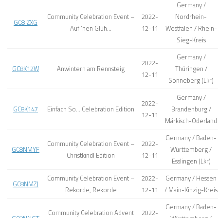
Germany /
Community Celebration Event –
2022-
Nordrhein-
GC8JZXG
Auf ’nen Glüh…
12-11
Westfalen / Rhein-
Sieg-Kreis
Germany /
2022-
GC8K12W
Anwintern am Rennsteig
Thüringen /
12-11
Sonneberg (Lkr)
Germany /
2022-
GC8K147
Einfach So… Celebration Edition
Brandenburg /
12-11
Märkisch-Oderland
Germany / Baden-
Community Celebration Event –
2022-
GC8NMYF
Württemberg /
Christkindl Edition
12-11
Esslingen (Lkr)
Community Celebration Event –
2022-
Germany / Hessen
GC8NMZJ
Rekorde, Rekorde
12-11
/ Main-Kinzig-Kreis
Germany / Baden-
Community Celebration Advent
2022-