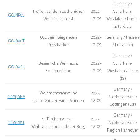
Germany /
Treffen auf dem Lechenicher
2022-
Nordrhein-
GC8NP85
Weihnachtsmarkt
12-09
Westfalen / Rhein-
Erft-Kreis
CCE beim Singenden
2022-
Germany / Hessen
GC8Q90T
Pizzabäcker
12-09
/ Fulda (Lkr)
Germany /
Besinnliche Weihnacht
2022-
Nordrhein-
GC8Q9C3
Sonderedition
12-09
Westfalen / Lippe
(Kr)
Germany /
Weihnachtsmarkt und
2022-
GC8Q9NA
Niedersachsen /
Lichterzauber Hann. Münden
12-09
Göttingen (Lkr)
Germany /
9. Türchen 2022 –
2022-
GC8T881
Niedersachsen /
Weihnachtsdorf Lindener Berg
12-09
Region Hannover