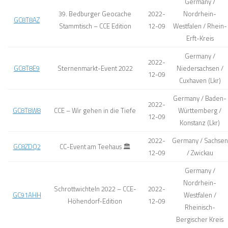
Germany /
39. Bedburger Geocache
2022-
Nordrhein-
GC8T8AZ
Stammtisch – CCE Edition
12-09
Westfalen / Rhein-
Erft-Kreis
Germany /
2022-
GC8T8E9
Sternenmarkt-Event 2022
Niedersachsen /
12-09
Cuxhaven (Lkr)
Germany / Baden-
2022-
GC8T8W8
CCE – Wir gehen in die Tiefe
Württemberg /
12-09
Konstanz (Lkr)
2022-
Germany / Sachsen
GC8ZDQ2
CC-Event am Teehaus 🏛
12-09
/ Zwickau
Germany /
Nordrhein-
Schrottwichteln 2022 – CCE-
2022-
GC91AHH
Westfalen /
Höhendorf-Edition
12-09
Rheinisch-
Bergischer Kreis