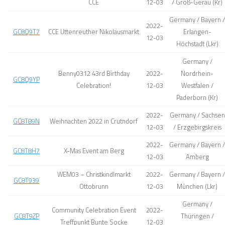
CCE
12-03
/ Groß-Gerau (Kr)
Germany / Bayern /
2022-
GC8Q9T7
CCE Uttenreuther Nikolausmarkt
Erlangen-
12-03
Höchstadt (Lkr)
Germany /
Benny0312 43rd Birthday
2022-
Nordrhein-
GC8Q9YP
Celebration!
12-03
Westfalen /
Paderborn (Kr)
2022-
Germany / Sachsen
GC8T89N
Weihnachten 2022 in Crutndorf
12-03
/ Erzgebirgskreis
2022-
Germany / Bayern /
GC8T8H7
X-Mas Event am Berg
12-03
Amberg
WEM03 – Christkindlmarkt
2022-
Germany / Bayern /
GC8T939
Ottobrunn
12-03
München (Lkr)
Germany /
Community Celebration Event
2022-
GC8T9ZP
Thüringen /
Treffpunkt Bunte Socke
12-03