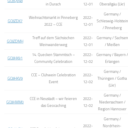
GC8Q948
in Durach
12-01
Oberallgäu (Lkr)
Germany /
Weihnachtsmarkt in Pinneberg
2022-
GC8ZDK7
Schleswig-Holstein
2022 – CCE
12-01
/ Pinneberg
Treff auf dem Sächsischen
2022-
Germany / Sachsen
GC8ZDMH
Weinwanderweg
12-01
/ Meißen
14. Quecken Stammtisch –
2022-
Germany / Bayern /
GC8HK91
Community Celebration
12-02
Erlangen
Germany /
CCE – Clühwein Celebration
2022-
GC8HKV9
Thüringen / Gotha
Event
12-02
(Lkr)
Germany /
CCE in Neustadt – wir feieren
2022-
GC8HMM0
Niedersachsen /
das Geocaching
12-02
Region Hannover
Germany /
2022-
Nordrhein-