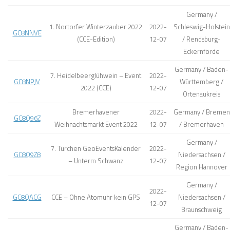
Germany /
1. Nortorfer Winterzauber 2022
2022-
Schleswig-Holstein
GC8NNVE
(CCE-Edition)
12-07
/ Rendsburg-
Eckernförde
Germany / Baden-
7. Heidelbeerglühwein – Event
2022-
GC8NPJV
Württemberg /
2022 (CCE)
12-07
Ortenaukreis
Bremerhavener
2022-
Germany / Bremen
GC8Q96Z
Weihnachtsmarkt Event 2022
12-07
/ Bremerhaven
Germany /
7. Türchen GeoEventsKalender
2022-
GC8Q9Z8
Niedersachsen /
– Unterm Schwanz
12-07
Region Hannover
Germany /
2022-
GC8QACG
CCE – Ohne Atomuhr kein GPS
Niedersachsen /
12-07
Braunschweig
Germany / Baden-