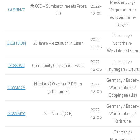
Mecklenburg-
🌍 CCE – Sumbarch meets Prora
2022-
GC8NNZ7
Vorpommern /
2.0
12-05
Vorpommern-
Rügen
Germany /
2022-
GC8HMDN
20 Jahre -Jetzt auch in Essen
Nordrhein-
12-06
Westfalen / Essen
2022-
Germany /
GC8K0VC
Community Celebration Event
12-06
Thüringen / Erfurt
Germany / Baden-
Nikolausi? Osterhasi? Döner
2022-
GC8MACA
Württemberg /
geht immer!
12-06
Göppingen (Lkr)
Germany / Baden-
2022-
GC8NMY6
San Nicola [CCE]
Württemberg /
12-06
Karlsruhe
Germany /
Mecklenburg-