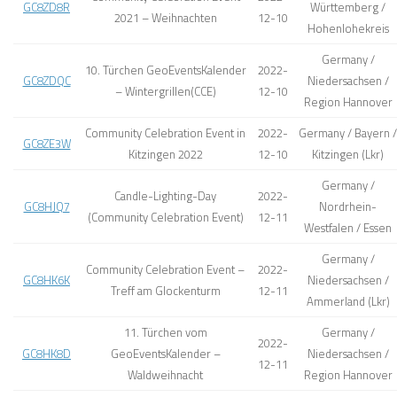
GC8ZD8R
Württemberg /
2021 – Weihnachten
12-10
Hohenlohekreis
Germany /
10. Türchen GeoEventsKalender
2022-
GC8ZDQC
Niedersachsen /
– Wintergrillen(CCE)
12-10
Region Hannover
Community Celebration Event in
2022-
Germany / Bayern /
GC8ZE3W
Kitzingen 2022
12-10
Kitzingen (Lkr)
Germany /
Candle-Lighting-Day
2022-
GC8HJQ7
Nordrhein-
(Community Celebration Event)
12-11
Westfalen / Essen
Germany /
Community Celebration Event –
2022-
GC8HK6K
Niedersachsen /
Treff am Glockenturm
12-11
Ammerland (Lkr)
11. Türchen vom
Germany /
2022-
GC8HK8D
GeoEventsKalender –
Niedersachsen /
12-11
Waldweihnacht
Region Hannover