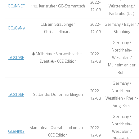
2022-
GC8NNEF
110. Karlsruher GC-Stammtisch
Württemberg /
12-08
Karlsruhe (Lkr)
CCE am Straubinger
2022-
Germany / Bayern /
GC8Q9N9
Christkindlmarkt
12-08
Straubing
Germany /
Nordrhein-
🎄Mülheimer Vorweihnachts-
2022-
GC8T93F
Westfalen /
Event 🎄- CCE Edition
12-08
Mülheim an der
Ruhr
Germany /
2022-
Nordrhein-
GC8T96F
Süßer die Döner nie klingen
12-08
Westfalen / Rhein-
Sieg-Kreis
Germany /
Nordrhein-
Stammtisch Overath und umzu –
2022-
GC8HK93
Westfalen /
CCE Edition
12-09
Rheinisch-