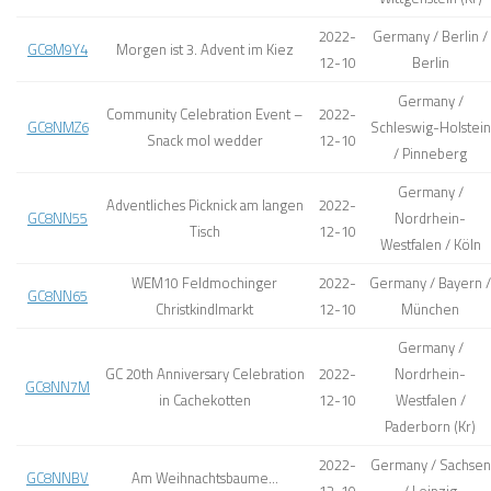
2022-
Germany / Berlin /
GC8M9Y4
Morgen ist 3. Advent im Kiez
12-10
Berlin
Germany /
Community Celebration Event –
2022-
GC8NMZ6
Schleswig-Holstein
Snack mol wedder
12-10
/ Pinneberg
Germany /
Adventliches Picknick am langen
2022-
GC8NN55
Nordrhein-
Tisch
12-10
Westfalen / Köln
WEM10 Feldmochinger
2022-
Germany / Bayern /
GC8NN65
Christkindlmarkt
12-10
München
Germany /
GC 20th Anniversary Celebration
2022-
Nordrhein-
GC8NN7M
in Cachekotten
12-10
Westfalen /
Paderborn (Kr)
2022-
Germany / Sachsen
GC8NNBV
Am Weihnachtsbaume…