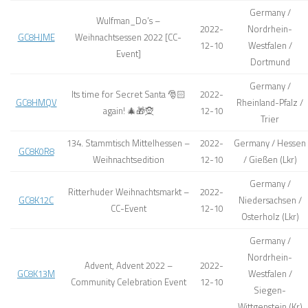
Germany /
Wulfman_Do’s –
2022-
Nordrhein-
GC8HJME
Weihnachtsessen 2022 [CC-
12-10
Westfalen /
Event]
Dortmund
Germany /
Its time for Secret Santa 🎅🏻
2022-
GC8HMQV
Rheinland-Pfalz /
again! 🎄🎁🧝
12-10
Trier
134. Stammtisch Mittelhessen –
2022-
Germany / Hessen
GC8K0R8
Weihnachtsedition
12-10
/ Gießen (Lkr)
Germany /
Ritterhuder Weihnachtsmarkt –
2022-
GC8K12C
Niedersachsen /
CC-Event
12-10
Osterholz (Lkr)
Germany /
Nordrhein-
Advent, Advent 2022 –
2022-
GC8K13M
Westfalen /
Community Celebration Event
12-10
Siegen-
Wittgenstein (Kr)