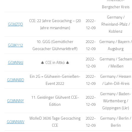
Bergischer Kreis
Germany /
CCE: 22 Jahre Geocaching – (20
2022-
GC8JZQD
Rheinland-Pfalz /
Jahre mrsandman)
12-09
Koblenz
10. GGG (Gemütlicher
2022-
Germany / Bayern /
GC8K112
Geocacher Glühmarkttreff)
12-09
Augsburg
2022-
Germany / Sachsen
GC8NN6J
🎄 CCE in Altkö 🎄
12-09
/ Meißen
Ein 2G = Glühwein-Genießen-
2022-
Germany / Hessen
GC8NNBD
Event 2022
12-09
/ Lahn-Dill-Kreis
Germany / Baden-
11. Geislinger Glühvent CCE-
2022-
GC8NNNY
Württemberg /
Edition
12-09
Göppingen (Lkr)
WolleD 3636 Tage Geocaching
2022-
Germany / Berlin /
GC8NNWV
CCE
12-09
Berlin