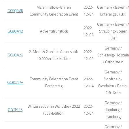
Marshmallow-Grillen
2022-
Germany / Bayern /
GC8Q9VK
Community Celebration Event
12-04
Unterallgäu (Lkr)
Germany / Bayern /
2022-
GC8QA12
Adventsfrühstück
Straubing-Bogen
12-04
(Lkr)
Germany /
2. Meet & Greet in Ahrensbök.
2022-
GC8QA28
Schleswig-Holstein
10.000er CCE Edition
12-04
/ Ostholstein
Germany /
Community Celebration Event
2022-
Nordrhein-
GC8QAPH
Barbaratag
12-04
Westfalen / Rhein-
Erft-Kreis
Germany /
Winterzauber in Wandsbek 2022
2022-
GC8T936
Hamburg /
(CCE-Edition)
12-04
Hamburg
Germany /