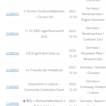
Orla-Kreis
Germany /
3. Türchen GeoEventsKalender
2022-
GC8MAP2
Niedersachsen /
– Cocoa n Art
12-03
Region Hannover
Germany /
11. GC EWD Lagerfeuerevent
2022-
GC8NN2E
Niedersachsen /
2022
12-03
Cuxhaven (Lkr)
Germany /
2022-
GC8NN38
CCE Es geht dem Ende zu….
Rheinland-Pfalz /
12-03
Neuwied (Lkr)
2022-
Germany / Sachsen
GC8NN5P
14. Freunde der Imbissbude
12-03
/ Dresden
Germany /
Anpunschen in Lübeck –
2022-
GC8NNEK
Schleswig-Holstein
Community Celebration Event
12-03
/ Lübeck
🎄🎅🏻 ⭐️ Weihnachtsfrühstück ⭐️
2022-
Germany / Bayern /
GC8NNK0