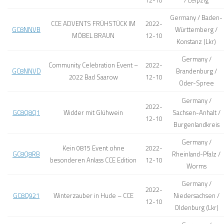
12-10
/ Leipzig
Germany / Baden-
CCE ADVENTS FRÜHSTÜCK IM
2022-
GC8NNVB
Württemberg /
MÖBEL BRAUN
12-10
Konstanz (Lkr)
Germany /
Community Celebration Event –
2022-
GC8NNVD
Brandenburg /
2022 Bad Saarow
12-10
Oder-Spree
Germany /
2022-
GC8Q8Q1
Widder mit Glühwein
Sachsen-Anhalt /
12-10
Burgenlandkreis
Germany /
Kein 0815 Event ohne
2022-
GC8Q8RB
Rheinland-Pfalz /
besonderen Anlass CCE Edition
12-10
Worms
Germany /
2022-
GC8Q921
Winterzauber in Hude – CCE
Niedersachsen /
12-10
Oldenburg (Lkr)