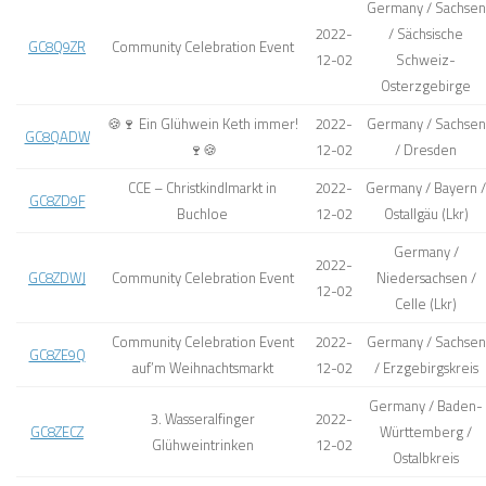
Germany / Sachsen
2022-
/ Sächsische
GC8Q9ZR
Community Celebration Event
12-02
Schweiz-
Osterzgebirge
🍪🍷 Ein Glühwein Keth immer!
2022-
Germany / Sachsen
GC8QADW
🍷🍪
12-02
/ Dresden
CCE – Christkindlmarkt in
2022-
Germany / Bayern /
GC8ZD9F
Buchloe
12-02
Ostallgäu (Lkr)
Germany /
2022-
GC8ZDWJ
Community Celebration Event
Niedersachsen /
12-02
Celle (Lkr)
Community Celebration Event
2022-
Germany / Sachsen
GC8ZE9Q
auf’m Weihnachtsmarkt
12-02
/ Erzgebirgskreis
Germany / Baden-
3. Wasseralfinger
2022-
GC8ZECZ
Württemberg /
Glühweintrinken
12-02
Ostalbkreis