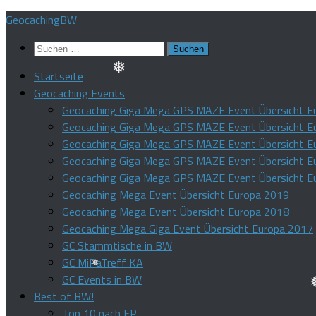
Zum
GeocachingBW
Inhalt
Suchen
springen
nach:
❅
Startseite
Geocaching Events
Geocaching Giga Mega GPS MAZE Event Übersicht E
Geocaching Giga Mega GPS MAZE Event Übersicht E
Geocaching Giga Mega GPS MAZE Event Übersicht E
Geocaching Giga Mega GPS MAZE Event Übersicht E
Geocaching Giga Mega GPS MAZE Event Übersicht E
Geocaching Mega Event Übersicht Europa 2019
Geocaching Mega Event Übersicht Europa 2018
Geocaching Mega Giga Event Übersicht Europa 2017
GC Stammtische in BW
GC MiPaTreff KA
❅
GC Events in BW
Best of BW!
Top 10 nach FP