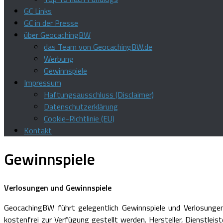
GC Links
GC in der Presse
über GeocachingBW
das Team von GeocachingBW.de
Werbung
Gewinnspiele
Impressum
Haftungsausschluss (Disclaimer)
Datenschutzerklärung
Cookie-Richtlinie (EU)
Kontakt
Gewinnspiele
Verlosungen und Gewinnspiele
GeocachingBW führt gelegentlich Gewinnspiele und Verlosungen
kostenfrei zur Verfügung gestellt werden. Hersteller, Dienstle