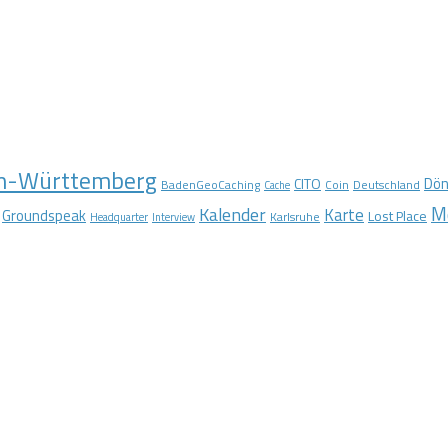
n-Württemberg
Dön
CITO
BadenGeoCaching
Coin
Deutschland
Cache
M
Kalender
Karte
Groundspeak
Lost Place
Karlsruhe
Headquarter
Interview