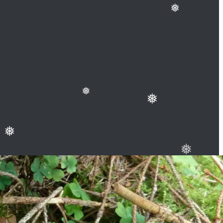
❅
❅
❅
❅
❅