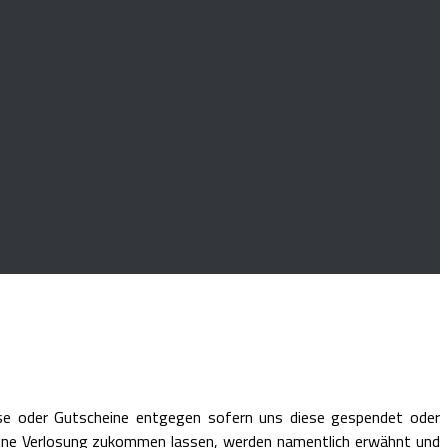
eise oder Gutscheine entgegen sofern uns diese gespendet oder
r eine Verlosung zukommen lassen, werden namentlich erwähnt und