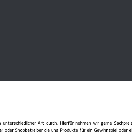
 unterschiedlicher Art durch. Hierfür nehmen wir gerne Sachpr
ister oder Shopbetreiber die uns Produkte für ein Gewinnspiel ode