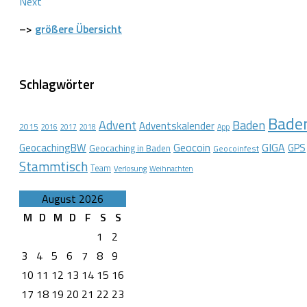
Next
–>
größere Übersicht
Schlagwörter
Bade
Advent
Baden
Adventskalender
2015
2016
2017
2018
App
Geocoin
GIGA
GeocachingBW
GPS
Geocaching in Baden
Geocoinfest
Stammtisch
Team
Verlosung
Weihnachten
August 2026
M
D
M
D
F
S
S
1
2
3
4
5
6
7
8
9
10
11
12
13
14
15
16
17
18
19
20
21
22
23