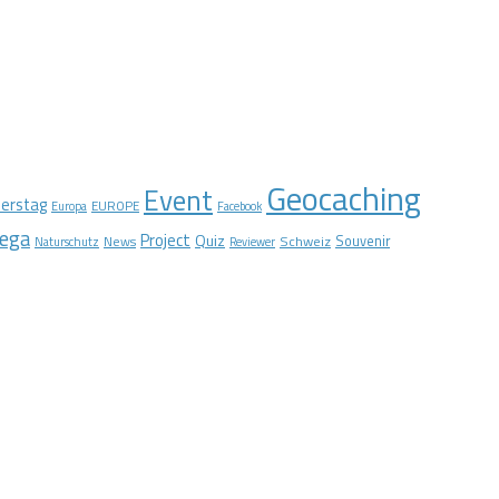
Geocaching
Event
erstag
EUROPE
Europa
Facebook
ega
Project
Quiz
Schweiz
Souvenir
News
Naturschutz
Reviewer