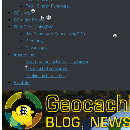
Top 10 nach Fundlogs
❅
GC Links
❅
❅
GC in der Presse
über GeocachingBW
das Team von GeocachingBW.de
❅
Werbung
Gewinnspiele
Impressum
Haftungsausschluss (Disclaimer)
❅
Datenschutzerklärung
Cookie-Richtlinie (EU)
Kontakt