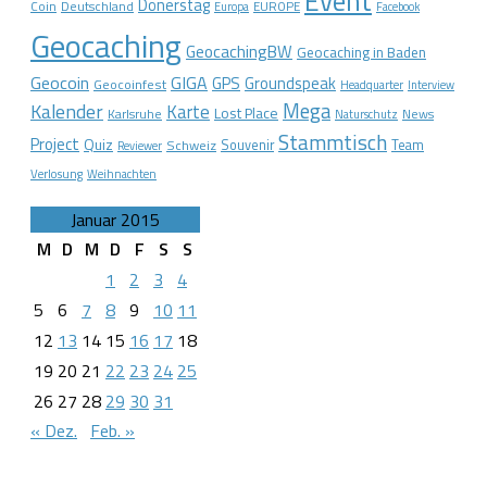
Event
Dönerstag
Coin
Deutschland
EUROPE
Europa
Facebook
Geocaching
GeocachingBW
Geocaching in Baden
Geocoin
GIGA
GPS
Groundspeak
Geocoinfest
Headquarter
Interview
Mega
Kalender
Karte
Lost Place
Karlsruhe
News
Naturschutz
Stammtisch
Project
Quiz
Schweiz
Souvenir
Team
Reviewer
Verlosung
Weihnachten
Januar 2015
M
D
M
D
F
S
S
1
2
3
4
5
6
7
8
9
10
11
12
13
14
15
16
17
18
19
20
21
22
23
24
25
26
27
28
29
30
31
« Dez.
Feb. »