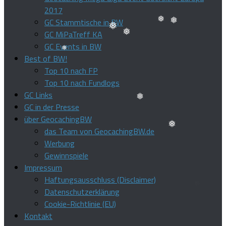
❅
❅
❅
2017
❅
GC Stammtische in BW
❅
GC MiPaTreff KA
❅
GC Events in BW
❅
❅
Best of BW!
❅
Top 10 nach FP
Top 10 nach Fundlogs
❅
GC Links
GC in der Presse
über GeocachingBW
das Team von GeocachingBW.de
❅
Werbung
Gewinnspiele
❅
Impressum
Haftungsausschluss (Disclaimer)
Datenschutzerklärung
Cookie-Richtlinie (EU)
Kontakt