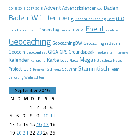
Advent
Baden
Adventskalender
2015
2016
2017
2018
App
Baden-Württemberg
CITO
BadenGeoCaching
Cache
Event
Dönerstag
Coin
Deutschland
EUROPE
Europa
Facebook
Geocaching
GeocachingBW
Geocaching in Baden
Geocoin
GIGA
GPS
Groundspeak
Geocoinfest
Headquarter
Interview
Mega
Kalender
Karte
Lost Place
Karlsruhe
News
Naturschutz
Stammtisch
Project
Quiz
Schweiz
Souvenir
Team
Reviewer
Verlosung
Weihnachten
September 2016
M
D
M
D
F
S
S
1
2
3
4
5
6
7
8
9
10
11
12
13
14
15
16
17
18
19
20
21
22
23
24
25