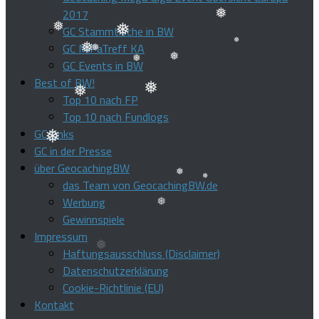
❅
2017
❅
GC Stammtische in BW
GC MiPaTreff KA
❅
❅
❅
GC Events in BW
❅
❅
Best of BW!
❅
❅
❅
Top 10 nach FP
❅
❅
Top 10 nach Fundlogs
GC Links
GC in der Presse
❅
über GeocachingBW
das Team von GeocachingBW.de
❅
Werbung
❅
Gewinnspiele
Impressum
❅
Haftungsausschluss (Disclaimer)
Datenschutzerklärung
Cookie-Richtlinie (EU)
Kontakt