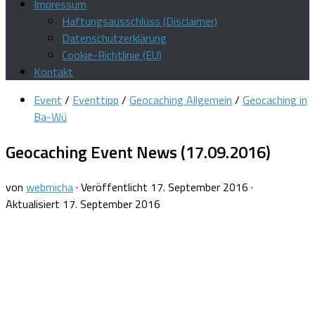
Impressum
Haftungsausschluss (Disclaimer)
Datenschutzerklärung
Cookie-Richtlinie (EU)
Kontakt
Event
/
Eventtipp
/
Geocaching Allgemein
/
Geocaching in
Ba-Wü
Geocaching Event News (17.09.2016)
von
webmicha
· Veröffentlicht
17. September 2016
·
Aktualisiert
17. September 2016