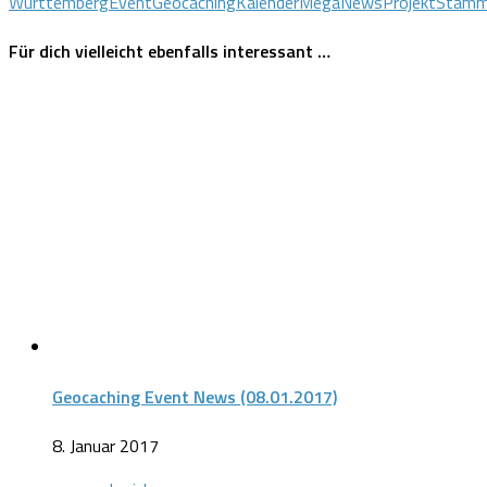
Württemberg
Event
Geocaching
Kalender
Mega
News
Projekt
Stamm
Für dich vielleicht ebenfalls interessant …
Geocaching Event News (08.01.2017)
8. Januar 2017