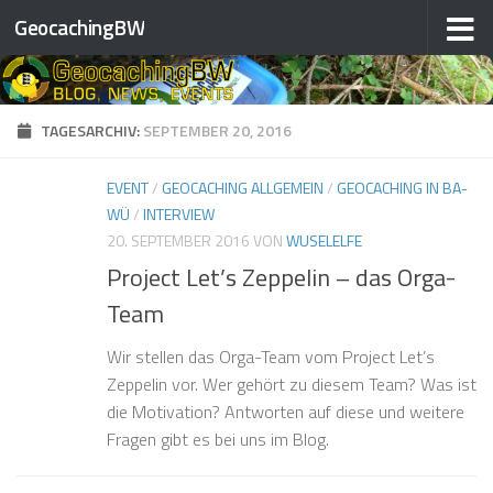
GeocachingBW
Zum Inhalt springen
TAGESARCHIV:
SEPTEMBER 20, 2016
EVENT
/
GEOCACHING ALLGEMEIN
/
GEOCACHING IN BA-
WÜ
/
INTERVIEW
20. SEPTEMBER 2016
VON
WUSELELFE
Project Let’s Zeppelin – das Orga-
Team
Wir stellen das Orga-Team vom Project Let’s
Zeppelin vor. Wer gehört zu diesem Team? Was ist
die Motivation? Antworten auf diese und weitere
Fragen gibt es bei uns im Blog.