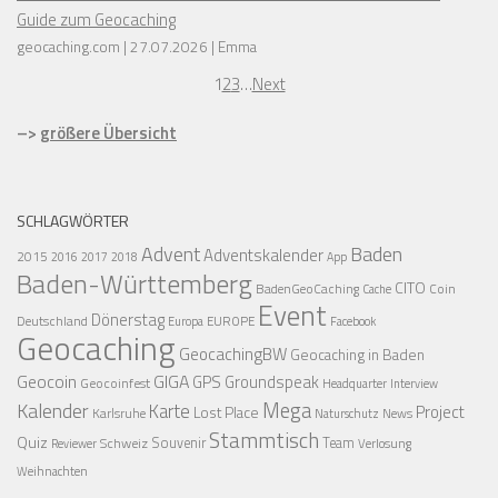
Guide zum Geocaching
geocaching.com
27.07.2026
Emma
1
2
3
…
Next
–>
größere Übersicht
SCHLAGWÖRTER
Advent
Baden
Adventskalender
2015
2016
2017
2018
App
Baden-Württemberg
CITO
BadenGeoCaching
Coin
Cache
Event
Dönerstag
Deutschland
EUROPE
Europa
Facebook
Geocaching
GeocachingBW
Geocaching in Baden
Geocoin
GIGA
GPS
Groundspeak
Geocoinfest
Headquarter
Interview
Mega
Kalender
Karte
Project
Lost Place
Karlsruhe
News
Naturschutz
Stammtisch
Quiz
Schweiz
Souvenir
Team
Verlosung
Reviewer
Weihnachten