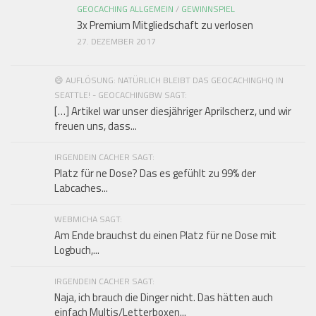
GEOCACHING ALLGEMEIN
/
GEWINNSPIEL
3x Premium Mitgliedschaft zu verlosen
27. DEZEMBER 2017
😄 AUFLÖSUNG: NATÜRLICH BLEIBT DAS GEOCACHINGHQ IN
SEATTLE! - GEOCACHINGBW SAGT:
[…] Artikel war unser diesjähriger Aprilscherz, und wir
freuen uns, dass...
IRGENDEIN CACHER SAGT:
Platz für ne Dose? Das es gefühlt zu 99% der
Labcaches...
WEBMICHA SAGT:
Am Ende brauchst du einen Platz für ne Dose mit
Logbuch,...
IRGENDEIN CACHER SAGT:
Naja, ich brauch die Dinger nicht. Das hätten auch
einfach Multis/Letterboxen...