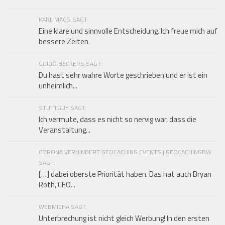
KARL MAGS SAGT:
Eine klare und sinnvolle Entscheidung. Ich freue mich auf
bessere Zeiten.
GUIDO BECKERS SAGT:
Du hast sehr wahre Worte geschrieben und er ist ein
unheimlich...
STUTTGUY SAGT:
Ich vermute, dass es nicht so nervig war, dass die
Veranstaltung...
CORONA VERHINDERT GEOCACHING EVENTS | GEOCACHINGBW
SAGT:
[…] dabei oberste Priorität haben. Das hat auch Bryan
Roth, CEO...
WEBMICHA SAGT:
Unterbrechung ist nicht gleich Werbung! In den ersten