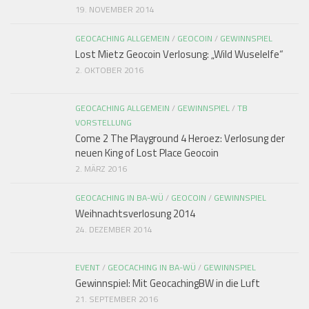
19. NOVEMBER 2014
GEOCACHING ALLGEMEIN
/
GEOCOIN
/
GEWINNSPIEL
Lost Mietz Geocoin Verlosung: „Wild Wuselelfe“
2. OKTOBER 2016
GEOCACHING ALLGEMEIN
/
GEWINNSPIEL
/
TB
VORSTELLUNG
Come 2 The Playground 4 Heroez: Verlosung der
neuen King of Lost Place Geocoin
2. MÄRZ 2016
GEOCACHING IN BA-WÜ
/
GEOCOIN
/
GEWINNSPIEL
Weihnachtsverlosung 2014
24. DEZEMBER 2014
EVENT
/
GEOCACHING IN BA-WÜ
/
GEWINNSPIEL
Gewinnspiel: Mit GeocachingBW in die Luft
21. SEPTEMBER 2016