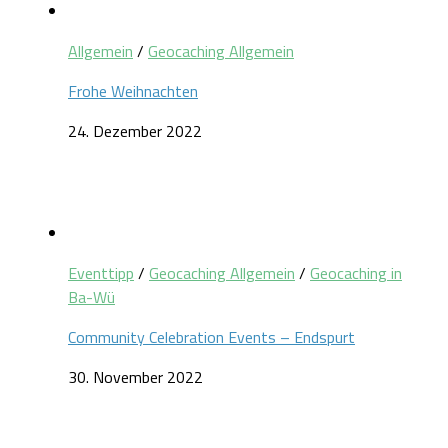
Allgemein
/
Geocaching Allgemein
Frohe Weihnachten
24. Dezember 2022
Eventtipp
/
Geocaching Allgemein
/
Geocaching in
Ba-Wü
Community Celebration Events – Endspurt
30. November 2022