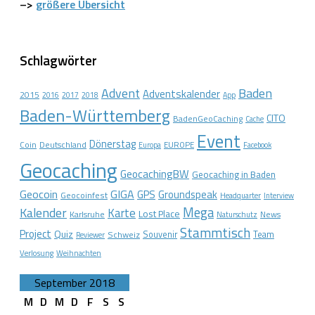
–>
größere Übersicht
Schlagwörter
Advent
Baden
Adventskalender
2015
2016
2017
2018
App
Baden-Württemberg
CITO
BadenGeoCaching
Cache
Event
Dönerstag
Coin
Deutschland
EUROPE
Europa
Facebook
Geocaching
GeocachingBW
Geocaching in Baden
Geocoin
GIGA
GPS
Groundspeak
Geocoinfest
Headquarter
Interview
Mega
Kalender
Karte
Lost Place
Karlsruhe
News
Naturschutz
Stammtisch
Project
Quiz
Schweiz
Souvenir
Team
Reviewer
Verlosung
Weihnachten
September 2018
M
D
M
D
F
S
S