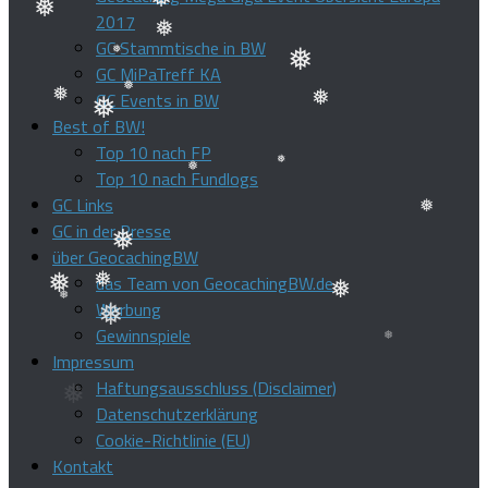
❅
2017
GC Stammtische in BW
❅
❅
❅
GC MiPaTreff KA
❅
GC Events in BW
❅
Best of BW!
❅
Top 10 nach FP
❅
❅
❅
Top 10 nach Fundlogs
GC Links
❅
GC in der Presse
❅
über GeocachingBW
❅
das Team von GeocachingBW.de
❅
Werbung
❅
Gewinnspiele
❅
❅
Impressum
❅
❅
❅
Haftungsausschluss (Disclaimer)
Datenschutzerklärung
Cookie-Richtlinie (EU)
Kontakt