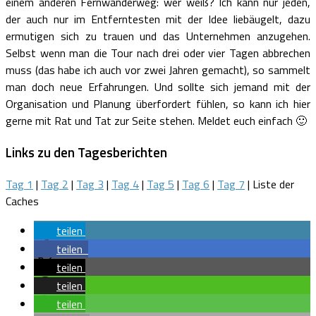
einem anderen Fernwanderweg: wer weiß? Ich kann nur jeden,
der auch nur im Entferntesten mit der Idee liebäugelt, dazu
ermutigen sich zu trauen und das Unternehmen anzugehen.
Selbst wenn man die Tour nach drei oder vier Tagen abbrechen
muss (das habe ich auch vor zwei Jahren gemacht), so sammelt
man doch neue Erfahrungen. Und sollte sich jemand mit der
Organisation und Planung überfordert fühlen, so kann ich hier
gerne mit Rat und Tat zur Seite stehen. Meldet euch einfach 🙂
Links zu den Tagesberichten
Tag 1
|
Tag 2
|
Tag 3
|
Tag 4
|
Tag 5
|
Tag 6
|
Tag 7
| Liste der
Caches
teilen
teilen
teilen
teilen
teilen