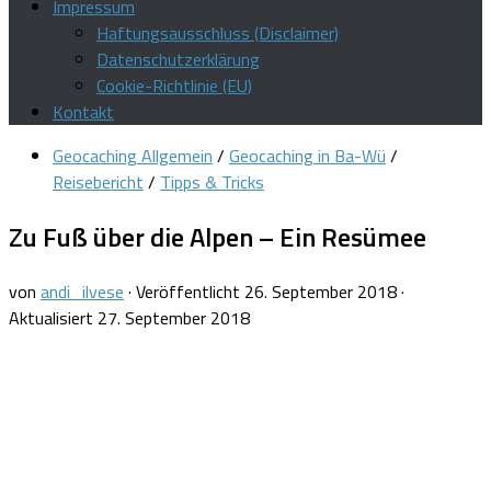
Impressum
Haftungsausschluss (Disclaimer)
Datenschutzerklärung
Cookie-Richtlinie (EU)
Kontakt
Geocaching Allgemein
/
Geocaching in Ba-Wü
/
Reisebericht
/
Tipps & Tricks
Zu Fuß über die Alpen – Ein Resümee
von
andi_ilvese
· Veröffentlicht
26. September 2018
·
Aktualisiert
27. September 2018