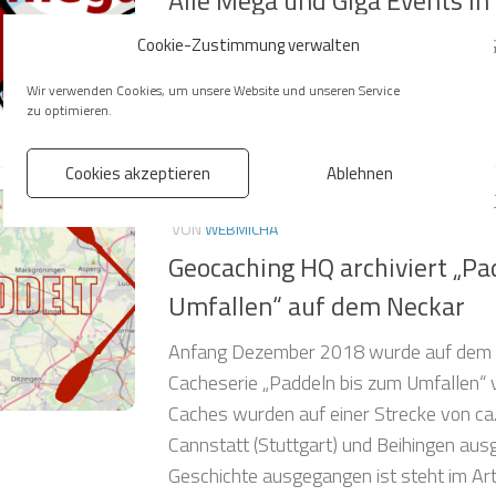
Übersicht aller #Geocaching Mega und G
Cookie-Zustimmung verwalten
#Deutschland
Wir verwenden Cookies, um unsere Website und unseren Service
zu optimieren.
Cookies akzeptieren
Ablehnen
GEOCACHING ALLGEMEIN
/
GEOCACHING IN BA-W
VON
WEBMICHA
Geocaching HQ archiviert „Pa
Umfallen“ auf dem Neckar
Anfang Dezember 2018 wurde auf dem 
Cacheserie „Paddeln bis zum Umfallen“ ve
Caches wurden auf einer Strecke von c
Cannstatt (Stuttgart) und Beihingen aus
Geschichte ausgegangen ist steht im Ar