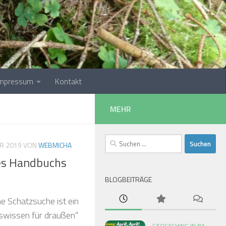
❅
❅
❅
❅
Impressum
Kontakt
MEHR
Suchen
AR 2019
VON
WEBMICHA
nach:
des Handbuchs
❅
BLOGBEITRÄGE
e Schatzsuche ist ein
wissen für draußen“
GEOCACHING IN BA-