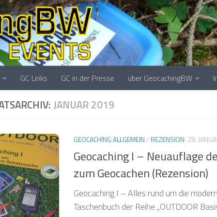
❅
❅
❅
❅
❅
❅
GC Links
GC in der Presse
über GeocachingBW
TSARCHIV:
JANUAR 2019
GEOCACHING ALLGEMEIN
/
REZENSION
28. JANU
Geocaching I – Neuauflage 
zum Geocachen (Rezension)
❅
Geocaching I – Alles rund um die modern
Taschenbuch der Reihe „OUTDOOR Basis