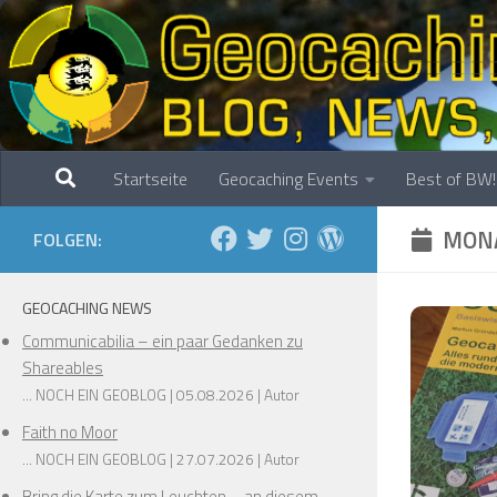
Zum Inhalt springen
❅
❅
Startseite
Geocaching Events
Best of BW!
MONA
FOLGEN:
GEOCACHING NEWS
Communicabilia – ein paar Gedanken zu
❅
Shareables
... NOCH EIN GEOBLOG
05.08.2026
Autor
❅
❅
Faith no Moor
... NOCH EIN GEOBLOG
27.07.2026
Autor
Bring die Karte zum Leuchten – an diesem