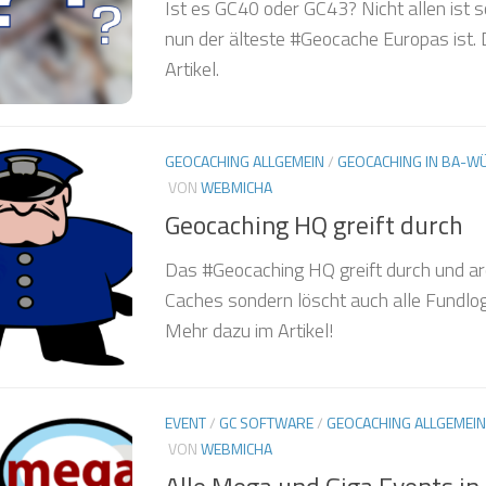
Ist es GC40 oder GC43? Nicht allen ist s
nun der älteste #Geocache Europas ist. 
Artikel.
GEOCACHING ALLGEMEIN
/
GEOCACHING IN BA-W
VON
WEBMICHA
Geocaching HQ greift durch
Das #Geocaching HQ greift durch und arc
Caches sondern löscht auch alle Fundlog
Mehr dazu im Artikel!
EVENT
/
GC SOFTWARE
/
GEOCACHING ALLGEMEIN
VON
WEBMICHA
Alle Mega und Giga Events in