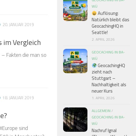
WÜ
Auflösung:
Natürlich bleibt das
❅
❅
D
20. JANUAR 2019
GeocachingHQ in
Seattle!
❅
2. APRIL 2026
s im Vergleich
❅
GEOCACHING IN BA-
 – Fakten die man so
❅
WÜ
GeocachingHQ
❅
zieht nach
Stuttgart –
Nachhaltigkeit als
❅
neuer Kurs
❅
D
18. JANUAR 2019
1. APRIL 2026
ALLGEMEIN
/
pe?
GEOCACHING IN BA-
WÜ
#Europe sind
Nachruf Ignal