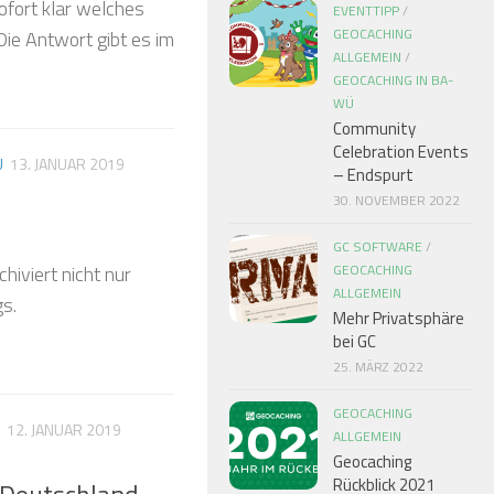
ofort klar welches
EVENTTIPP
/
GEOCACHING
Die Antwort gibt es im
ALLGEMEIN
/
GEOCACHING IN BA-
WÜ
Community
Celebration Events
Ü
13. JANUAR 2019
– Endspurt
30. NOVEMBER 2022
GC SOFTWARE
/
hiviert nicht nur
GEOCACHING
ALLGEMEIN
s.
Mehr Privatsphäre
bei GC
25. MÄRZ 2022
GEOCACHING
12. JANUAR 2019
ALLGEMEIN
Geocaching
Rückblick 2021
 Deutschland