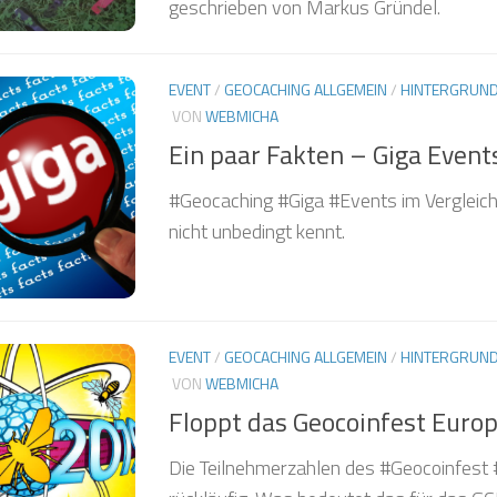
geschrieben von Markus Gründel.
EVENT
/
GEOCACHING ALLGEMEIN
/
HINTERGRUN
❅
VON
WEBMICHA
Ein paar Fakten – Giga Event
#Geocaching #Giga #Events im Vergleich
❅
nicht unbedingt kennt.
EVENT
/
GEOCACHING ALLGEMEIN
/
HINTERGRUN
VON
WEBMICHA
❅
Floppt das Geocoinfest Euro
Die Teilnehmerzahlen des #Geocoinfest 