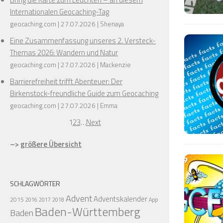
Internationalen Geocaching-Tag
geocaching.com
27.07.2026
Shenaya
Eine Zusammenfassung unseres 2. Versteck-
Themas 2026: Wandern und Natur
geocaching.com
27.07.2026
Mackenzie
Barrierefreiheit trifft Abenteuer: Der
Birkenstock-freundliche Guide zum Geocaching
❅
geocaching.com
27.07.2026
Emma
1
2
3
…
Next
–>
größere Übersicht
SCHLAGWÖRTER
Advent
Adventskalender
2015
2016
2017
2018
App
Baden-Württemberg
Baden