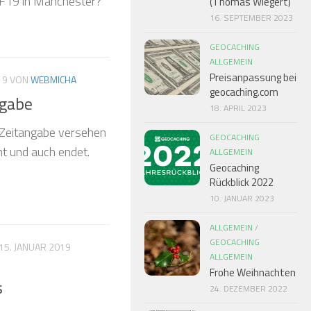
CF19 in Manchester?
(Thomas Wiegert)
16. SEPTEMBER 2023
GEOCACHING
ALLGEMEIN
Preisanpassung bei
19
VON
WEBMICHA
geocaching.com
ngabe
18. APRIL 2023
t Zeitangabe versehen
GEOCACHING
t und auch endet.
ALLGEMEIN
Geocaching
Rückblick 2022
10. JANUAR 2023
ALLGEMEIN
/
GEOCACHING
15. JANUAR 2019
ALLGEMEIN
Frohe Weihnachten
s
24. DEZEMBER 2022