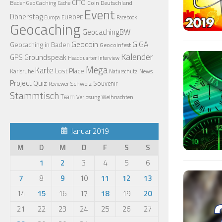
CITO
BadenGeoCaching
Coin
Deutschland
Cache
Event
Dönerstag
EUROPE
Europa
Facebook
Geocaching
GeocachingBW
Geocoin
GIGA
Geocaching in Baden
Geocoinfest
Kalender
GPS
Groundspeak
Headquarter
Interview
Mega
Karte
Lost Place
Karlsruhe
News
Naturschutz
Project
Quiz
Schweiz
Souvenir
Reviewer
Stammtisch
Team
Verlosung
Weihnachten
Januar 2019
M
D
M
D
F
S
S
1
2
3
4
5
6
7
8
9
10
11
12
13
14
15
16
17
18
19
20
21
22
23
24
25
26
27