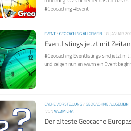
rückläufig. Was bedeutet das für das G
#Geocaching #Event
EVENT
/
GEOCACHING ALLGEMEIN
18. JANUAR 20
Eventlistings jetzt mit Zeita
#Geocaching Eventlistings sind jetzt mi
und zeigen nun an wann ein Event beginn
CACHE VORSTELLUNG
/
GEOCACHING ALLGEMEIN
VON
WEBMICHA
Der älteste Geocache Europa