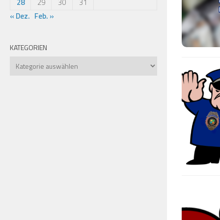
28
29
30
31
« Dez.
Feb. »
KATEGORIEN
Kategorien