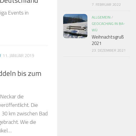
7. FEBRUAR 2022
iga Events in
ALLGEMEIN
/
GEOCACHING IN BA-
WÜ
Weihnachtsgruß
2021
23. DEZEMBER 2021
Ü
11. JANUAR 2019
ddeln bis zum
Neckar die
röffentlicht. Die
a. 30 km zwischen Bad
gebracht. Wie die
tikel…