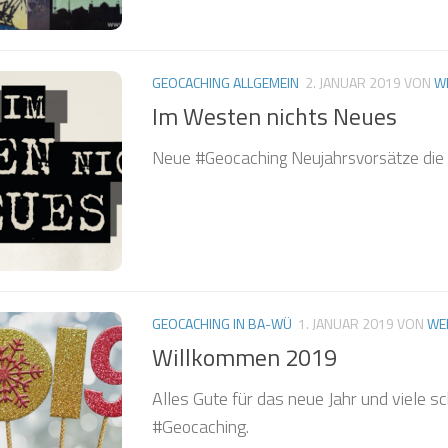
GEOCACHING ALLGEMEIN
2. JANUAR 2019
VON
W
Im Westen nichts Neues
Neue #Geocaching Neujahrsvorsätze die g
GEOCACHING IN BA-WÜ
1. JANUAR 2019
VON
WE
Willkommen 2019
Alles Gute für das neue Jahr und viele s
#Geocaching.