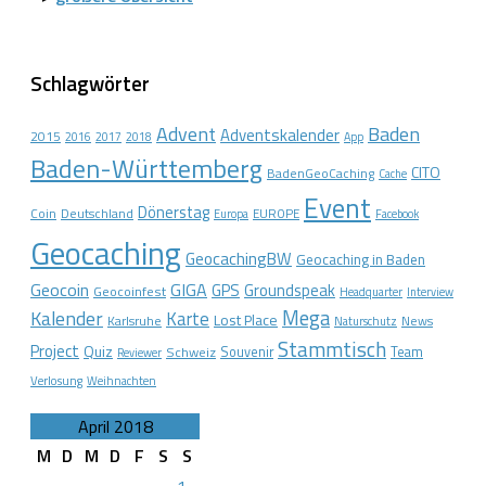
Schlagwörter
Advent
Baden
Adventskalender
2015
2016
2017
2018
App
Baden-Württemberg
CITO
BadenGeoCaching
Cache
Event
Dönerstag
Coin
Deutschland
EUROPE
Europa
Facebook
Geocaching
GeocachingBW
Geocaching in Baden
Geocoin
GIGA
GPS
Groundspeak
Geocoinfest
Headquarter
Interview
Mega
Kalender
Karte
Lost Place
Karlsruhe
News
Naturschutz
Stammtisch
Project
Quiz
Schweiz
Souvenir
Team
Reviewer
Verlosung
Weihnachten
April 2018
M
D
M
D
F
S
S
1