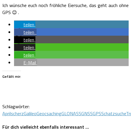
Ich wünsche euch noch fröhliche Eiersuche, das geht auch ohne
GPS 😉 .
teilen
teilen
teilen
teilen
teilen
E-Mail
Gefällt mir:
Schlagwörter:
Aprilscherz
Galileo
Geocsaching
GLONASS
GNSS
GPS
Schatzsuche
T
Für dich vielleicht ebenfalls interessant …