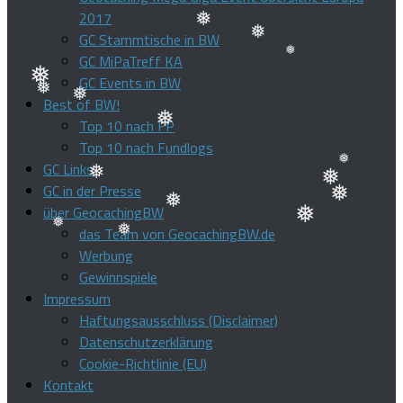
❅
2017
❅
❅
GC Stammtische in BW
GC MiPaTreff KA
❅
❅
GC Events in BW
❅
❅
Best of BW!
❅
Top 10 nach FP
❅
❅
Top 10 nach Fundlogs
GC Links
GC in der Presse
❅
❅
über GeocachingBW
❅
❅
das Team von GeocachingBW.de
❅
Werbung
❅
❅
Gewinnspiele
❅
Impressum
Haftungsausschluss (Disclaimer)
Datenschutzerklärung
Cookie-Richtlinie (EU)
Kontakt