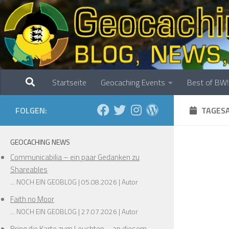
Zum Inhalt springen
Startseite
Geocaching Events
Best of BW!
FOLGEN:
TAGESA
GEOCACHING NEWS
Communicabilia – ein paar Gedanken zu
Shareables
... NOCH EIN GEOBLOG
05.08.2026
Autor
Faith no Moor
... NOCH EIN GEOBLOG
27.07.2026
Autor
Bring die Karte zum Leuchten – an diesem