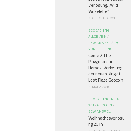
Verlosung: „Wild
Wuselelfe“
2. OKTOBER 2016
GEOCACHING
ALLGEMEIN
/
GEWINNSPIEL
/
TB
VORSTELLUNG
Come 2 The
Playground 4
Heroez: Verlosung
der neuen King of
Lost Place Geocoin
2. MÄRZ 2016
GEOCACHING IN BA-
WÜ
/
GEOCOIN
/
GEWINNSPIEL
Weihnachtsverlosu
ng 2014
24. DEZEMBER 2014