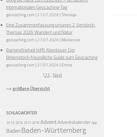
Internationalen Geocaching-Tag
geocaching.com
27.07.2026
Shenaya
Eine Zusammenfassung unseres 2. Versteck-
Themas 2026: Wandern und Natur
geocaching.com
27.07.2026
Mackenzie
Barrierefreiheit trifft Abenteuer: Der
Birkenstock-freundliche Guide zum Geocaching
geocaching.com
27.07.2026
Emma
1
2
3
…
Next
–>
größere Übersicht
SCHLAGWÖRTER
Advent
Adventskalender
2015
2016
2017
2018
App
Baden-Württemberg
Baden