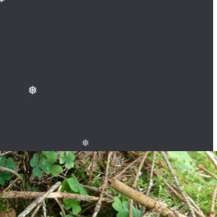
❅
❅
❅