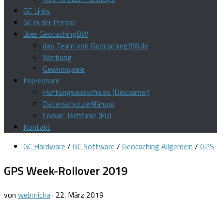
GC Links
GC in der Presse
über GeocachingBW
das Team von GeocachingBW.de
Werbung
Gewinnspiele
Impressum
Haftungsausschluss (Disclaimer)
Datenschutzerklärung
Cookie-Richtlinie (EU)
Kontakt
GC Hardware
/
GC Software
/
Geocaching Allgemein
/
GPS
GPS Week-Rollover 2019
von
webmicha
·
22. März 2019