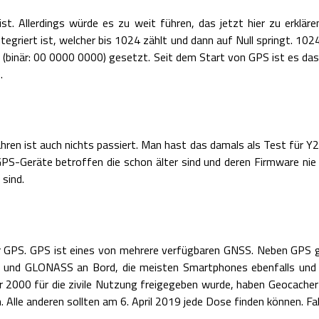
st. Allerdings würde es zu weit führen, das jetzt hier zu erklär
griert ist, welcher bis 1024 zählt und dann auf Null springt. 1024
l (binär: 00 0000 0000) gesetzt. Seit dem Start von GPS ist es da
.
hren ist auch nichts passiert. Man hast das damals als Test für Y2
S-Geräte betroffen die schon älter sind und deren Firmware nie akt
 sind.
ur GPS. GPS ist eines von mehrere verfügbaren GNSS. Neben GPS 
PS und GLONASS an Bord, die meisten Smartphones ebenfalls und
r 2000 für die zivile Nutzung freigegeben wurde, haben Geocacher in
. Alle anderen sollten am 6. April 2019 jede Dose finden können. Fa