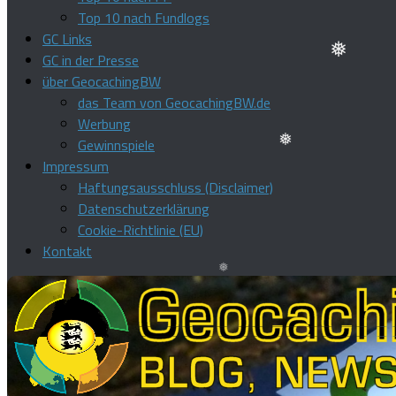
❅
Top 10 nach Fundlogs
❅
GC Links
GC in der Presse
❅
über GeocachingBW
das Team von GeocachingBW.de
Werbung
Gewinnspiele
Impressum
❅
Haftungsausschluss (Disclaimer)
Datenschutzerklärung
Cookie-Richtlinie (EU)
Kontakt
❅