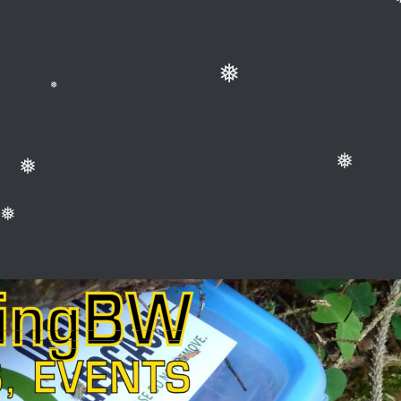
❅
❅
❅
❅
❅