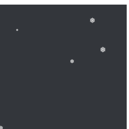
❅
❅
❅
❅
❅