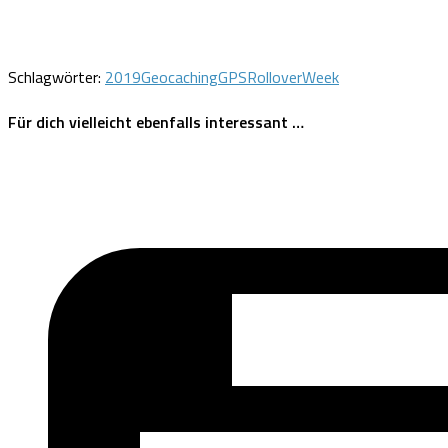
Schlagwörter:
2019
Geocaching
GPS
Rollover
Week
Für dich vielleicht ebenfalls interessant …