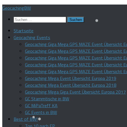
Zum
GeocachingBW
Inhalt
Suchen
springen
nach:
Startseite
❅
Geocaching Events
Geocaching Giga Mega GPS MAZE Event Übersicht E
Geocaching Giga Mega GPS MAZE Event Übersicht E
Geocaching Giga Mega GPS MAZE Event Übersicht E
Geocaching Giga Mega GPS MAZE Event Übersicht E
Geocaching Giga Mega GPS MAZE Event Übersicht E
Geocaching Mega Event Übersicht Europa 2019
Geocaching Mega Event Übersicht Europa 2018
Geocaching Mega Giga Event Übersicht Europa 2017
GC Stammtische in BW
❅
GC MiPaTreff KA
GC Events in BW
Best of BW!
Top 10 nach FP