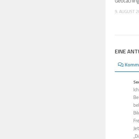
Geocachin
9. AUGUST 2
EINE AN
Komm
Se
Ic
Be
be
Bi
Fr
Je
„D