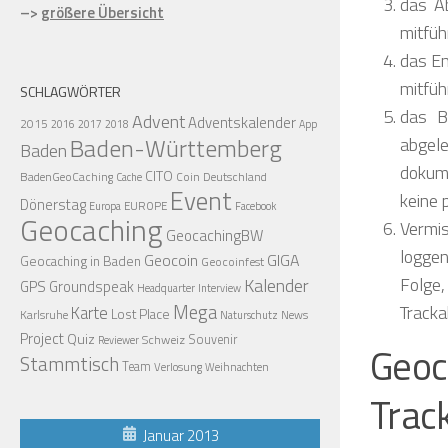
das A
–>
größere Übersicht
mitfüh
das En
mitfü
SCHLAGWÖRTER
das B
Advent
Adventskalender
2015
2016
2017
2018
App
Baden-Württemberg
abgel
Baden
dokume
CITO
BadenGeoCaching
Coin
Deutschland
Cache
Event
keine 
Dönerstag
EUROPE
Europa
Facebook
Geocaching
Vermis
GeocachingBW
loggen
Geocoin
GIGA
Geocaching in Baden
Geocoinfest
Folge,
Kalender
GPS
Groundspeak
Headquarter
Interview
Mega
Tracka
Karte
Lost Place
Karlsruhe
News
Naturschutz
Project
Quiz
Schweiz
Souvenir
Reviewer
Geo
Stammtisch
Team
Verlosung
Weihnachten
Trac
Januar 2013