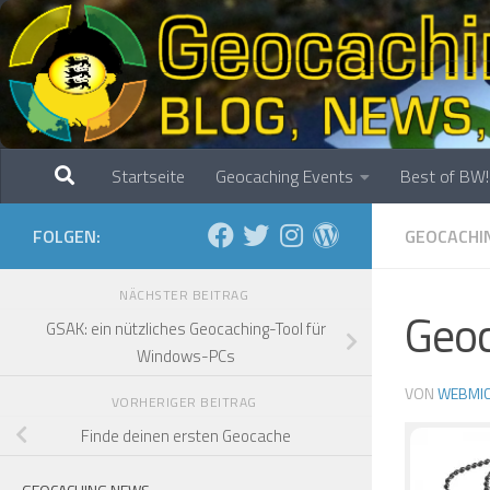
Zum Inhalt springen
Startseite
Geocaching Events
Best of BW!
❅
FOLGEN:
GEOCACHI
NÄCHSTER BEITRAG
Geoc
GSAK: ein nützliches Geocaching-Tool für
Windows-PCs
VON
WEBMI
❅
VORHERIGER BEITRAG
Finde deinen ersten Geocache
❅