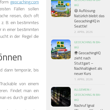
ttform
geocaching.com
WÜ
eisten Fällen sollen
😄 Auflösung:
ache reisen, doch oft
Natürlich bleibt das
GeocachingHQ in
 z. B. ein bestimmtes
❅
Seattle!
r in einer bestimmten
2. APRIL 2026
ucht in der Regel die
GEOCACHING IN BA-
WÜ
können
🌍 GeocachingHQ
zieht nach
Stuttgart –
❅
Nachhaltigkeit als
d dann temporär, bis
❅
neuer Kurs
1. APRIL 2026
❅
Trackable von einem
ren. Findet man ein
ALLGEMEIN
/
GEOCACHING IN BA-
 man es durch grabben
WÜ
Nachruf Ignal