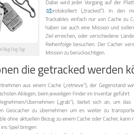
Dabei wird jeder Vorgang auf der Pla
❅
protokolliert („tracked“). In den m
❅
Trackables einfach nur von Cache zu C
haben sie auch eine Mission und sollen
❅
❅
Ziel erreichen, oder verschiedene Lände
Reihenfolge besuchen. Der Cacher vers
el Bug Dog Tag
Mission zu berücksichtigen.
❅
onen die getracked werden 
❅
tnehmen aus einem Cache („retrieve“), der Gegenstand wir
chsten Ablegen, beim jeweiligen Finder im Inventar geführt
❅
egnehmen/Übernehmen („grab“), bietet sich an, um das 
en Geocacher zu übernehmen um es weiter zu transportie
ble ohne aktuellen Bezug zu einem Cache oder Cacher, kann
 ins Spiel bringen