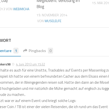
g Day
MegAdvent: Verlosung im
15. MAI 20
Blog
013
VON
WEBMICHA
19. NOVEMBER 2014
VON
WUSELELFE
TWORT
entare
1
Pingbacks
0
ekers98
4. Juni 2013 um 15:32
h halte es auch für eine Unsitte, Trackables auf Events per Massenlog z
ispiel: Ich hatte von einem befreundeten Cacher aus dem Elsass einen 
kommen, der in Weingegenden reisen soll. Hatte den dann an die Mos
ld hochgeladen und mir natürlich die Mühe gemacht auf englisch zu lo
eude zu machen..
tzt war er auf einem Event und kriegt solche Logs:
ieser Coin / TB ist einer der vielen Reisenden, die ich rund um das Ev