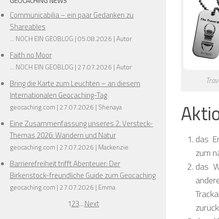
GEOCACHING NEWS
Communicabilia – ein paar Gedanken zu
❅
Shareables
... NOCH EIN GEOBLOG
05.08.2026
Autor
Faith no Moor
... NOCH EIN GEOBLOG
27.07.2026
Autor
Trav
Bring die Karte zum Leuchten – an diesem
Internationalen Geocaching-Tag
Akti
geocaching.com
27.07.2026
Shenaya
Eine Zusammenfassung unseres 2. Versteck-
❅
❅
Themas 2026: Wandern und Natur
das En
geocaching.com
27.07.2026
Mackenzie
zum nä
❅
Barrierefreiheit trifft Abenteuer: Der
das W
Birkenstock-freundliche Guide zum Geocaching
ander
geocaching.com
27.07.2026
Emma
Tracka
1
2
3
…
Next
zurück