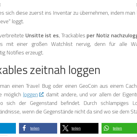
ables im Inventar hat. Sammelt man bei einer Cachetour me
es sich diese zuerst ins Inventar zu übernehmen, indem man 
ieve“ loggt.
verbreitete
Unsitte ist es
, Trackables
per Notiz nachzulog
s mit einer großen Watchlist nervig, denn für alle 
ig Notifies erzeugt.
kables zeitnah loggen
man einen Travel Bug oder einen GeoCoin aus einem Cach
ie möglich
loggen
, damit andere, und vor allem der Eigen
o sich der Gegenstand befindet. Durch schlampiges L
ndnisse, wenn die Gegenstände nicht da sind wo sie dem Stat
teilen
teilen
teilen