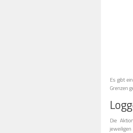
Es gibt ei
Grenzen ge
Logg
Die Akti
jeweilige