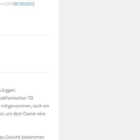
14
VON
WUSELELFE
u loggen.
kalifornischen TB
el mitgenommen, noch ein
ggen, um dem Owner eine
ent zu Gesicht bekommen