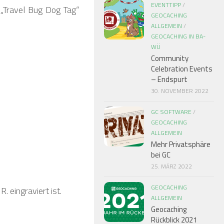
EVENTTIPP
/
„Travel Bug Dog Tag“
GEOCACHING
ALLGEMEIN
/
GEOCACHING IN BA-
WÜ
Community
Celebration Events
– Endspurt
30. NOVEMBER 2022
GC SOFTWARE
/
GEOCACHING
ALLGEMEIN
Mehr Privatsphäre
bei GC
25. MÄRZ 2022
GEOCACHING
. eingraviert ist.
ALLGEMEIN
Geocaching
Rückblick 2021