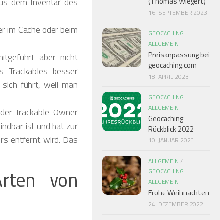
aus dem Inventar des
(Thomas Wiegert)
16. SEPTEMBER 2023
er im Cache oder beim
GEOCACHING
ALLGEMEIN
Preisanpassung bei
itgeführt aber nicht
geocaching.com
es Trackables besser
18. APRIL 2023
 sich führt, weil man
GEOCACHING
ALLGEMEIN
 oder Trackable-Owner
Geocaching
ndbar ist und hat zur
Rückblick 2022
rs entfernt wird. Das
10. JANUAR 2023
ALLGEMEIN
/
Arten von
GEOCACHING
ALLGEMEIN
Frohe Weihnachten
24. DEZEMBER 2022