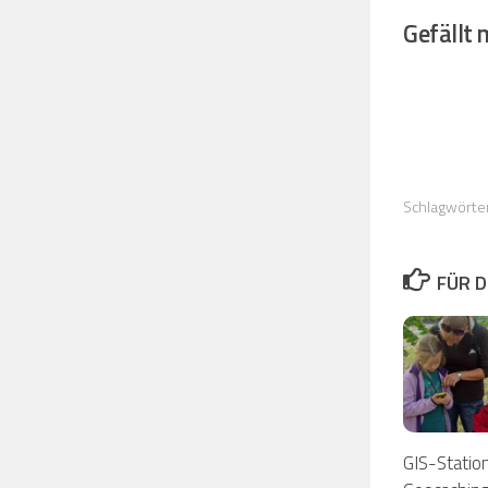
Gefällt m
Schlagwörter
FÜR D
GIS-Station