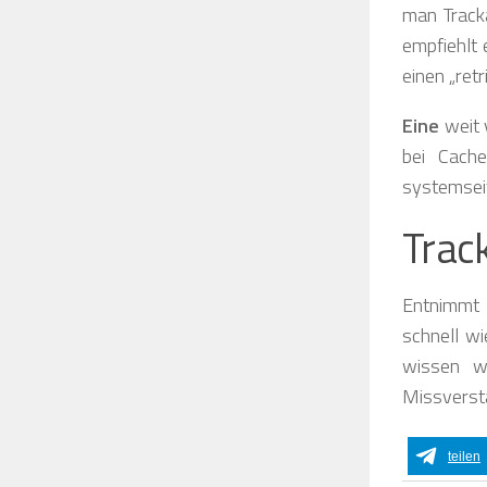
man Track
empfiehlt 
einen „retr
Eine
weit 
bei Cache
systemseit
Trac
Entnimmt 
schnell w
wissen w
Missverstä
teilen