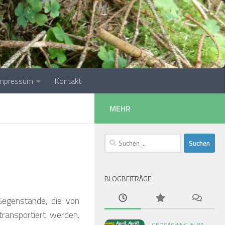
❅
❅
❅
Impressum
Kontakt
MEHR
Suchen
nach:
BLOGBEITRÄGE
egenstände, die von
❅
ransportiert werden.
GEOCACHING IN BA-