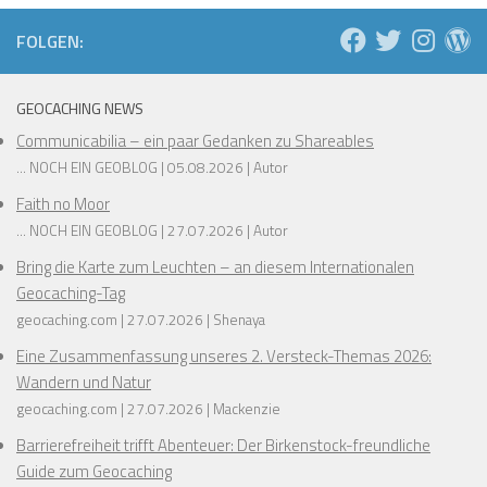
❅
❅
❅
FOLGEN:
❅
❅
❅
GEOCACHING NEWS
Communicabilia – ein paar Gedanken zu Shareables
❅
... NOCH EIN GEOBLOG
05.08.2026
Autor
Faith no Moor
❅
... NOCH EIN GEOBLOG
27.07.2026
Autor
Bring die Karte zum Leuchten – an diesem Internationalen
Geocaching-Tag
❅
geocaching.com
27.07.2026
Shenaya
❅
Eine Zusammenfassung unseres 2. Versteck-Themas 2026:
Wandern und Natur
geocaching.com
27.07.2026
Mackenzie
Barrierefreiheit trifft Abenteuer: Der Birkenstock-freundliche
Guide zum Geocaching