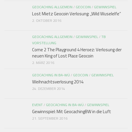
GEOCACHING ALLGEMEIN
/
GEOCOIN
/
GEWINNSPIEL
Lost Mietz Geocoin Verlosung: „Wild Wuselelfe“
2. OKTOBER 2016
GEOCACHING ALLGEMEIN
/
GEWINNSPIEL
/
TB
VORSTELLUNG
Come 2 The Playground 4 Heroez: Verlosung der
neuen King of Lost Place Geocoin
2. MÄRZ 2016
GEOCACHING IN BA-WÜ
/
GEOCOIN
/
GEWINNSPIEL
Weihnachtsverlosung 2014
24. DEZEMBER 2014
EVENT
/
GEOCACHING IN BA-WÜ
/
GEWINNSPIEL
Gewinnspiel: Mit GeocachingBW in die Luft
21. SEPTEMBER 2016