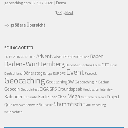
geocaching.com
27.07.2026
Emma
1
2
3
…
Next
–>
größere Übersicht
SCHLAGWÖRTER
Advent
Baden
Adventskalender
2015
2016
2017
2018
App
Baden-Württemberg
CITO
BadenGeoCaching
Coin
Cache
Event
Dönerstag
Deutschland
EUROPE
Europa
Facebook
Geocaching
GeocachingBW
Geocaching in Baden
Geocoin
GIGA
GPS
Groundspeak
Geocoinfest
Headquarter
Interview
Mega
Kalender
Karte
Project
Lost Place
Karlsruhe
News
Naturschutz
Stammtisch
Quiz
Schweiz
Souvenir
Team
Verlosung
Reviewer
Weihnachten