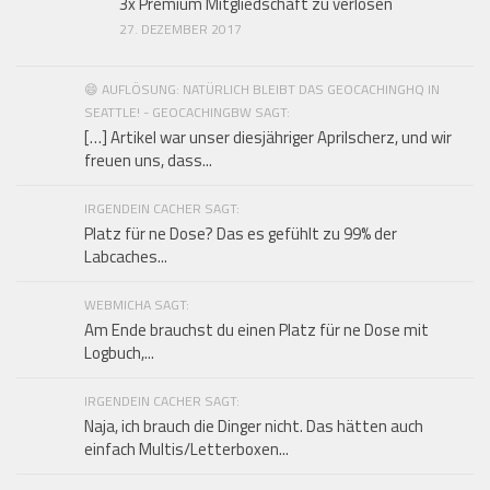
3x Premium Mitgliedschaft zu verlosen
27. DEZEMBER 2017
😄 AUFLÖSUNG: NATÜRLICH BLEIBT DAS GEOCACHINGHQ IN
SEATTLE! - GEOCACHINGBW SAGT:
[…] Artikel war unser diesjähriger Aprilscherz, und wir
freuen uns, dass...
IRGENDEIN CACHER SAGT:
Platz für ne Dose? Das es gefühlt zu 99% der
Labcaches...
WEBMICHA SAGT:
Am Ende brauchst du einen Platz für ne Dose mit
Logbuch,...
IRGENDEIN CACHER SAGT:
Naja, ich brauch die Dinger nicht. Das hätten auch
einfach Multis/Letterboxen...