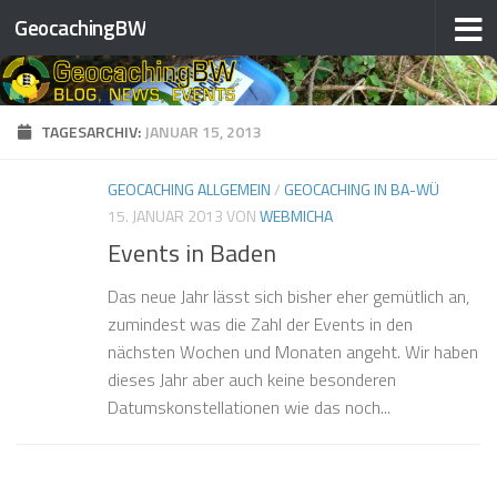
GeocachingBW
Zum Inhalt springen
❅
❅
❅
TAGESARCHIV:
JANUAR 15, 2013
❅
❅
❅
GEOCACHING ALLGEMEIN
/
GEOCACHING IN BA-WÜ
❅
❅
15. JANUAR 2013
VON
WEBMICHA
Events in Baden
❅
Das neue Jahr lässt sich bisher eher gemütlich an,
❅
zumindest was die Zahl der Events in den
nächsten Wochen und Monaten angeht. Wir haben
❅
❅
dieses Jahr aber auch keine besonderen
❅
❅
❅
Datumskonstellationen wie das noch...
❅
❅
❅
❅