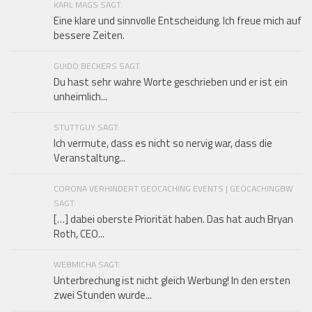
KARL MAGS SAGT:
Eine klare und sinnvolle Entscheidung. Ich freue mich auf
bessere Zeiten.
GUIDO BECKERS SAGT:
Du hast sehr wahre Worte geschrieben und er ist ein
unheimlich...
STUTTGUY SAGT:
Ich vermute, dass es nicht so nervig war, dass die
Veranstaltung...
CORONA VERHINDERT GEOCACHING EVENTS | GEOCACHINGBW
SAGT:
[…] dabei oberste Priorität haben. Das hat auch Bryan
Roth, CEO...
WEBMICHA SAGT:
Unterbrechung ist nicht gleich Werbung! In den ersten
zwei Stunden wurde...