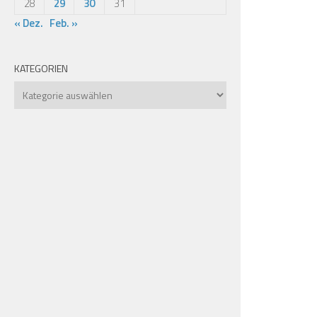
28
29
30
31
« Dez.
Feb. »
KATEGORIEN
Kategorien