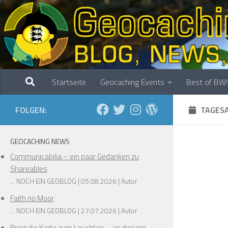
Zum Inhalt springen
Startseite
Geocaching Events
Best of BW!
FOLGEN:
TAGESA
GEOCACHING NEWS
Communicabilia – ein paar Gedanken zu
Shareables
... NOCH EIN GEOBLOG
05.08.2026
Autor
Faith no Moor
... NOCH EIN GEOBLOG
27.07.2026
Autor
Bring die Karte zum Leuchten – an diesem