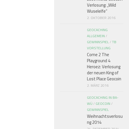
Verlosung: „Wild
Wuselelfe“
2. OKTOBER 2016
GEOCACHING
ALLGEMEIN
/
GEWINNSPIEL
/
TB
VORSTELLUNG
Come 2 The
Playground 4
Heroez: Verlosung
der neuen King of
Lost Place Geocoin
2. MÄRZ 2016
GEOCACHING IN BA-
WÜ
/
GEOCOIN
/
GEWINNSPIEL
Weihnachtsverlosu
ng 2014
24. DEZEMBER 2014