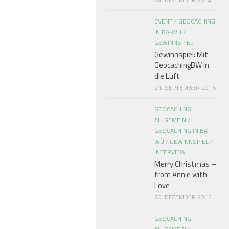
EVENT
/
GEOCACHING
IN BA-WÜ
/
GEWINNSPIEL
Gewinnspiel: Mit
GeocachingBW in
die Luft
21. SEPTEMBER 2016
GEOCACHING
ALLGEMEIN
/
GEOCACHING IN BA-
WÜ
/
GEWINNSPIEL
/
INTERVIEW
Merry Christmas –
from Annie with
Love
20. DEZEMBER 2015
GEOCACHING