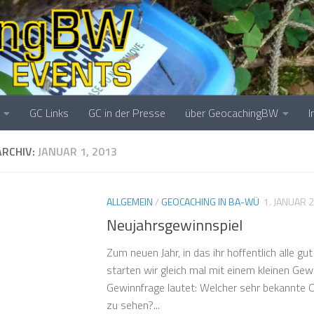
GC Links
GC in der Presse
über GeocachingBW
RCHIV:
JANUAR 1, 2013
ALLGEMEIN
/
GEOCACHING IN BA-WÜ
1. JANUAR 
Neujahrsgewinnspiel
Zum neuen Jahr, in das ihr hoffentlich alle g
starten wir gleich mal mit einem kleinen Gew
Gewinnfrage lautet: Welcher sehr bekannte O
zu sehen?...