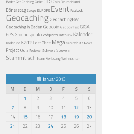
CITO
BadenGeoCaching
Coin
Deutschland
Cache
Event
Dönerstag
EUROPE
Europa
Facebook
Geocaching
GeocachingBW
Geocoin
GIGA
Geocaching in Baden
Geocoinfest
Kalender
GPS
Groundspeak
Headquarter
Interview
Mega
Karte
Lost Place
Karlsruhe
News
Naturschutz
Project
Quiz
Schweiz
Souvenir
Reviewer
Stammtisch
Team
Verlosung
Weihnachten
Januar 2013
M
D
M
D
F
S
S
1
2
3
4
5
6
7
8
9
10
11
12
13
14
15
16
17
18
19
20
21
22
23
24
25
26
27