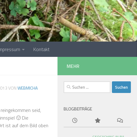
Impressum
Kontakt
MEHR
Suchen
2013
VON
WEBMICHA
nach:
BLOGBEITRÄGE
ut reingekommen seid,
innspiel 🙂 Die
rt ist auf dem Bild oben
GEOCACHING IN BA-