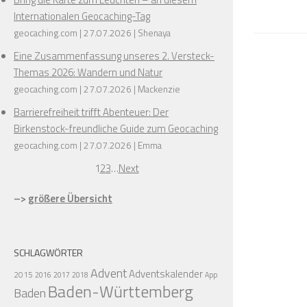
Internationalen Geocaching-Tag
geocaching.com
27.07.2026
Shenaya
Eine Zusammenfassung unseres 2. Versteck-
Themas 2026: Wandern und Natur
geocaching.com
27.07.2026
Mackenzie
Barrierefreiheit trifft Abenteuer: Der
Birkenstock-freundliche Guide zum Geocaching
geocaching.com
27.07.2026
Emma
1
2
3
…
Next
–>
größere Übersicht
SCHLAGWÖRTER
Advent
Adventskalender
2015
2016
2017
2018
App
Baden-Württemberg
Baden