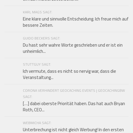
KARL MAGS SAGT:
Eine klare und sinnvolle Entscheidung. Ich freue mich auf
bessere Zeiten.
GUIDO BECKERS SAGT:
Du hast sehr wahre Worte geschrieben und er ist ein
unheimlich...
STUTTGUY SAGT:
Ich vermute, dass es nicht so nervig war, dass die
Veranstaltung...
CORONA VERHINDERT GEOCACHING EVENTS | GEOCACHINGBW
SAGT:
[…] dabei oberste Priorität haben. Das hat auch Bryan
Roth, CEO...
WEBMICHA SAGT:
Unterbrechung ist nicht gleich Werbung! In den ersten