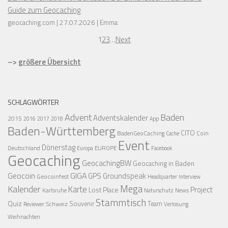
Guide zum Geocaching
geocaching.com
27.07.2026
Emma
1
2
3
…
Next
–>
größere Übersicht
SCHLAGWÖRTER
Advent
Baden
Adventskalender
2015
2016
2017
2018
App
Baden-Württemberg
CITO
BadenGeoCaching
Coin
Cache
Event
Dönerstag
Deutschland
EUROPE
Europa
Facebook
Geocaching
GeocachingBW
Geocaching in Baden
Geocoin
GIGA
GPS
Groundspeak
Geocoinfest
Headquarter
Interview
Mega
Kalender
Karte
Project
Lost Place
Karlsruhe
News
Naturschutz
Stammtisch
Quiz
Schweiz
Souvenir
Team
Verlosung
Reviewer
Weihnachten