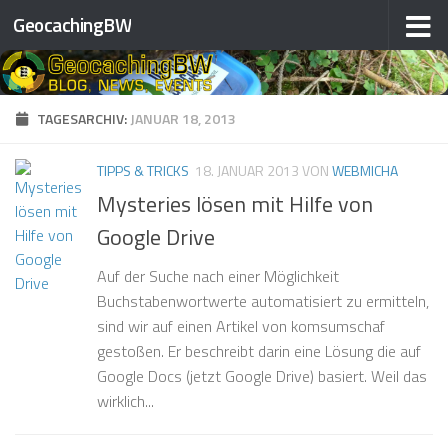
GeocachingBW
Zum Inhalt springen
TAGESARCHIV:
JANUAR 18, 2013
TIPPS & TRICKS
18. JANUAR 2013
VON
WEBMICHA
Mysteries lösen mit Hilfe von
Google Drive
Auf der Suche nach einer Möglichkeit
Buchstabenwortwerte automatisiert zu ermitteln,
sind wir auf einen Artikel von komsumschaf
gestoßen. Er beschreibt darin eine Lösung die auf
Google Docs (jetzt Google Drive) basiert. Weil das
wirklich...