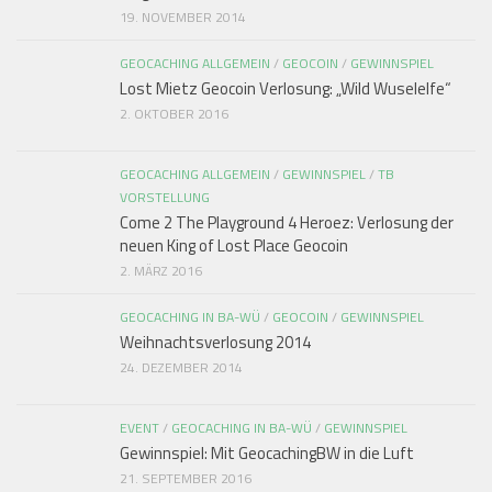
19. NOVEMBER 2014
GEOCACHING ALLGEMEIN
/
GEOCOIN
/
GEWINNSPIEL
Lost Mietz Geocoin Verlosung: „Wild Wuselelfe“
2. OKTOBER 2016
GEOCACHING ALLGEMEIN
/
GEWINNSPIEL
/
TB
VORSTELLUNG
Come 2 The Playground 4 Heroez: Verlosung der
neuen King of Lost Place Geocoin
2. MÄRZ 2016
GEOCACHING IN BA-WÜ
/
GEOCOIN
/
GEWINNSPIEL
Weihnachtsverlosung 2014
24. DEZEMBER 2014
EVENT
/
GEOCACHING IN BA-WÜ
/
GEWINNSPIEL
Gewinnspiel: Mit GeocachingBW in die Luft
21. SEPTEMBER 2016