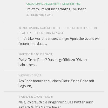
GEOCACHING ALLGEMEIN
/
GEWINNSPIEL
3x Premium Mitgliedschaft zu verlosen
27. DEZEMBER 2017
😄 AUFLÖSUNG: NATÜRLICH BLEIBT DAS GEOCACHINGHQ IN
SEATTLE! - GEOCACHINGBW SAGT:
[…] Artikel war unser diesjähriger Aprilscherz, und wir
freuen uns, dass...
IRGENDEIN CACHER SAGT:
Platz für ne Dose? Das es gefühlt zu 99% der
Labcaches...
WEBMICHA SAGT:
Am Ende brauchst du einen Platz für ne Dose mit
Logbuch,...
IRGENDEIN CACHER SAGT:
Naja, ich brauch die Dinger nicht. Das hätten auch
einfach Multis/Letterboxen...