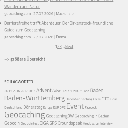
Wandern und Natur
geocaching.com
27.07.2026
Mackenzie
Barrierefreiheit trifft Abenteuer: Der Birkenstock-freundliche
Guide zum Geocaching
geocaching.com
27.07.2026
Emma
1
2
3
…
Next
–>
größere Übersicht
SCHLAGWÖRTER
Advent
Baden
Adventskalender
2015
2016
2017
2018
App
Baden-Württemberg
CITO
BadenGeoCaching
Coin
Cache
Event
Dönerstag
Deutschland
EUROPE
Europa
Facebook
Geocaching
GeocachingBW
Geocaching in Baden
Geocoin
GIGA
GPS
Groundspeak
Geocoinfest
Headquarter
Interview