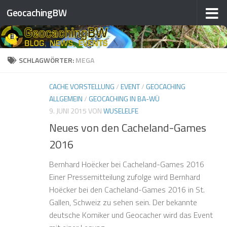
GeocachingBW
Zum Inhalt springen
SCHLAGWÖRTER:
MEGA
CACHE VORSTELLUNG
/
EVENT
/
GEOCACHING
ALLGEMEIN
/
GEOCACHING IN BA-WÜ
9. JUNI 2015
VON
WUSELELFE
Neues von den Cacheland-Games
2016
Bernhard Hoëcker bei Cacheland-Games 2016
Einer Pressemitteilung zufolge wird Bernhard
Hoëcker bei den Cacheland-Games 2016 in St.
Gallen, Schweiz zu sehen sein. Der bekannte
deutsche Komiker und Geocacher wird das Event