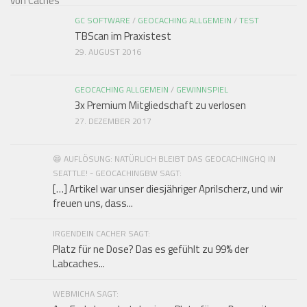
GC SOFTWARE
/
GEOCACHING ALLGEMEIN
/
TEST
TBScan im Praxistest
29. AUGUST 2016
GEOCACHING ALLGEMEIN
/
GEWINNSPIEL
3x Premium Mitgliedschaft zu verlosen
27. DEZEMBER 2017
😄 AUFLÖSUNG: NATÜRLICH BLEIBT DAS GEOCACHINGHQ IN
SEATTLE! - GEOCACHINGBW SAGT:
[…] Artikel war unser diesjähriger Aprilscherz, und wir
freuen uns, dass...
IRGENDEIN CACHER SAGT:
Platz für ne Dose? Das es gefühlt zu 99% der
Labcaches...
WEBMICHA SAGT: