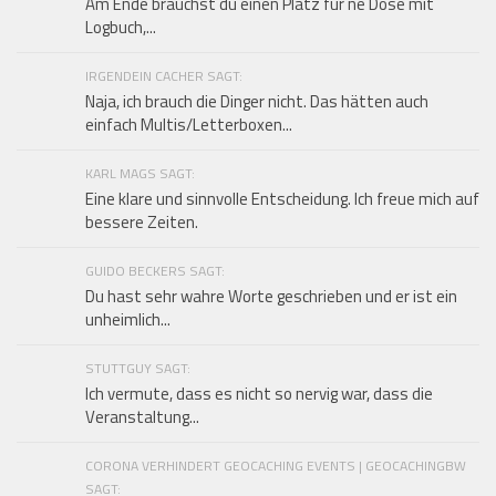
Am Ende brauchst du einen Platz für ne Dose mit
Logbuch,...
IRGENDEIN CACHER SAGT:
Naja, ich brauch die Dinger nicht. Das hätten auch
einfach Multis/Letterboxen...
KARL MAGS SAGT:
Eine klare und sinnvolle Entscheidung. Ich freue mich auf
bessere Zeiten.
GUIDO BECKERS SAGT:
Du hast sehr wahre Worte geschrieben und er ist ein
unheimlich...
STUTTGUY SAGT:
Ich vermute, dass es nicht so nervig war, dass die
Veranstaltung...
CORONA VERHINDERT GEOCACHING EVENTS | GEOCACHINGBW
SAGT: