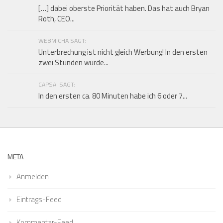
[…] dabei oberste Priorität haben. Das hat auch Bryan
Roth, CEO...
WEBMICHA SAGT:
Unterbrechung ist nicht gleich Werbung! In den ersten
zwei Stunden wurde...
CAPSAI SAGT:
In den ersten ca. 80 Minuten habe ich 6 oder 7...
META
Anmelden
Eintrags-Feed
Kommentar-Feed