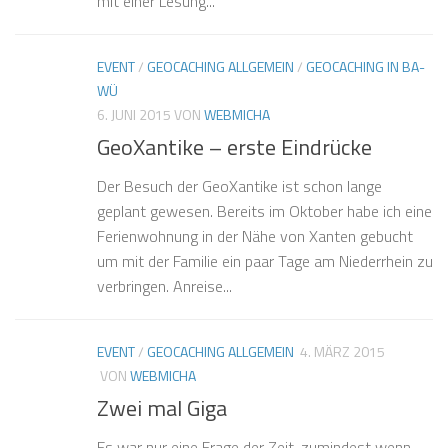
mit einer Lesung...
EVENT
/
GEOCACHING ALLGEMEIN
/
GEOCACHING IN BA-
WÜ
6. JUNI 2015
VON
WEBMICHA
GeoXantike – erste Eindrücke
Der Besuch der GeoXantike ist schon lange
geplant gewesen. Bereits im Oktober habe ich eine
Ferienwohnung in der Nähe von Xanten gebucht
um mit der Familie ein paar Tage am Niederrhein zu
verbringen. Anreise...
EVENT
/
GEOCACHING ALLGEMEIN
4. MÄRZ 2015
VON
WEBMICHA
Zwei mal Giga
Es war nur eine Frage der Zeit, zumindest wenn