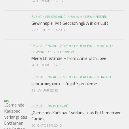
24. DEZEMBER 2014
EVENT
/
GEOCACHING IN BA-WÜ
/
GEWINNSPIEL
Gewinnspiel: Mit GeocachingBW in die Luft
21. SEPTEMBER 2016
GEOCACHING ALLGEMEIN
/
GEOCACHING IN BA-WÜ
/
GEWINNSPIEL
/
INTERVIEW
Merry Christmas – from Annie with Love
20. DEZEMBER 2015
GEOCACHING ALLGEMEIN
/
GEOCACHING IN BA-WÜ
geocaching.com – Zugriffsprobleme
22. JANUAR 2015
GEOCACHING IN BA-WÜ
„Gemeinde Karlsbad“ verlangt das Entfernen von
Caches
20. OKTOBER 2013