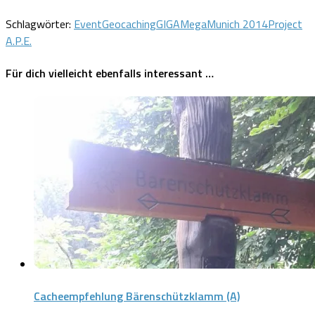
Schlagwörter:
Event
Geocaching
GIGA
Mega
Munich 2014
Project
A.P.E.
Für dich vielleicht ebenfalls interessant …
Cacheempfehlung Bärenschützklamm (A)