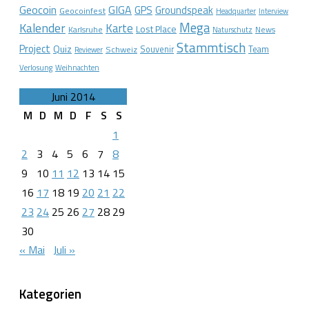
Geocoin
GIGA
GPS
Groundspeak
Geocoinfest
Headquarter
Interview
Mega
Kalender
Karte
Lost Place
Karlsruhe
News
Naturschutz
Stammtisch
Project
Quiz
Schweiz
Souvenir
Team
Reviewer
Verlosung
Weihnachten
Juni 2014
M
D
M
D
F
S
S
1
2
3
4
5
6
7
8
9
10
11
12
13
14
15
16
17
18
19
20
21
22
23
24
25
26
27
28
29
30
« Mai
Juli »
Kategorien