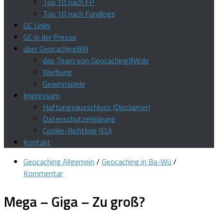
Top 10 nach FP
Top 10 nach Fundlogs
GC Links
GC in der Presse
über GeocachingBW
das Team von GeocachingBW.de
Werbung
Gewinnspiele
Impressum
Haftungsausschluss (Disclaimer)
Datenschutzerklärung
Cookie-Richtlinie (EU)
Kontakt
Geocaching Allgemein
/
Geocaching in Ba-Wü
/
Kommentar
Mega – Giga – Zu groß?