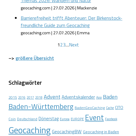
Themas 2026: Wandern und Natur
geocaching.com
27.07.2026
Mackenzie
Barrierefreiheit trifft Abenteuer: Der Birkenstock-
freundliche Guide zum Geocaching
geocaching.com
27.07.2026
Emma
1
2
3
…
Next
–>
größere Übersicht
Schlagwörter
Advent
Baden
Adventskalender
2015
2016
2017
2018
App
Baden-Württemberg
CITO
BadenGeoCaching
Cache
Event
Dönerstag
Coin
Deutschland
EUROPE
Europa
Facebook
Geocaching
GeocachingBW
Geocaching in Baden