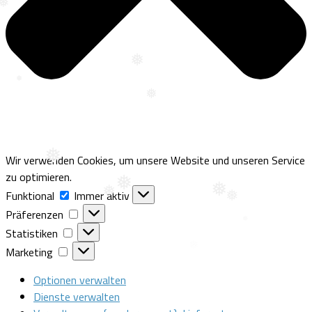
❅
❅
❅
❅
❅
Wir verwenden Cookies, um unsere Website und unseren Service
zu optimieren.
❅
Funktional
Funktional
Immer aktiv
❅
Präferenzen
Präferenzen
❅
❅
❅
Statistiken
Statistiken
Marketing
Marketing
Optionen verwalten
Dienste verwalten