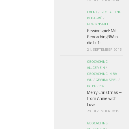
EVENT
/
GEOCACHING
IN BA-WÜ
/
GEWINNSPIEL
Gewinnspiel: Mit
GeocachingBW in
die Luft
21. SEPTEMBER 2016
GEOCACHING
ALLGEMEIN
/
GEOCACHING IN BA-
WÜ
/
GEWINNSPIEL
/
INTERVIEW
Merry Christmas –
from Annie with
Love
20. DEZEMBER 2015
GEOCACHING