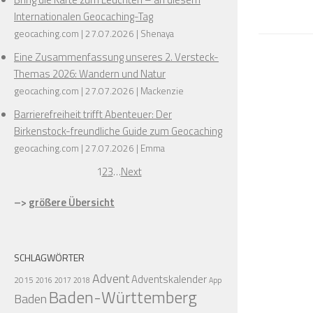
Internationalen Geocaching-Tag
geocaching.com
27.07.2026
Shenaya
Eine Zusammenfassung unseres 2. Versteck-
Themas 2026: Wandern und Natur
geocaching.com
27.07.2026
Mackenzie
Barrierefreiheit trifft Abenteuer: Der
Birkenstock-freundliche Guide zum Geocaching
geocaching.com
27.07.2026
Emma
1
2
3
…
Next
–>
größere Übersicht
SCHLAGWÖRTER
Advent
Adventskalender
2015
2016
2017
2018
App
Baden-Württemberg
Baden