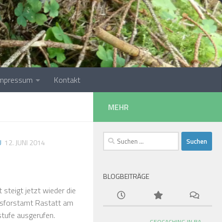
Impressum
Kontakt
MEHR
Suchen
Ü
12. JUNI 2014
nach:
BLOGBEITRÄGE
 steigt jetzt wieder die
isforstamt Rastatt am
tufe ausgerufen.
GEOCACHING IN BA-