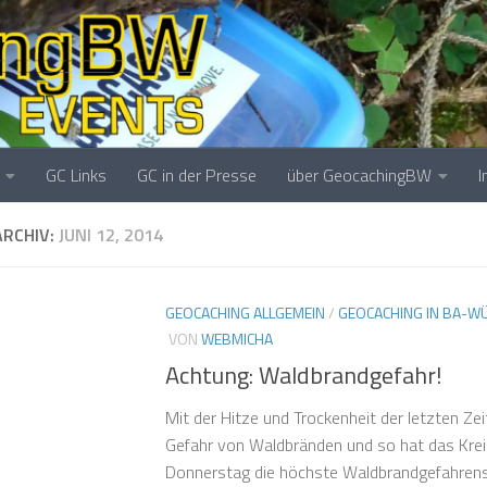
GC Links
GC in der Presse
über GeocachingBW
RCHIV:
JUNI 12, 2014
GEOCACHING ALLGEMEIN
/
GEOCACHING IN BA-W
VON
WEBMICHA
Achtung: Waldbrandgefahr!
Mit der Hitze und Trockenheit der letzten Zeit
Gefahr von Waldbränden und so hat das Kre
Donnerstag die höchste Waldbrandgefahrens