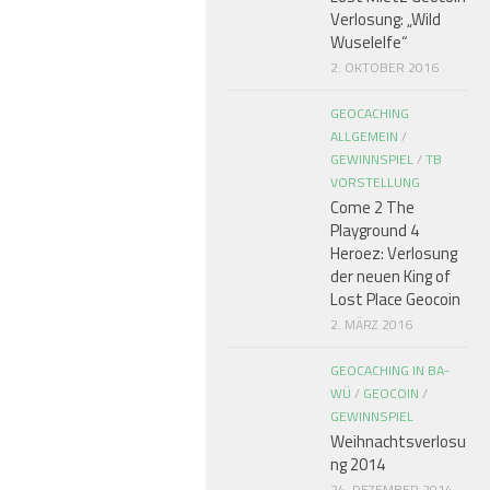
Verlosung: „Wild
Wuselelfe“
2. OKTOBER 2016
GEOCACHING
ALLGEMEIN
/
GEWINNSPIEL
/
TB
VORSTELLUNG
Come 2 The
Playground 4
Heroez: Verlosung
der neuen King of
Lost Place Geocoin
2. MÄRZ 2016
GEOCACHING IN BA-
WÜ
/
GEOCOIN
/
GEWINNSPIEL
Weihnachtsverlosu
ng 2014
24. DEZEMBER 2014