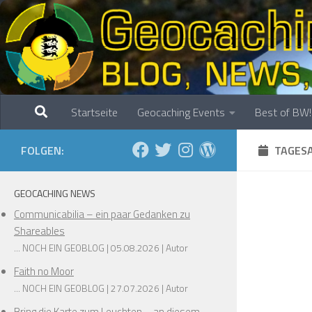
Zum Inhalt springen
Startseite
Geocaching Events
Best of BW!
FOLGEN:
TAGESA
GEOCACHING NEWS
Communicabilia – ein paar Gedanken zu
Shareables
... NOCH EIN GEOBLOG
05.08.2026
Autor
Faith no Moor
... NOCH EIN GEOBLOG
27.07.2026
Autor
Bring die Karte zum Leuchten – an diesem