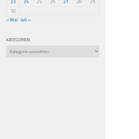
23
24
25
26
27
28
29
30
« Mai
Juli »
KATEGORIEN
Kategorien