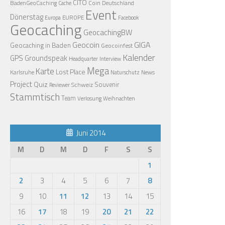
CITO
BadenGeoCaching
Coin
Deutschland
Cache
Event
Dönerstag
EUROPE
Europa
Facebook
Geocaching
GeocachingBW
Geocoin
GIGA
Geocaching in Baden
Geocoinfest
Kalender
GPS
Groundspeak
Headquarter
Interview
Mega
Karte
Lost Place
Karlsruhe
News
Naturschutz
Project
Quiz
Schweiz
Souvenir
Reviewer
Stammtisch
Team
Verlosung
Weihnachten
Juni 2014
M
D
M
D
F
S
S
1
2
3
4
5
6
7
8
9
10
11
12
13
14
15
16
17
18
19
20
21
22