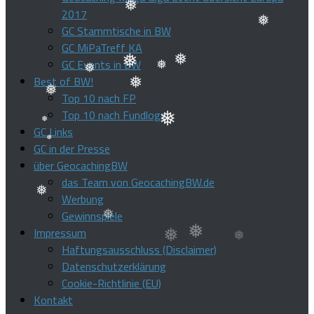
2017
❅
GC Stammtische in BW
❅
GC MiPaTreff KA
GC Events in BW
Best of BW!
❅
❅
Top 10 nach FP
❅
❅
Top 10 nach Fundlogs
❅
❅
GC Links
GC in der Presse
❅
❅
über GeocachingBW
❅
das Team von GeocachingBW.de
Werbung
❅
Gewinnspiele
Impressum
❅
Haftungsausschluss (Disclaimer)
Datenschutzerklärung
Cookie-Richtlinie (EU)
Kontakt