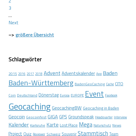
2
3
…
Next
–>
größere Übersicht
Schlagwörter
Advent
Baden
Adventskalender
2015
2016
2017
2018
App
Baden-Württemberg
CITO
BadenGeoCaching
Cache
Event
Dönerstag
Coin
Deutschland
EUROPE
Europa
Facebook
Geocaching
GeocachingBW
Geocaching in Baden
Geocoin
GIGA
GPS
Groundspeak
Geocoinfest
Headquarter
Interview
Mega
Kalender
Karte
Lost Place
Karlsruhe
News
Naturschutz
Stammtisch
Project
Quiz
Schweiz
Souvenir
Team
Reviewer