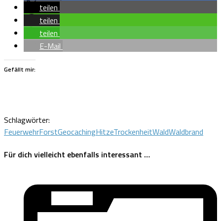
teilen
teilen
teilen
E-Mail
Gefällt mir:
Schlagwörter:
Feuerwehr
Forst
Geocaching
Hitze
Trockenheit
Wald
Waldbrand
Für dich vielleicht ebenfalls interessant …