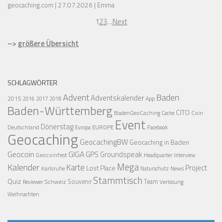
geocaching.com
27.07.2026
Emma
1
2
3
…
Next
–>
größere Übersicht
SCHLAGWÖRTER
Advent
Baden
Adventskalender
2015
2016
2017
2018
App
Baden-Württemberg
CITO
BadenGeoCaching
Coin
Cache
Event
Dönerstag
Deutschland
EUROPE
Europa
Facebook
Geocaching
GeocachingBW
Geocaching in Baden
Geocoin
GIGA
GPS
Groundspeak
Geocoinfest
Headquarter
Interview
Mega
Kalender
Karte
Project
Lost Place
Karlsruhe
News
Naturschutz
Stammtisch
Quiz
Schweiz
Souvenir
Team
Verlosung
Reviewer
Weihnachten