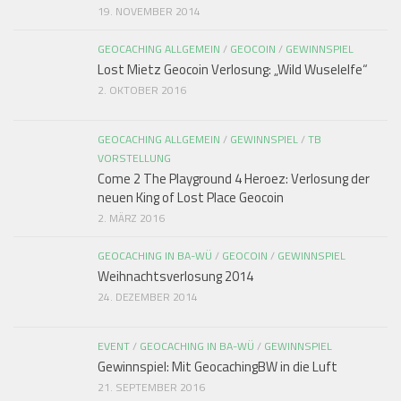
19. NOVEMBER 2014
GEOCACHING ALLGEMEIN
/
GEOCOIN
/
GEWINNSPIEL
Lost Mietz Geocoin Verlosung: „Wild Wuselelfe“
2. OKTOBER 2016
GEOCACHING ALLGEMEIN
/
GEWINNSPIEL
/
TB
VORSTELLUNG
Come 2 The Playground 4 Heroez: Verlosung der
neuen King of Lost Place Geocoin
2. MÄRZ 2016
GEOCACHING IN BA-WÜ
/
GEOCOIN
/
GEWINNSPIEL
Weihnachtsverlosung 2014
24. DEZEMBER 2014
EVENT
/
GEOCACHING IN BA-WÜ
/
GEWINNSPIEL
Gewinnspiel: Mit GeocachingBW in die Luft
21. SEPTEMBER 2016