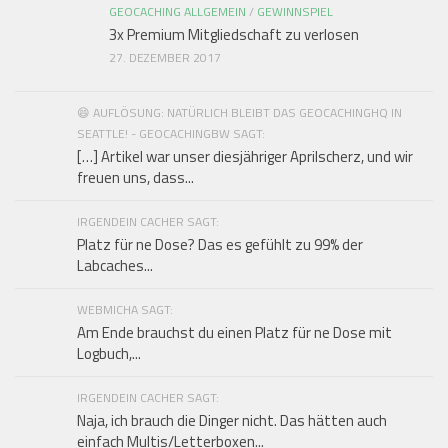
GEOCACHING ALLGEMEIN
/
GEWINNSPIEL
3x Premium Mitgliedschaft zu verlosen
27. DEZEMBER 2017
😄 AUFLÖSUNG: NATÜRLICH BLEIBT DAS GEOCACHINGHQ IN
SEATTLE! - GEOCACHINGBW SAGT:
[…] Artikel war unser diesjähriger Aprilscherz, und wir
freuen uns, dass...
IRGENDEIN CACHER SAGT:
Platz für ne Dose? Das es gefühlt zu 99% der
Labcaches...
WEBMICHA SAGT:
Am Ende brauchst du einen Platz für ne Dose mit
Logbuch,...
IRGENDEIN CACHER SAGT:
Naja, ich brauch die Dinger nicht. Das hätten auch
einfach Multis/Letterboxen...