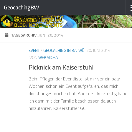
❅
GeocachingBW
❅
Zum Inhalt springen
❅
❅
TAGESARCHIV:
JUNI 20, 2014
❅
❅
EVENT
/
GEOCACHING IN BA-WÜ
20. JUNI 2014
❅
VON
WEBMICHA
Picknick am Kaiserstuhl
❅
❅
Beim Pflegen der Eventliste ist mir vor ein paar
❅
❅
Wochen schon ein Event aufgefallen, das mich
❅
❅
❅
direkt angesprochen hat. Aber erst kurzfristig habe
❅
ich dann mit der Familie beschlossen da auch
hinzufahren. Kaiserstühler GC...
❅
❅