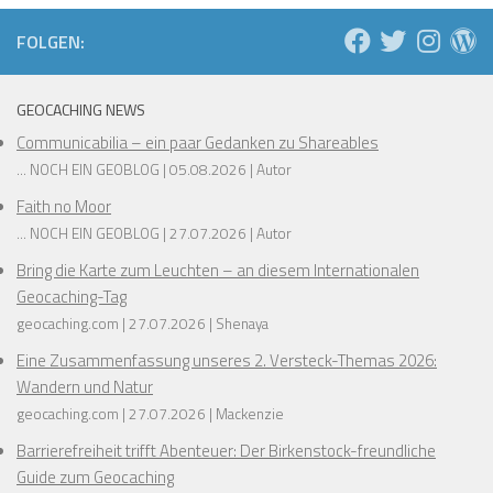
FOLGEN:
❅
❅
GEOCACHING NEWS
❅
Communicabilia – ein paar Gedanken zu Shareables
... NOCH EIN GEOBLOG
05.08.2026
Autor
Faith no Moor
❅
❅
... NOCH EIN GEOBLOG
27.07.2026
Autor
Bring die Karte zum Leuchten – an diesem Internationalen
❅
❅
Geocaching-Tag
geocaching.com
27.07.2026
Shenaya
❅
❅
Eine Zusammenfassung unseres 2. Versteck-Themas 2026:
❅
Wandern und Natur
❅
geocaching.com
27.07.2026
Mackenzie
Barrierefreiheit trifft Abenteuer: Der Birkenstock-freundliche
Guide zum Geocaching