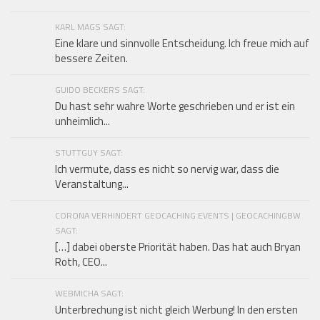
KARL MAGS SAGT:
Eine klare und sinnvolle Entscheidung. Ich freue mich auf
bessere Zeiten.
GUIDO BECKERS SAGT:
Du hast sehr wahre Worte geschrieben und er ist ein
unheimlich...
STUTTGUY SAGT:
Ich vermute, dass es nicht so nervig war, dass die
Veranstaltung...
CORONA VERHINDERT GEOCACHING EVENTS | GEOCACHINGBW
SAGT:
[…] dabei oberste Priorität haben. Das hat auch Bryan
Roth, CEO...
WEBMICHA SAGT:
Unterbrechung ist nicht gleich Werbung! In den ersten