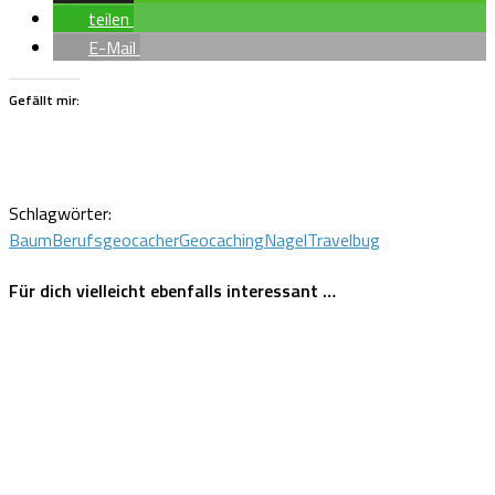
teilen
E-Mail
Gefällt mir:
Schlagwörter:
Baum
Berufsgeocacher
Geocaching
Nagel
Travelbug
Für dich vielleicht ebenfalls interessant …