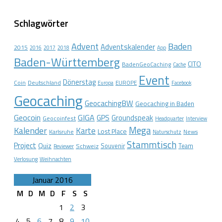
Schlagwörter
Advent
Baden
Adventskalender
2015
2016
2017
2018
App
Baden-Württemberg
CITO
BadenGeoCaching
Cache
Event
Dönerstag
Coin
Deutschland
EUROPE
Europa
Facebook
Geocaching
GeocachingBW
Geocaching in Baden
Geocoin
GIGA
GPS
Groundspeak
Geocoinfest
Headquarter
Interview
Mega
Kalender
Karte
Lost Place
Karlsruhe
News
Naturschutz
Stammtisch
Project
Quiz
Schweiz
Souvenir
Team
Reviewer
Verlosung
Weihnachten
Januar 2016
M
D
M
D
F
S
S
1
2
3
4
5
6
7
8
9
10