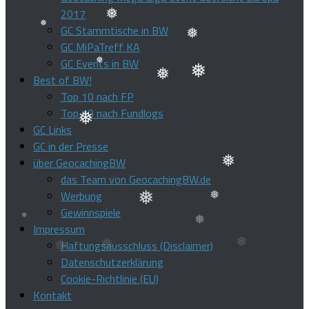
2017
GC Stammtische in BW
GC MiPaTreff KA
❅
❅
❅
GC Events in BW
Best of BW!
❅
❅
Top 10 nach FP
❅
Top 10 nach Fundlogs
GC Links
GC in der Presse
❅
über GeocachingBW
das Team von GeocachingBW.de
❅
Werbung
Gewinnspiele
❅
❅
Impressum
Haftungsausschluss (Disclaimer)
Datenschutzerklärung
Cookie-Richtlinie (EU)
Kontakt