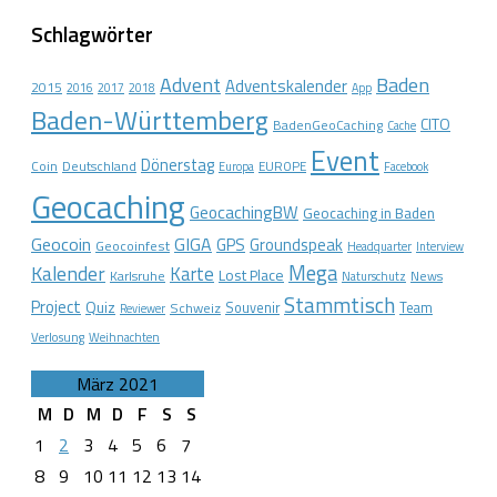
Schlagwörter
Advent
Baden
Adventskalender
2015
2016
2017
2018
App
Baden-Württemberg
CITO
BadenGeoCaching
Cache
Event
Dönerstag
Coin
Deutschland
EUROPE
Europa
Facebook
Geocaching
GeocachingBW
Geocaching in Baden
Geocoin
GIGA
GPS
Groundspeak
Geocoinfest
Headquarter
Interview
Mega
Kalender
Karte
Lost Place
Karlsruhe
News
Naturschutz
Stammtisch
Project
Quiz
Schweiz
Souvenir
Team
Reviewer
Verlosung
Weihnachten
März 2021
M
D
M
D
F
S
S
1
2
3
4
5
6
7
8
9
10
11
12
13
14