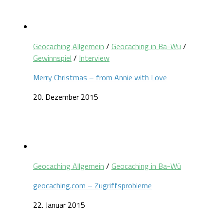
Geocaching Allgemein
/
Geocaching in Ba-Wü
/
Gewinnspiel
/
Interview
Merry Christmas – from Annie with Love
20. Dezember 2015
Geocaching Allgemein
/
Geocaching in Ba-Wü
geocaching.com – Zugriffsprobleme
22. Januar 2015