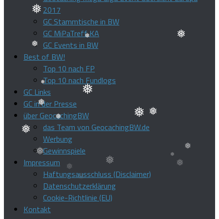
❅
2017
GC Stammtische in BW
❅
GC MiPaTreff KA
GC Events in BW
❅
Best of BW!
❅
❅
Top 10 nach FP
Top 10 nach Fundlogs
GC Links
❅
GC in der Presse
❅
über GeocachingBW
❅
das Team von GeocachingBW.de
❅
❅
❅
Werbung
Gewinnspiele
❅
Impressum
❅
Haftungsausschluss (Disclaimer)
❅
❅
❅
Datenschutzerklärung
Cookie-Richtlinie (EU)
Kontakt