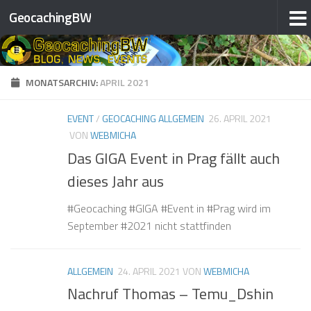
GeocachingBW
❅
❅
Zum Inhalt springen
❅
❅
❅
❅
❅
❅
MONATSARCHIV:
APRIL 2021
❅
❅
EVENT
/
GEOCACHING ALLGEMEIN
26. APRIL 2021
VON
WEBMICHA
❅
❅
Das GIGA Event in Prag fällt auch
dieses Jahr aus
❅
#Geocaching #GIGA #Event in #Prag wird im
September #2021 nicht stattfinden
❅
❅
❅
ALLGEMEIN
24. APRIL 2021
VON
WEBMICHA
❅
Nachruf Thomas – Temu_Dshin