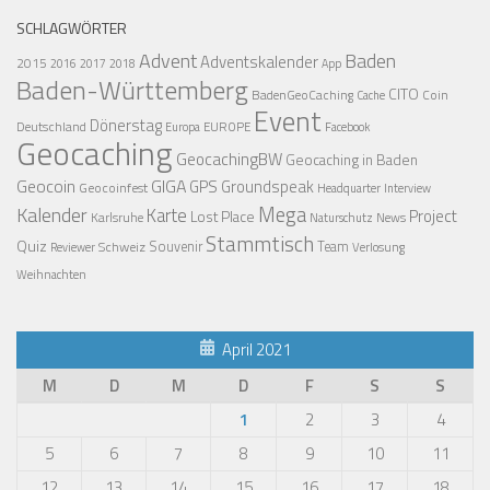
SCHLAGWÖRTER
Advent
Baden
Adventskalender
2015
2016
2017
2018
App
Baden-Württemberg
CITO
BadenGeoCaching
Coin
Cache
Event
Dönerstag
Deutschland
EUROPE
Europa
Facebook
Geocaching
GeocachingBW
Geocaching in Baden
Geocoin
GIGA
GPS
Groundspeak
Geocoinfest
Headquarter
Interview
Mega
Kalender
Karte
Project
Lost Place
Karlsruhe
News
Naturschutz
Stammtisch
Quiz
Schweiz
Souvenir
Team
Verlosung
Reviewer
Weihnachten
April 2021
M
D
M
D
F
S
S
1
2
3
4
5
6
7
8
9
10
11
12
13
14
15
16
17
18