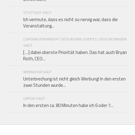
STUTTGUY SAGT:
Ich vermute, dass es nicht so nervig war, dass die
Veranstaltung...
CORONA VERHINDERT GEOCACHING EVENTS | GEOCACHINGBW
SAGT:
[…] dabei oberste Priorität haben. Das hat auch Bryan
Roth, CEO...
WEBMICHA SAGT:
Unterbrechung ist nicht gleich Werbung! In den ersten
zwei Stunden wurde...
CAPSAI SAGT:
In den ersten ca. 80 Minuten habe ich 6 oder 7...