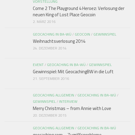
VORSTELLUNG
Come 2 The Playground 4 Heroez: Verlosung der
neuen King of Lost Place Geocoin
2. MÄRZ 2016
GEOCACHING IN BA-WÜ
/
GEOCOIN
/
GEWINNSPIEL
Weihnachtsverlosung 2014
24. DEZEMBER 2014
EVENT
/
GEOCACHING IN BA-WÜ
/
GEWINNSPIEL
Gewinnspiel: Mit GeocachingBW in die Luft
21. SEPTEMBER 2016
GEOCACHING ALLGEMEIN
/
GEOCACHING IN BA-WÜ
/
GEWINNSPIEL
/
INTERVIEW
Merry Christmas – from Annie with Love
20. DEZEMBER 2015
GEOCACHING ALLGEMEIN
/
GEOCACHING IN BA-WÜ
geocaching.com – Zugriffsprobleme