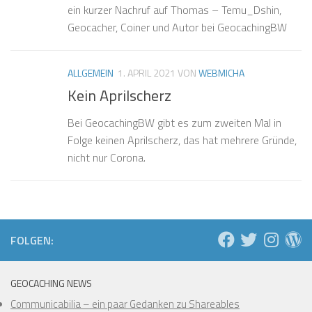
ein kurzer Nachruf auf Thomas – Temu_Dshin,
Geocacher, Coiner und Autor bei GeocachingBW
ALLGEMEIN
1. APRIL 2021
VON
WEBMICHA
Kein Aprilscherz
❅
❅
❅
❅
❅
Bei GeocachingBW gibt es zum zweiten Mal in
❅
Folge keinen Aprilscherz, das hat mehrere Gründe,
nicht nur Corona.
❅
❅
❅
❅
❅
❅
FOLGEN:
GEOCACHING NEWS
Communicabilia – ein paar Gedanken zu Shareables