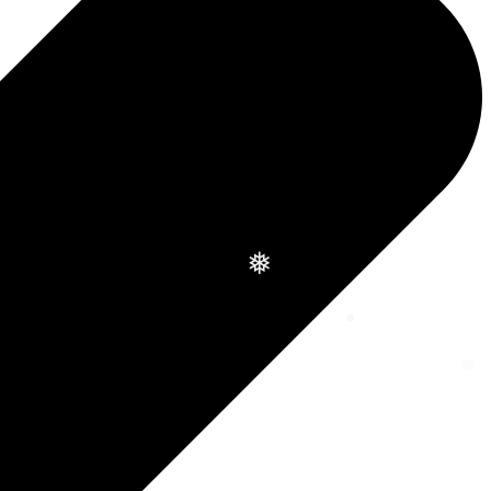
❅
❅
❅