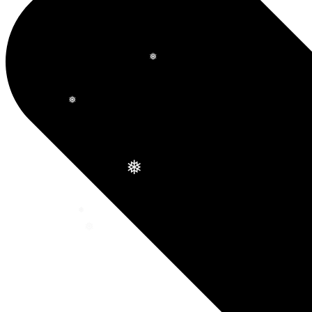
❅
❅
❅
❅