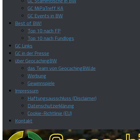
GC Stammtische in BW
GC MiPaTreff KA
GC Events in BW
Best of BW!
Top 10 nach FP
Top 10 nach Fundlogs
GC Links
GC in der Presse
über GeocachingBW
das Team von GeocachingBW.de
Werbung
Gewinnspiele
Impressum
Haftungsausschluss (Disclaimer)
Datenschutzerklärung
Cookie-Richtlinie (EU)
Kontakt