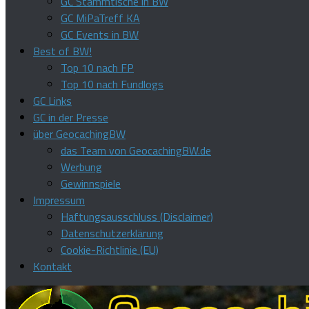
GC Stammtische in BW
GC MiPaTreff KA
GC Events in BW
Best of BW!
Top 10 nach FP
Top 10 nach Fundlogs
GC Links
GC in der Presse
über GeocachingBW
das Team von GeocachingBW.de
Werbung
Gewinnspiele
Impressum
Haftungsausschluss (Disclaimer)
Datenschutzerklärung
Cookie-Richtlinie (EU)
Kontakt