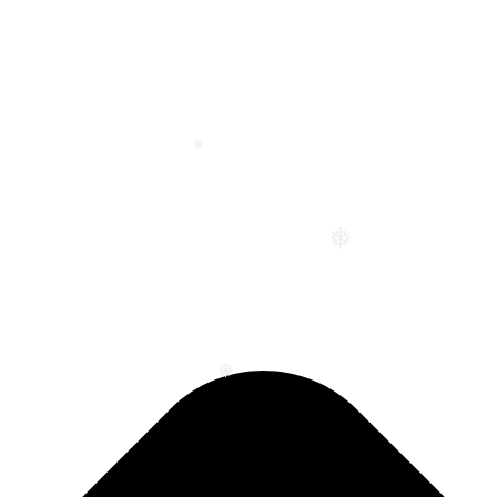
❅
❅
❅
❅