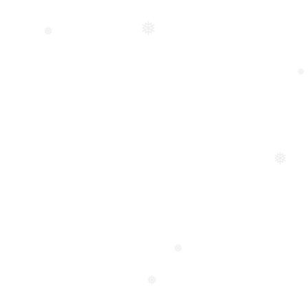
❅
❅
❅
❅