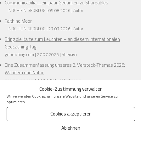
Communicabilia – ein paar Gedanken zu Shareables
... NOCH EIN GEOBLOG
05.08.2026
Autor
Faith no Moor
... NOCH EIN GEOBLOG
27.07.2026
Autor
Bring die Karte zum Leuchten – an diesem Internationalen
Geocaching-Tag
geocaching.com
27.07.2026
Shenaya
Eine Zusammenfassung unseres 2. Versteck-Themas 2026:
Wandern und Natur
geocaching.com
27.07.2026
Mackenzie
Cookie-Zustimmung verwalten
Barrierefreiheit trifft Abenteuer: Der Birkenstock-freundliche
Wir verwenden Cookies, um unsere Website und unseren Service zu
Guide zum Geocaching
optimieren.
geocaching.com
27.07.2026
Emma
Cookies akzeptieren
1
2
3
…
Next
Ablehnen
–>
größere Übersicht