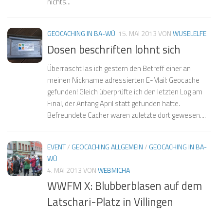
nichts...
GEOCACHING IN BA-WÜ
15. MAI 2013
VON
WUSELELFE
Dosen beschriften lohnt sich
Überrascht las ich gestern den Betreff einer an
meinen Nickname adressierten E-Mail: Geocache
gefunden! Gleich überprüfte ich den letzten Log am
Final, der Anfang April statt gefunden hatte.
Befreundete Cacher waren zuletzte dort gewesen....
EVENT
/
GEOCACHING ALLGEMEIN
/
GEOCACHING IN BA-
WÜ
4. MAI 2013
VON
WEBMICHA
WWFM X: Blubberblasen auf dem
Latschari-Platz in Villingen