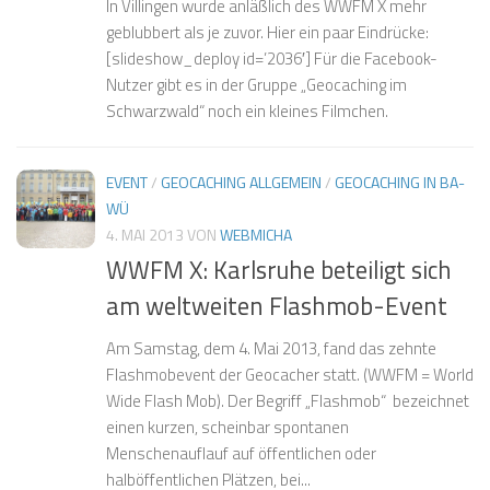
In Villingen wurde anläßlich des WWFM X mehr
geblubbert als je zuvor. Hier ein paar Eindrücke:
[slideshow_deploy id=’2036′] Für die Facebook-
Nutzer gibt es in der Gruppe „Geocaching im
Schwarzwald“ noch ein kleines Filmchen.
EVENT
/
GEOCACHING ALLGEMEIN
/
GEOCACHING IN BA-
WÜ
4. MAI 2013
VON
WEBMICHA
WWFM X: Karlsruhe beteiligt sich
am weltweiten Flashmob-Event
Am Samstag, dem 4. Mai 2013, fand das zehnte
Flashmobevent der Geocacher statt. (WWFM = World
Wide Flash Mob). Der Begriff „Flashmob“ bezeichnet
einen kurzen, scheinbar spontanen
Menschenauflauf auf öffentlichen oder
halböffentlichen Plätzen, bei...