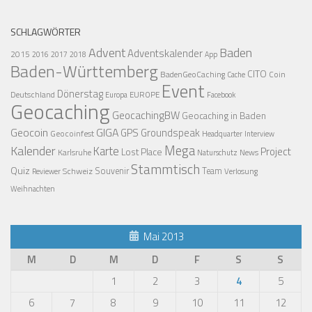
SCHLAGWÖRTER
Advent
Baden
Adventskalender
2015
2016
2017
2018
App
Baden-Württemberg
CITO
BadenGeoCaching
Coin
Cache
Event
Dönerstag
Deutschland
EUROPE
Europa
Facebook
Geocaching
GeocachingBW
Geocaching in Baden
Geocoin
GIGA
GPS
Groundspeak
Geocoinfest
Headquarter
Interview
Mega
Kalender
Karte
Project
Lost Place
Karlsruhe
News
Naturschutz
Stammtisch
Quiz
Schweiz
Souvenir
Team
Verlosung
Reviewer
Weihnachten
Mai 2013
M
D
M
D
F
S
S
1
2
3
4
5
6
7
8
9
10
11
12