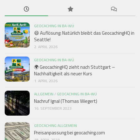
GEOCACHING IN BA-WÜ
😄 Auflösung: Natürlich bleibt das GeocachingHQ in
Seattle!
2. APRIL 2026
GEOCACHING IN BA-WÜ
🌍 GeocachingHQ zieht nach Stuttgart –
Nachhaltigkeit als neuer Kurs
1. APRIL 2026
ALLGEMEIN
/
GEOCACHING IN BA-WÜ
Nachruf Ignal (Thomas Wiegert)
16. SEPTEMBER 2023
GEOCACHING ALLGEMEIN
Preisanpassung bei geocaching.com
18. APRIL 2023