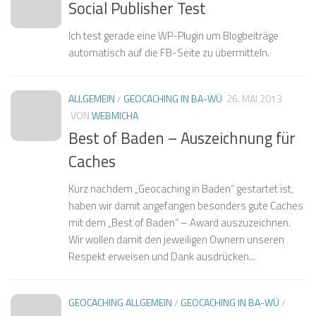
Social Publisher Test
❅
Ich test gerade eine WP-Plugin um Blogbeiträge
❅
automatisch auf die FB-Seite zu übermitteln.
ALLGEMEIN
/
GEOCACHING IN BA-WÜ
26. MAI 2013
❅
VON
WEBMICHA
Best of Baden – Auszeichnung für
❅
❅
Caches
❅
Kurz nachdem „Geocaching in Baden“ gestartet ist,
haben wir damit angefangen besonders gute Caches
❅
❅
❅
mit dem „Best of Baden“ – Award auszuzeichnen.
❅
Wir wollen damit den jeweiligen Ownern unseren
❅
❅
Respekt erweisen und Dank ausdrücken...
❅
GEOCACHING ALLGEMEIN
/
GEOCACHING IN BA-WÜ
/