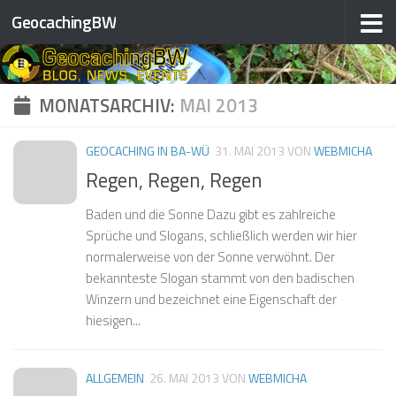
❅
GeocachingBW
Zum Inhalt springen
❅
❅
❅
❅
MONATSARCHIV:
MAI 2013
❅
❅
❅
GEOCACHING IN BA-WÜ
31. MAI 2013
VON
WEBMICHA
❅
Regen, Regen, Regen
Baden und die Sonne Dazu gibt es zahlreiche
Sprüche und Slogans, schließlich werden wir hier
normalerweise von der Sonne verwöhnt. Der
❅
bekannteste Slogan stammt von den badischen
Winzern und bezeichnet eine Eigenschaft der
❅
❅
hiesigen...
❅
❅
❅
ALLGEMEIN
26. MAI 2013
VON
WEBMICHA
❅