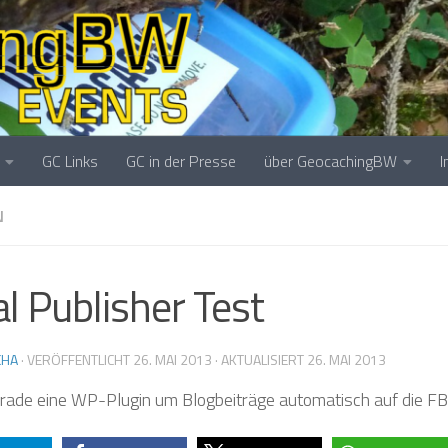
❅
❅
GC Links
GC in der Presse
über GeocachingBW
N
❅
al Publisher Test
CHA
· VERÖFFENTLICHT
26. MAI 2013
· AKTUALISIERT
26. MAI 2013
erade eine WP-Plugin um Blogbeiträge automatisch auf die FB-
❅