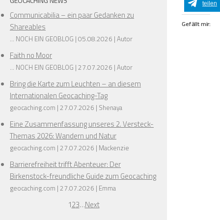
GEOCACHING NEWS
teilen
❅
Communicabilia – ein paar Gedanken zu
Gefällt mir:
Shareables
❅
... NOCH EIN GEOBLOG
05.08.2026
Autor
❅
Faith no Moor
... NOCH EIN GEOBLOG
27.07.2026
Autor
Bring die Karte zum Leuchten – an diesem
❅
❅
Internationalen Geocaching-Tag
❅
geocaching.com
27.07.2026
Shenaya
Eine Zusammenfassung unseres 2. Versteck-
Themas 2026: Wandern und Natur
geocaching.com
27.07.2026
Mackenzie
Barrierefreiheit trifft Abenteuer: Der
Birkenstock-freundliche Guide zum Geocaching
geocaching.com
27.07.2026
Emma
1
2
3
…
Next