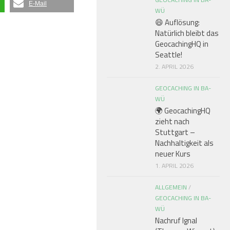
E-Mail
WÜ
😄 Auflösung:
Natürlich bleibt das
❅
GeocachingHQ in
Seattle!
❅
❅
2. APRIL 2026
❅
❅
GEOCACHING IN BA-
WÜ
🌍 GeocachingHQ
zieht nach
❅
Stuttgart –
Nachhaltigkeit als
neuer Kurs
1. APRIL 2026
ALLGEMEIN
/
GEOCACHING IN BA-
WÜ
Nachruf Ignal