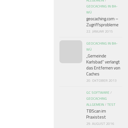
ALLGEMEIN
/
GEOCACHING IN BA-
WÜ
geocaching.com –
Zugriffsprobleme
22. JANUAR 2015
GEOCACHING IN BA-
WÜ
„Gemeinde
Karlsbad“ verlangt
das Entfernen von
Caches
20. OKTOBER 2013
GC SOFTWARE
/
GEOCACHING
ALLGEMEIN
/
TEST
TBScan im
Praxistest
29. AUGUST 2016