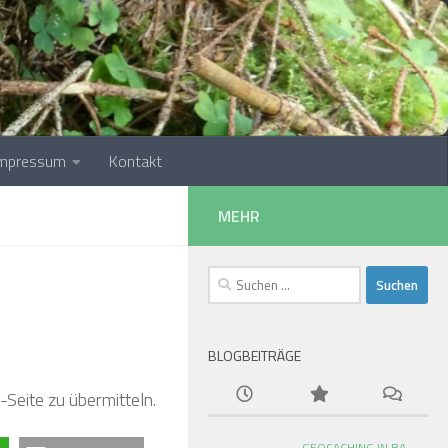
❅
❅
Impressum
Kontakt
❅
MEHR
Suchen
nach:
❅
❅
BLOGBEITRÄGE
Seite zu übermitteln.
❅
GEOCACHING IN BA-