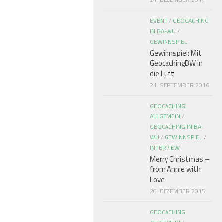
EVENT
/
GEOCACHING
IN BA-WÜ
/
GEWINNSPIEL
Gewinnspiel: Mit
GeocachingBW in
die Luft
21. SEPTEMBER 2016
GEOCACHING
ALLGEMEIN
/
GEOCACHING IN BA-
WÜ
/
GEWINNSPIEL
/
INTERVIEW
Merry Christmas –
from Annie with
Love
20. DEZEMBER 2015
GEOCACHING