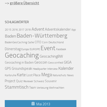
–>
größere Übersicht
SCHLAGWÖRTER
Advent
Adventskalender
2015
2016
2017
2018
App
Baden-Württemberg
Baden
CITO
BadenGeoCaching
Coin
Deutschland
Cache
Event
Dönerstag
EUROPE
Europa
Facebook
Geocaching
GeocachingBW
Geocoin
GIGA
Geocaching in Baden
Geocoinfest
Kalender
GPS
Groundspeak
Headquarter
Interview
Mega
Karte
Lost Place
Karlsruhe
News
Naturschutz
Project
Quiz
Schweiz
Souvenir
Reviewer
Stammtisch
Team
Verlosung
Weihnachten
Mai 2013