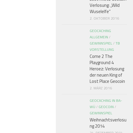
Verlosung: „Wild
Wuselelfe“
2. OKTOBER 2016
GEOCACHING
ALLGEMEIN
/
GEWINNSPIEL
/
TB
VORSTELLUNG
Come 2 The
Playground 4
Heroez: Verlosung
der neuen King of
Lost Place Geocoin
2. MÄRZ 2016
GEOCACHING IN BA-
WÜ
/
GEOCOIN
/
GEWINNSPIEL
Weihnachtsverlosu
ng 2014
24. DEZEMBER 2014