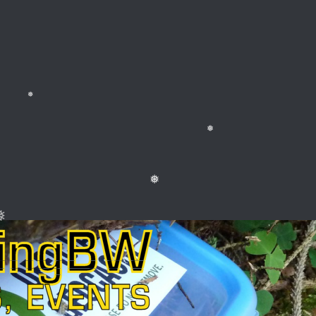
❅
❅
❅
❅
❅