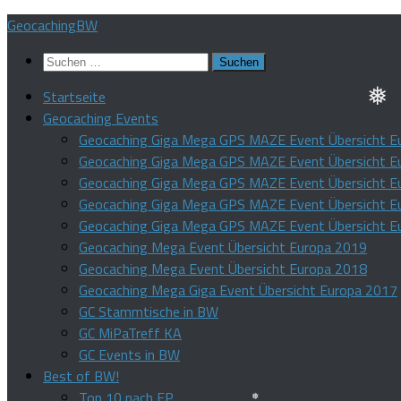
❅
Zum
GeocachingBW
❅
Inhalt
Suchen
springen
nach:
Startseite
Geocaching Events
❅
Geocaching Giga Mega GPS MAZE Event Übersicht E
Geocaching Giga Mega GPS MAZE Event Übersicht E
Geocaching Giga Mega GPS MAZE Event Übersicht E
Geocaching Giga Mega GPS MAZE Event Übersicht E
Geocaching Giga Mega GPS MAZE Event Übersicht E
Geocaching Mega Event Übersicht Europa 2019
Geocaching Mega Event Übersicht Europa 2018
Geocaching Mega Giga Event Übersicht Europa 2017
GC Stammtische in BW
GC MiPaTreff KA
GC Events in BW
Best of BW!
Top 10 nach FP