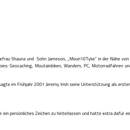
 Ehefrau Shauna und Sohn Jameson, „Moun10Tyke“ in der Nähe von Se
bies: Geocaching, Moutainbiken, Wandern, PC, Motorradfahren un
sagte im Frühjahr 2001 Jeremy Irish seine Unterstützung als erste
he ein persönliches Zeichen zu hinterlassen und hatte extra dafür e