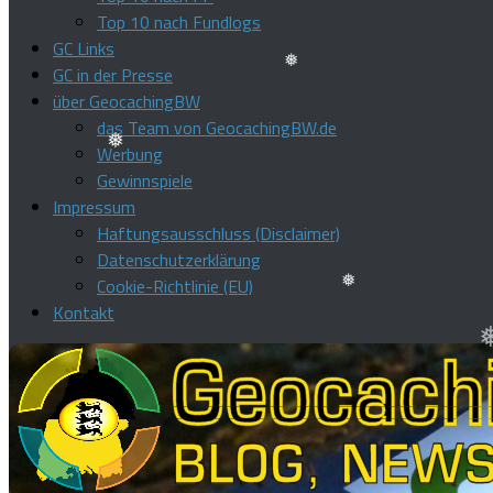
Top 10 nach Fundlogs
❅
GC Links
GC in der Presse
über GeocachingBW
das Team von GeocachingBW.de
❅
Werbung
Gewinnspiele
❅
Impressum
❅
Haftungsausschluss (Disclaimer)
Datenschutzerklärung
Cookie-Richtlinie (EU)
Kontakt
❅