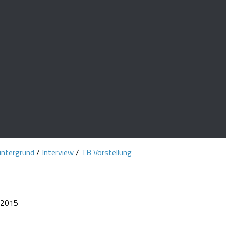
intergrund
/
Interview
/
TB Vorstellung
i 2015