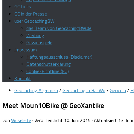
GC Links
GC in der Presse
über GeocachingBW
das Team von GeocachingBW.de
Werbung
Gewinnspiele
Impressum
Haftungsausschluss (Disclaimer)
Datenschutzerklärung
Cookie-Richtlinie (EU)
Kontakt
Geocaching Allgemein
/
Geocaching in Ba-Wü
/
Geocoin
/
H
Meet Moun10Bike @ GeoXantike
von
Wuselelfe
· Veröffentlicht
10. Juni 2015
· Aktualisiert
13. Jun