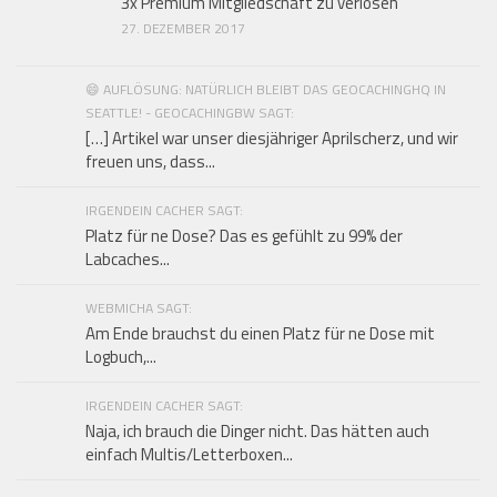
3x Premium Mitgliedschaft zu verlosen
27. DEZEMBER 2017
😄 AUFLÖSUNG: NATÜRLICH BLEIBT DAS GEOCACHINGHQ IN
SEATTLE! - GEOCACHINGBW SAGT:
[…] Artikel war unser diesjähriger Aprilscherz, und wir
freuen uns, dass...
IRGENDEIN CACHER SAGT:
Platz für ne Dose? Das es gefühlt zu 99% der
Labcaches...
WEBMICHA SAGT:
Am Ende brauchst du einen Platz für ne Dose mit
Logbuch,...
IRGENDEIN CACHER SAGT:
Naja, ich brauch die Dinger nicht. Das hätten auch
einfach Multis/Letterboxen...