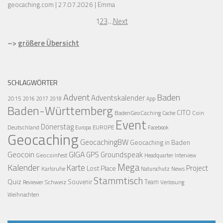
geocaching.com
27.07.2026
Emma
1
2
3
…
Next
–>
größere Übersicht
SCHLAGWÖRTER
Advent
Baden
Adventskalender
2015
2016
2017
2018
App
Baden-Württemberg
CITO
BadenGeoCaching
Coin
Cache
Event
Dönerstag
Deutschland
EUROPE
Europa
Facebook
Geocaching
GeocachingBW
Geocaching in Baden
Geocoin
GIGA
GPS
Groundspeak
Geocoinfest
Headquarter
Interview
Mega
Kalender
Karte
Project
Lost Place
Karlsruhe
News
Naturschutz
Stammtisch
Quiz
Schweiz
Souvenir
Team
Verlosung
Reviewer
Weihnachten