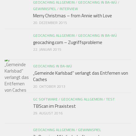
GEOCACHING ALLGEMEIN
/
GEOCACHING IN BA-WÜ
/
GEWINNSPIEL
/
INTERVIEW
Merry Christmas – from Annie with Love
20. DEZEMBER 2015
GEOCACHING ALLGEMEIN
/
GEOCACHING IN BA-WÜ
geocaching.com – Zugriffsprobleme
22. JANUAR 2015
GEOCACHING IN BA-WÜ
„Gemeinde Karlsbad“ verlangt das Entfernen von
Caches
20. OKTOBER 2013
GC SOFTWARE
/
GEOCACHING ALLGEMEIN
/
TEST
TBScan im Praxistest
29. AUGUST 2016
GEOCACHING ALLGEMEIN
/
GEWINNSPIEL