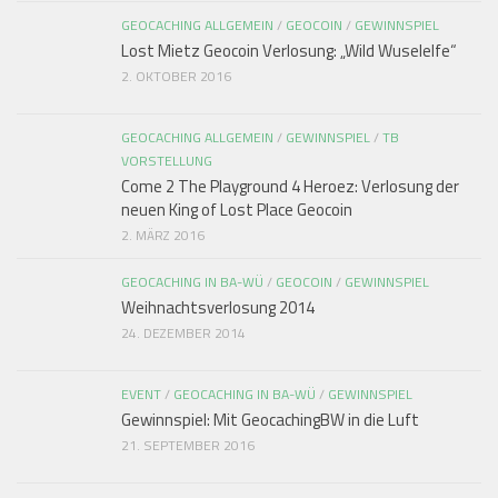
GEOCACHING ALLGEMEIN
/
GEOCOIN
/
GEWINNSPIEL
Lost Mietz Geocoin Verlosung: „Wild Wuselelfe“
2. OKTOBER 2016
GEOCACHING ALLGEMEIN
/
GEWINNSPIEL
/
TB
VORSTELLUNG
Come 2 The Playground 4 Heroez: Verlosung der
neuen King of Lost Place Geocoin
2. MÄRZ 2016
GEOCACHING IN BA-WÜ
/
GEOCOIN
/
GEWINNSPIEL
Weihnachtsverlosung 2014
24. DEZEMBER 2014
EVENT
/
GEOCACHING IN BA-WÜ
/
GEWINNSPIEL
Gewinnspiel: Mit GeocachingBW in die Luft
21. SEPTEMBER 2016