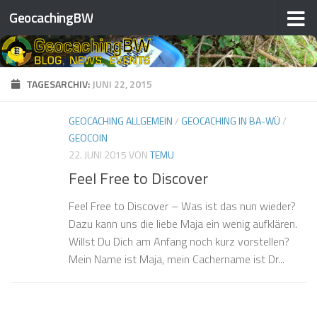
GeocachingBW
Zum Inhalt springen
TAGESARCHIV:
JUNI 22, 2015
GEOCACHING ALLGEMEIN
/
GEOCACHING IN BA-WÜ
/
GEOCOIN
22. JUNI 2015
VON
TEMU
Feel Free to Discover
Feel Free to Discover – Was ist das nun wieder?
Dazu kann uns die liebe Maja ein wenig aufklären.
Willst Du Dich am Anfang noch kurz vorstellen?
Mein Name ist Maja, mein Cachername ist Dr...