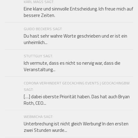
KARL MAGS SAGT:
Eine klare und sinnvolle Entscheidung. Ich freue mich auf
bessere Zeiten.
GUIDO BECKERS SAGT:
Du hast sehr wahre Worte geschrieben und er ist ein
unheimlich...
STUTTGUY SAGT:
Ich vermute, dass es nicht so nervig war, dass die
Veranstaltung...
CORONA VERHINDERT GEOCACHING EVENTS | GEOCACHINGBW
SAGT:
[…] dabei oberste Priorität haben. Das hat auch Bryan
Roth, CEO...
WEBMICHA SAGT:
Unterbrechung ist nicht gleich Werbung! In den ersten
zwei Stunden wurde...