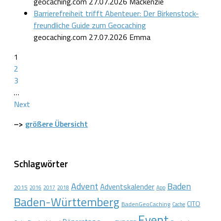
geocaching.com
27.07.2026
Mackenzie
Barrierefreiheit trifft Abenteuer: Der Birkenstock-
freundliche Guide zum Geocaching
geocaching.com
27.07.2026
Emma
1
2
3
…
Next
–>
größere Übersicht
Schlagwörter
Advent
Baden
Adventskalender
2015
2016
2017
2018
App
Baden-Württemberg
CITO
BadenGeoCaching
Cache
Event