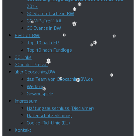
❅
2017
GC Stammtische in BW
❅
GC MiPaTreff KA
❅
GC Events in BW
❅
Best of BW!
❅
Top 10 nach FP
❅
Top 10 nach Fundlogs
❅
❅
GC Links
❅
GC in der Presse
❅
über GeocachingBW
das Team von GeocachingBW.de
Werbung
❅
Gewinnspiele
❅
❅
❅
Impressum
Haftungsausschluss (Disclaimer)
Datenschutzerklärung
Cookie-Richtlinie (EU)
Kontakt