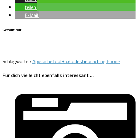
teilen
E-Mail
Gefällt mir:
Schlagwörter:
App
CacheToolBox
Codes
Geocaching
iPhone
Für dich vielleicht ebenfalls interessant …