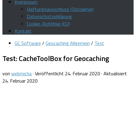
Impressum
Haftungsausschluss (Disclaimer)
Datenschutzerklärung
Cookie-Richtlinie (EU)
Kontakt
GC Software
/
Geocaching Allgemein
/
Test
Test: CacheToolBox for Geocaching
von
webmicha
· Veröffentlicht
24. Februar 2020
· Aktualisiert
24. Februar 2020