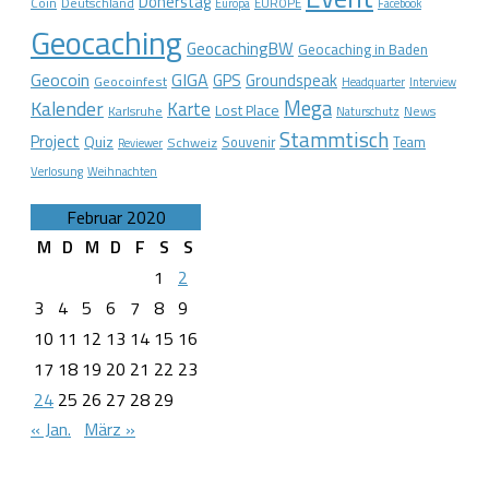
Dönerstag
Coin
Deutschland
EUROPE
Europa
Facebook
Geocaching
GeocachingBW
Geocaching in Baden
Geocoin
GIGA
GPS
Groundspeak
Geocoinfest
Headquarter
Interview
Mega
Kalender
Karte
Lost Place
Karlsruhe
News
Naturschutz
Stammtisch
Project
Quiz
Schweiz
Souvenir
Team
Reviewer
Verlosung
Weihnachten
Februar 2020
M
D
M
D
F
S
S
1
2
3
4
5
6
7
8
9
10
11
12
13
14
15
16
17
18
19
20
21
22
23
24
25
26
27
28
29
« Jan.
März »