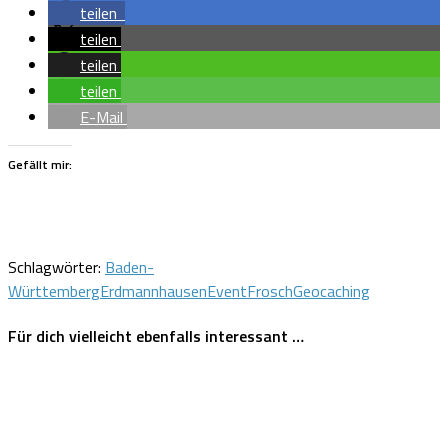
teilen
teilen
teilen
teilen
E-Mail
Gefällt mir:
Schlagwörter:
Baden-
Württemberg
Erdmannhausen
Event
Frosch
Geocaching
Für dich vielleicht ebenfalls interessant …