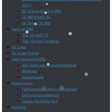
❅
2017
❅
GC Stammtische in BW
❅
GC MiPaTreff KA
❅
GC Events in BW
Best of BW!
Top 10 nach FP
❅
Top 10 nach Fundlogs
❅
❅
GC Links
GC in der Presse
über GeocachingBW
das Team von GeocachingBW.de
Werbung
Gewinnspiele
❅
Impressum
❅
Haftungsausschluss (Disclaimer)
Datenschutzerklärung
Cookie-Richtlinie (EU)
Kontakt