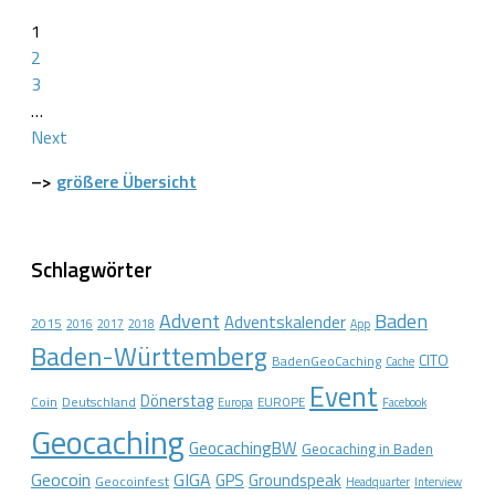
1
2
3
…
Next
–>
größere Übersicht
Schlagwörter
Advent
Baden
Adventskalender
2015
2016
2017
2018
App
Baden-Württemberg
CITO
BadenGeoCaching
Cache
Event
Dönerstag
Coin
Deutschland
EUROPE
Europa
Facebook
Geocaching
GeocachingBW
Geocaching in Baden
Geocoin
GIGA
GPS
Groundspeak
Geocoinfest
Headquarter
Interview