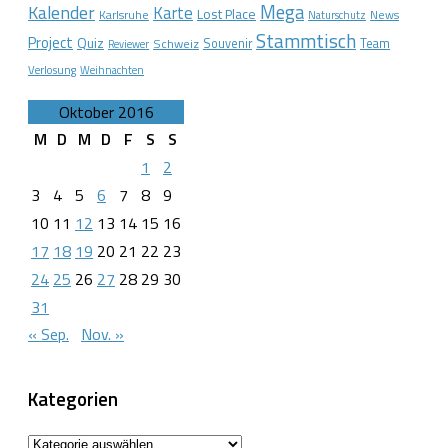
Mega
Kalender
Karte
Lost Place
Karlsruhe
News
Naturschutz
Stammtisch
Project
Quiz
Schweiz
Souvenir
Team
Reviewer
Verlosung
Weihnachten
Oktober 2016
M
D
M
D
F
S
S
1
2
3
4
5
6
7
8
9
10
11
12
13
14
15
16
17
18
19
20
21
22
23
24
25
26
27
28
29
30
31
« Sep.
Nov. »
Kategorien
Kategorien