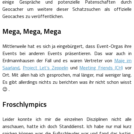
einige Gespräche und potenzielle Patenschaften durch
Geocacher um weitere dieser Schatzsuchen als offizielle
Geocaches zu veröffentlichen.
Mega, Mega, Mega
Mittlerweile hat es sich ja eingebürgert, dass Event-Orgas ihre
Events bei anderen Events präsentieren. Das war auch in
Erdmannhausen der Fall und es waren Vertreter von
Maije im
Saarland
,
Project Let’s Zeppelin
und
Meeting Friends (CH)
vor
Ort. Mit allen hab ich gesprochen, mal länger, mal weniger lang.
Es gibt allerdings nichts zu berichten was ihr nicht schon wisst
😉 .
Froschlympics
Leider konnte ich mir die einzelnen Disziplinen nicht alle
anschauen, hatte ich doch Standdienst. Ich habe nur mal kurz
spicken können was die Fußschleuder war und fand das lustig.