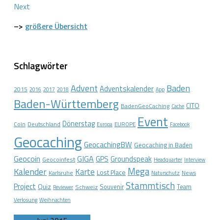
Next
–>
größere Übersicht
Schlagwörter
Advent
Baden
Adventskalender
2015
2016
2017
2018
App
Baden-Württemberg
CITO
BadenGeoCaching
Cache
Event
Dönerstag
Coin
Deutschland
EUROPE
Europa
Facebook
Geocaching
GeocachingBW
Geocaching in Baden
Geocoin
GIGA
GPS
Groundspeak
Geocoinfest
Headquarter
Interview
Mega
Kalender
Karte
Lost Place
Karlsruhe
News
Naturschutz
Stammtisch
Project
Quiz
Schweiz
Souvenir
Team
Reviewer
Verlosung
Weihnachten