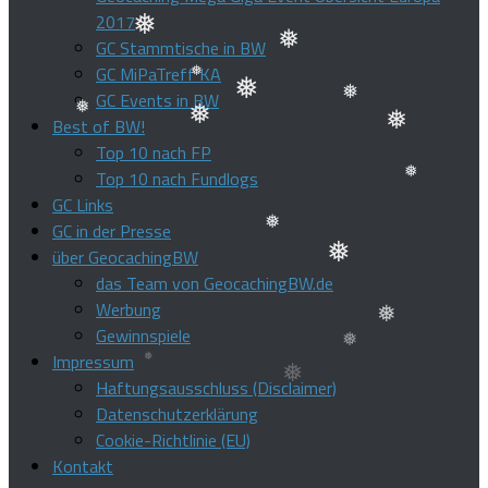
2017
GC Stammtische in BW
GC MiPaTreff KA
❅
❅
GC Events in BW
Best of BW!
❅
❅
❅
❅
Top 10 nach FP
❅
❅
Top 10 nach Fundlogs
GC Links
GC in der Presse
❅
über GeocachingBW
❅
das Team von GeocachingBW.de
❅
Werbung
Gewinnspiele
Impressum
❅
❅
Haftungsausschluss (Disclaimer)
Datenschutzerklärung
Cookie-Richtlinie (EU)
Kontakt