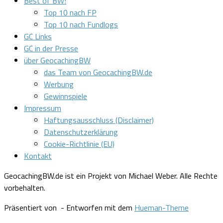
Best of BW!
Top 10 nach FP
Top 10 nach Fundlogs
GC Links
GC in der Presse
über GeocachingBW
das Team von GeocachingBW.de
Werbung
Gewinnspiele
Impressum
Haftungsausschluss (Disclaimer)
Datenschutzerklärung
Cookie-Richtlinie (EU)
Kontakt
GeocachingBW.de ist ein Projekt von Michael Weber. Alle Rechte
vorbehalten.
Präsentiert von
- Entworfen mit dem
Hueman-Theme