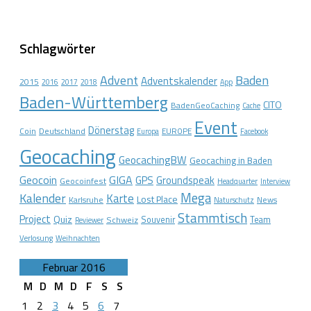
Schlagwörter
Advent
Baden
Adventskalender
2015
2016
2017
2018
App
Baden-Württemberg
CITO
BadenGeoCaching
Cache
Event
Dönerstag
Coin
Deutschland
EUROPE
Europa
Facebook
Geocaching
GeocachingBW
Geocaching in Baden
Geocoin
GIGA
GPS
Groundspeak
Geocoinfest
Headquarter
Interview
Mega
Kalender
Karte
Lost Place
Karlsruhe
News
Naturschutz
Stammtisch
Project
Quiz
Schweiz
Souvenir
Team
Reviewer
Verlosung
Weihnachten
Februar 2016
M
D
M
D
F
S
S
1
2
3
4
5
6
7