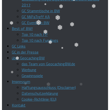
2017
GC Stammtische in BW
❅
❅
GC MiPaTreff KA
❅
❅
❅
GC Events in BW
❅
Best of BW!
❅
❅
Top 10 nach FP
❅
❅
Top 10 nach Fundlogs
❅
❅
GC Links
❅
GC in der Presse
❅
über GeocachingBW
❅
das Team von GeocachingBW.de
❅
Werbung
❅
Gewinnspiele
Impressum
Haftungsausschluss (Disclaimer)
❅
Datenschutzerklärung
Cookie-Richtlinie (EU)
Kontakt