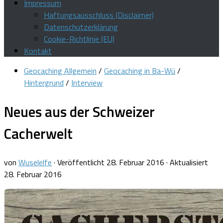
Impressum
Haftungsausschluss (Disclaimer)
Datenschutzerklärung
Cookie-Richtlinie (EU)
Kontakt
Geocaching Allgemein
/
Geocaching in Ba-Wü
/
Hintergrund
/
Interview
Neues aus der Schweizer
Cacherwelt
von
Wuselelfe
· Veröffentlicht
28. Februar 2016
· Aktualisiert
28. Februar 2016