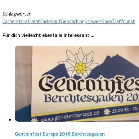
Schlagwörter:
Cacherstore
Event
Fackellauf
Geocaching
Schweiz
Shop
Treffpunkt
Für dich vielleicht ebenfalls interessant …
Geocoinfest Europe 2016 Berchtesgaden