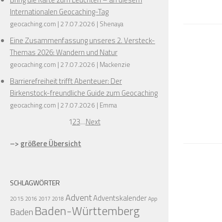
Internationalen Geocaching-Tag
geocaching.com
27.07.2026
Shenaya
Eine Zusammenfassung unseres 2. Versteck-
Themas 2026: Wandern und Natur
geocaching.com
27.07.2026
Mackenzie
Barrierefreiheit trifft Abenteuer: Der
Birkenstock-freundliche Guide zum Geocaching
geocaching.com
27.07.2026
Emma
1
2
3
…
Next
–>
größere Übersicht
SCHLAGWÖRTER
Advent
Adventskalender
2015
2016
2017
2018
App
Baden-Württemberg
Baden