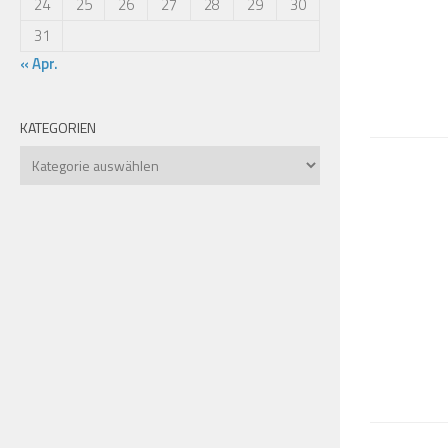
24
25
26
27
28
29
30
31
« Apr.
KATEGORIEN
Kategorien