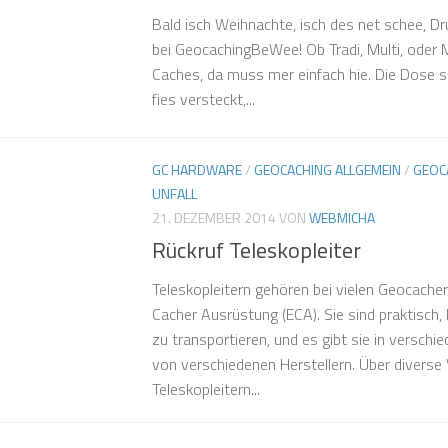
Bald isch Weihnachte, isch des net schee, Dr
bei GeocachingBeWee! Ob Tradi, Multi, oder 
Caches, da muss mer einfach hie. Die Dose s
fies versteckt,...
GC HARDWARE
/
GEOCACHING ALLGEMEIN
/
GEOC
UNFALL
21. DEZEMBER 2014
VON
WEBMICHA
Rückruf Teleskopleiter
Teleskopleitern gehören bei vielen Geocacher
Cacher Ausrüstung (ECA). Sie sind praktisch,
zu transportieren, und es gibt sie in versch
von verschiedenen Herstellern. Über diverse
Teleskopleitern...