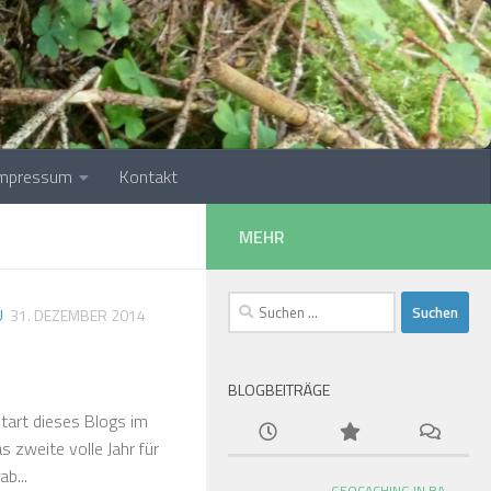
Impressum
Kontakt
MEHR
Suchen
Ü
31. DEZEMBER 2014
nach:
BLOGBEITRÄGE
tart dieses Blogs im
 zweite volle Jahr für
b...
GEOCACHING IN BA-