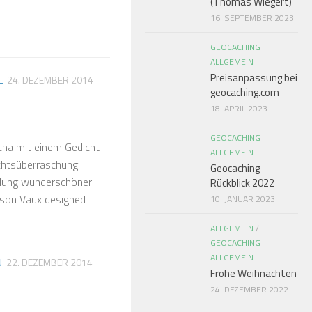
(Thomas Wiegert)
16. SEPTEMBER 2023
GEOCACHING
ALLGEMEIN
Preisanpassung bei
L
24. DEZEMBER 2014
geocaching.com
18. APRIL 2023
GEOCACHING
ha mit einem Gedicht
ALLGEMEIN
achtsüberraschung
Geocaching
endung wunderschöner
Rückblick 2022
gson Vaux designed
10. JANUAR 2023
ALLGEMEIN
/
GEOCACHING
ALLGEMEIN
Ü
22. DEZEMBER 2014
Frohe Weihnachten
24. DEZEMBER 2022