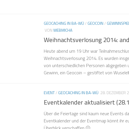
GEOCACHING IN BA-WÜ
/
GEOCOIN
/
GEWINNSPIE
VON
WEBMICHA
Weihnachtsverlosung 2014: and
Heute abend um 19 Uhr war Teilnahmeschlus
Weihnachtsverlosung 2014. Es wurden ins
von unterschiedlichen Personen abgegeben 
Gewinn, ein Geocoin – gestiftet von Wuselelf
EVENT
/
GEOCACHING IN BA-WÜ
28. DEZEMBER 
Eventkalender aktualisiert (28.
Über die Feiertage sind kaum neue Events 
Eventkalender und der Eventmap könnt ihr eu
Überblick verschaffen 🙂