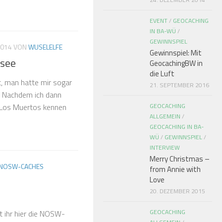
EVENT
/
GEOCACHING
IN BA-WÜ
/
GEWINNSPIEL
2014
VON
WUSELELFE
Gewinnspiel: Mit
see
GeocachingBW in
die Luft
t, man hatte mir sogar
21. SEPTEMBER 2016
t. Nachdem ich dann
 Los Muertos kennen
GEOCACHING
ALLGEMEIN
/
GEOCACHING IN BA-
WÜ
/
GEWINNSPIEL
/
INTERVIEW
Merry Christmas –
NOSW-CACHES
from Annie with
Love
20. DEZEMBER 2015
GEOCACHING
t ihr hier die NOSW-