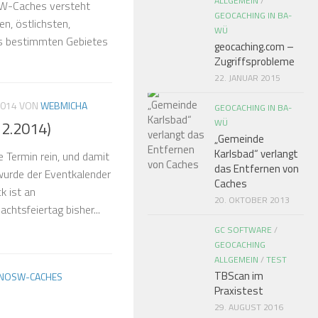
ALLGEMEIN
/
SW-Caches versteht
GEOCACHING IN BA-
n, östlichsten,
WÜ
nes bestimmten Gebietes
geocaching.com –
Zugriffsprobleme
22. JANUAR 2015
2014
VON
WEBMICHA
GEOCACHING IN BA-
WÜ
12.2014)
„Gemeinde
Karlsbad“ verlangt
Termin rein, und damit
das Entfernen von
wurde der Eventkalender
Caches
k ist an
20. OKTOBER 2013
htsfeiertag bisher...
GC SOFTWARE
/
GEOCACHING
ALLGEMEIN
/
TEST
TBScan im
NOSW-CACHES
Praxistest
29. AUGUST 2016