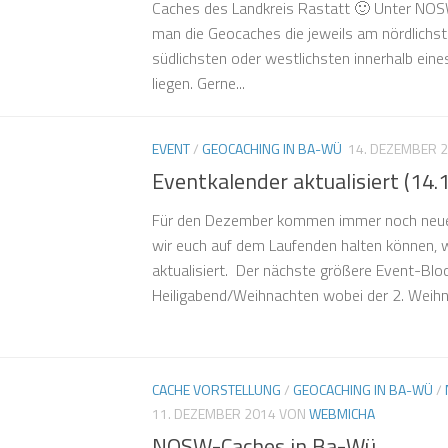
Caches des Landkreis Rastatt 🙂 Unter NO
man die Geocaches die jeweils am nördlichste
südlichsten oder westlichsten innerhalb ei
liegen. Gerne...
EVENT
/
GEOCACHING IN BA-WÜ
14. DEZEMBER 
Eventkalender aktualisiert (14.
Für den Dezember kommen immer noch neue 
wir euch auf dem Laufenden halten können, 
aktualisiert. Der nächste größere Event-Bloc
Heiligabend/Weihnachten wobei der 2. Weihnac
CACHE VORSTELLUNG
/
GEOCACHING IN BA-WÜ
/
11. DEZEMBER 2014
VON
WEBMICHA
NOSW-Caches in Ba-Wü