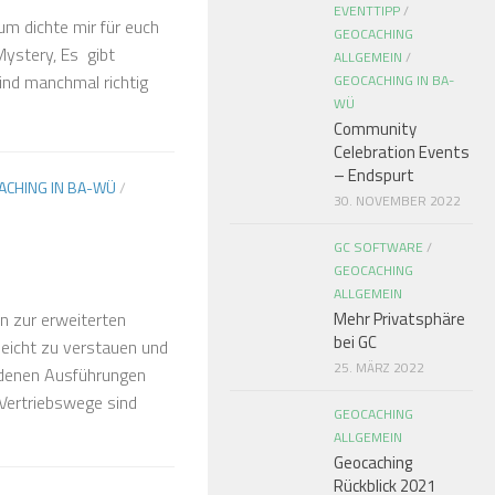
EVENTTIPP
/
um dichte mir für euch
GEOCACHING
Mystery, Es gibt
ALLGEMEIN
/
ind manchmal richtig
GEOCACHING IN BA-
WÜ
Community
Celebration Events
– Endspurt
ACHING IN BA-WÜ
/
30. NOVEMBER 2022
GC SOFTWARE
/
GEOCACHING
ALLGEMEIN
n zur erweiterten
Mehr Privatsphäre
bei GC
 leicht zu verstauen und
25. MÄRZ 2022
iedenen Ausführungen
 Vertriebswege sind
GEOCACHING
ALLGEMEIN
Geocaching
Rückblick 2021