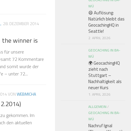
WÜ
😄 Auflösung:
Natürlich bleibt das
L
28. DEZEMBER 2014
GeocachingHQ in
Seattle!
2. APRIL 2026
 the winner is
GEOCACHING IN BA-
s für unsere
WÜ
gesamt 72 Kommentare
🌍 GeocachingHQ
und somit wurde der
zieht nach
e – unter 72...
Stuttgart –
Nachhaltigkeit als
neuer Kurs
2014
VON
WEBMICHA
1. APRIL 2026
12.2014)
ALLGEMEIN
/
GEOCACHING IN BA-
dazu gekommen. Im
WÜ
ch den aktuellen
Nachruf Ignal