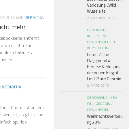
Verlosung: „Wild
Wuselelfe“
BER 2014
VON
WEBMICHA
2. OKTOBER 2016
icht mehr
GEOCACHING
ALLGEMEIN
/
ebookseite entfernt
GEWINNSPIEL
/
TB
s auch nicht mehr
VORSTELLUNG
ook zu teilen. Es
Come 2 The
unsere...
Playground 4
Heroez: Verlosung
der neuen King of
Lost Place Geocoin
2. MÄRZ 2016
N
WEBMICHA
GEOCACHING IN BA-
WÜ
/
GEOCOIN
/
punkt nicht, ist unsere
GEWINNSPIEL
iert ist, es gibt keine
Weihnachtsverlosu
einfach spurlos
ng 2014
24. DEZEMBER 2014