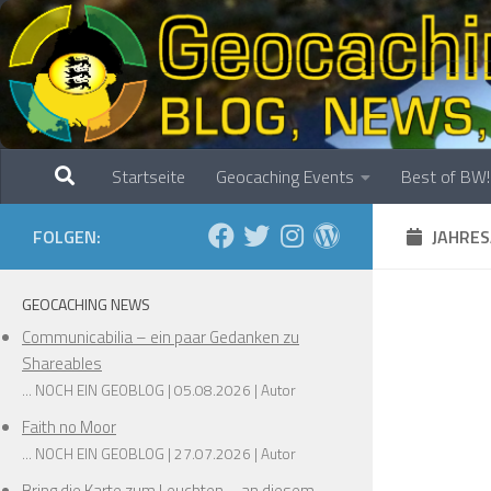
Zum Inhalt springen
Startseite
Geocaching Events
Best of BW!
FOLGEN:
JAHRES
GEOCACHING NEWS
Communicabilia – ein paar Gedanken zu
Shareables
... NOCH EIN GEOBLOG
05.08.2026
Autor
Faith no Moor
... NOCH EIN GEOBLOG
27.07.2026
Autor
Bring die Karte zum Leuchten – an diesem