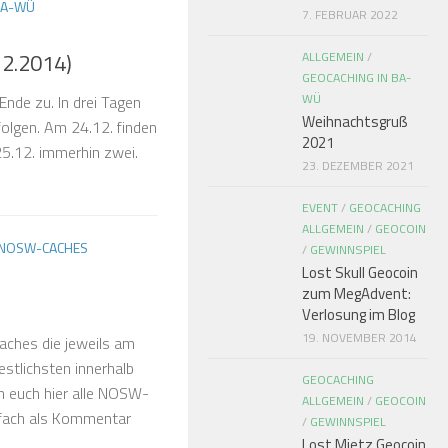
BA-WÜ
7. FEBRUAR 2022
12.2014)
ALLGEMEIN
/
GEOCACHING IN BA-
WÜ
Ende zu. In drei Tagen
Weihnachtsgruß
folgen. Am 24.12. finden
2021
25.12. immerhin zwei.
23. DEZEMBER 2021
EVENT
/
GEOCACHING
ALLGEMEIN
/
GEOCOIN
NOSW-CACHES
/
GEWINNSPIEL
Lost Skull Geocoin
zum MegAdvent:
Verlosung im Blog
19. NOVEMBER 2014
ches die jeweils am
estlichsten innerhalb
GEOCACHING
n euch hier alle NOSW-
ALLGEMEIN
/
GEOCOIN
infach als Kommentar
/
GEWINNSPIEL
Lost Mietz Geocoin