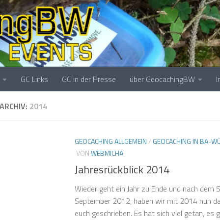
GC Links
GC in der Presse
über GeocachingBW
ARCHIV:
2014
GEOCACHING ALLGEMEIN
/
GEOCACHING IN BA-W
VON
WEBMICHA
Jahresrückblick 2014
Wieder geht ein Jahr zu Ende und nach dem S
September 2012, haben wir mit 2014 nun das
euch geschrieben. Es hat sich viel getan, es ga