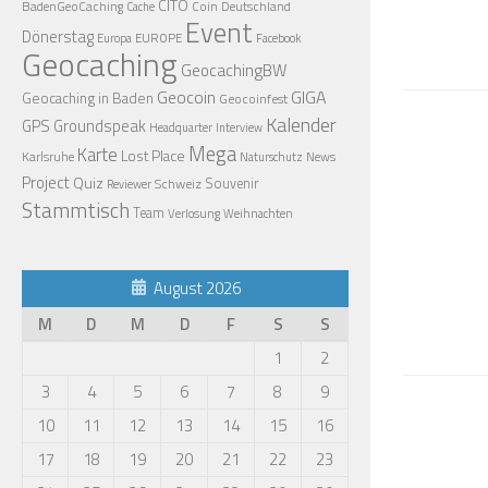
CITO
BadenGeoCaching
Coin
Deutschland
Cache
Event
Dönerstag
EUROPE
Europa
Facebook
Geocaching
GeocachingBW
Geocoin
GIGA
Geocaching in Baden
Geocoinfest
Kalender
GPS
Groundspeak
Headquarter
Interview
Mega
Karte
Lost Place
Karlsruhe
News
Naturschutz
Project
Quiz
Schweiz
Souvenir
Reviewer
Stammtisch
Team
Verlosung
Weihnachten
August 2026
M
D
M
D
F
S
S
1
2
3
4
5
6
7
8
9
10
11
12
13
14
15
16
17
18
19
20
21
22
23