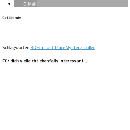
E-Mail
Gefällt mir:
Schlagwörter:
3D
Film
Lost Place
Mystery
Thriller
Für dich vielleicht ebenfalls interessant …