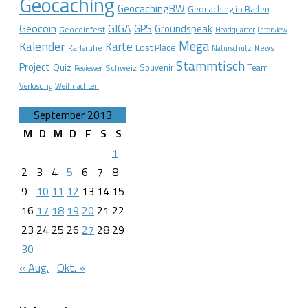
Geocaching
GeocachingBW
Geocaching in Baden
Geocoin
GIGA
GPS
Groundspeak
Geocoinfest
Headquarter
Interview
Mega
Kalender
Karte
Lost Place
Karlsruhe
News
Naturschutz
Stammtisch
Project
Quiz
Schweiz
Souvenir
Team
Reviewer
Verlosung
Weihnachten
September 2013
M
D
M
D
F
S
S
1
2
3
4
5
6
7
8
9
10
11
12
13
14
15
16
17
18
19
20
21
22
23
24
25
26
27
28
29
30
« Aug.
Okt. »