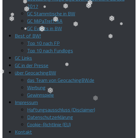
2017
❅
GC Stammtische in BW
❅
❅
❅
GC MiPaTreff KA
❅
❅
❅
GC Events in BW
❅
❅
❅
❅
❅
Best of BW!
❅
Top 10 nach FP
❅
❅
Top 10 nach Fundlogs
❅
GC Links
GC in der Presse
über GeocachingBW
das Team von GeocachingBW.de
❅
Werbung
Gewinnspiele
❅
Impressum
❅
Haftungsausschluss (Disclaimer)
Datenschutzerklärung
Cookie-Richtlinie (EU)
Kontakt