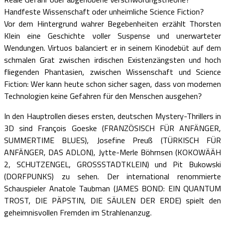
Handfeste Wissenschaft oder unheimliche Science Fiction?
Vor dem Hintergrund wahrer Begebenheiten erzählt Thorsten
Klein eine Geschichte voller Suspense und unerwarteter
Wendungen. Virtuos balanciert er in seinem Kinodebüt auf dem
schmalen Grat zwischen irdischen Existenzängsten und hoch
fliegenden Phantasien, zwischen Wissenschaft und Science
Fiction: Wer kann heute schon sicher sagen, dass von modernen
Technologien keine Gefahren für den Menschen ausgehen?
In den Hauptrollen dieses ersten, deutschen Mystery-Thrillers in
3D sind François Goeske (FRANZÖSISCH FÜR ANFÄNGER,
SUMMERTIME BLUES), Josefine Preuß (TÜRKISCH FÜR
ANFÄNGER, DAS ADLON), Jytte-Merle Böhrnsen (KOKOWÄÄH
2, SCHUTZENGEL, GROSSSTADTKLEIN) und Pit Bukowski
(DORFPUNKS) zu sehen. Der international renommierte
Schauspieler Anatole Taubman (JAMES BOND: EIN QUANTUM
TROST, DIE PÄPSTIN, DIE SÄULEN DER ERDE) spielt den
geheimnisvollen Fremden im Strahlenanzug.