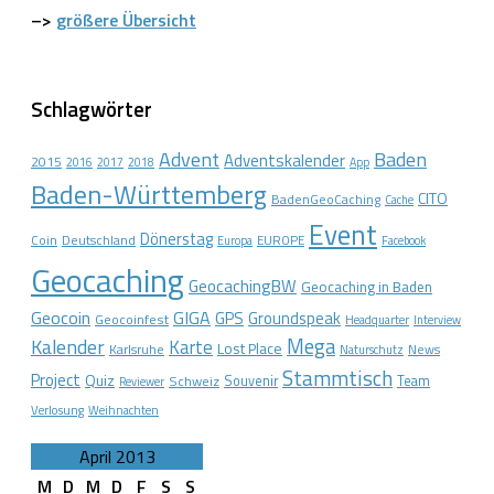
–>
größere Übersicht
Schlagwörter
Advent
Baden
Adventskalender
2015
2016
2017
2018
App
Baden-Württemberg
CITO
BadenGeoCaching
Cache
Event
Dönerstag
Coin
Deutschland
EUROPE
Europa
Facebook
Geocaching
GeocachingBW
Geocaching in Baden
Geocoin
GIGA
GPS
Groundspeak
Geocoinfest
Headquarter
Interview
Mega
Kalender
Karte
Lost Place
Karlsruhe
News
Naturschutz
Stammtisch
Project
Quiz
Schweiz
Souvenir
Team
Reviewer
Verlosung
Weihnachten
April 2013
M
D
M
D
F
S
S