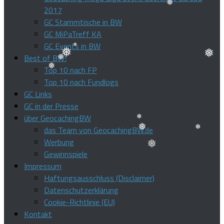
❅
2017
GC Stammtische in BW
❅
GC MiPaTreff KA
GC Events in BW
Best of BW!
❅
❅
Top 10 nach FP
❅
Top 10 nach Fundlogs
❅
❅
GC Links
GC in der Presse
über GeocachingBW
das Team von GeocachingBW.de
❅
Werbung
❅
❅
Gewinnspiele
❅
Impressum
Haftungsausschluss (Disclaimer)
Datenschutzerklärung
Cookie-Richtlinie (EU)
Kontakt