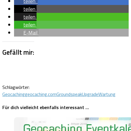
teilen
teilen
teilen
teilen
E-Mail
Gefällt mir:
Schlagwörter:
Geocaching
geocaching.com
Groundspeak
Upgrade
Wartung
Für dich vielleicht ebenfalls interessant …