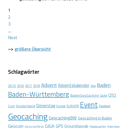
1
2
3
…
Next
–>
größere Übersicht
Schlagwörter
Advent
Baden
Adventskalender
2015
2016
2017
2018
App
Baden-Württemberg
CITO
BadenGeoCaching
Cache
Event
Dönerstag
Coin
Deutschland
EUROPE
Europa
Facebook
Geocaching
GeocachingBW
Geocaching in Baden
Geocoin
GIGA
GPS
Groundspeak
Geocoinfest
Headquarter
Interview