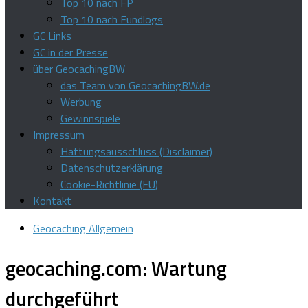
Top 10 nach FP
Top 10 nach Fundlogs
GC Links
GC in der Presse
über GeocachingBW
das Team von GeocachingBW.de
Werbung
Gewinnspiele
Impressum
Haftungsausschluss (Disclaimer)
Datenschutzerklärung
Cookie-Richtlinie (EU)
Kontakt
Geocaching Allgemein
geocaching.com: Wartung
durchgeführt