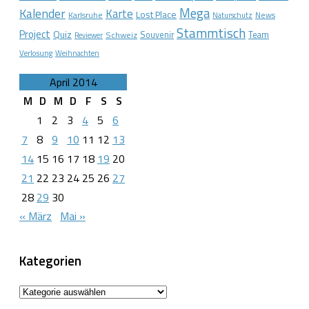
Mega
Kalender
Karte
Lost Place
Karlsruhe
News
Naturschutz
Stammtisch
Project
Quiz
Schweiz
Souvenir
Team
Reviewer
Verlosung
Weihnachten
April 2014
M
D
M
D
F
S
S
1
2
3
4
5
6
7
8
9
10
11
12
13
14
15
16
17
18
19
20
21
22
23
24
25
26
27
28
29
30
« März
Mai »
Kategorien
Kategorien