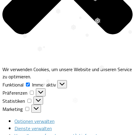
❅
❅
❅
❅
❅
❅
❅
❅
❅
❅
Wir verwenden Cookies, um unsere Website und unseren Service
zu optimieren.
Funktional
Funktional
Immer aktiv
❅
Präferenzen
Präferenzen
❅
❅
Statistiken
Statistiken
Marketing
Marketing
Optionen verwalten
Dienste verwalten