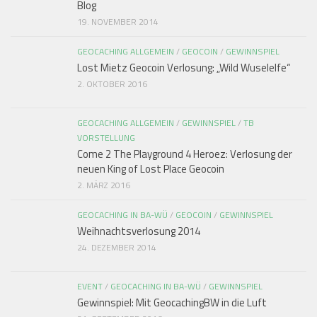
Blog
19. NOVEMBER 2014
GEOCACHING ALLGEMEIN
/
GEOCOIN
/
GEWINNSPIEL
Lost Mietz Geocoin Verlosung: „Wild Wuselelfe“
2. OKTOBER 2016
GEOCACHING ALLGEMEIN
/
GEWINNSPIEL
/
TB
VORSTELLUNG
Come 2 The Playground 4 Heroez: Verlosung der
neuen King of Lost Place Geocoin
2. MÄRZ 2016
GEOCACHING IN BA-WÜ
/
GEOCOIN
/
GEWINNSPIEL
Weihnachtsverlosung 2014
24. DEZEMBER 2014
EVENT
/
GEOCACHING IN BA-WÜ
/
GEWINNSPIEL
Gewinnspiel: Mit GeocachingBW in die Luft