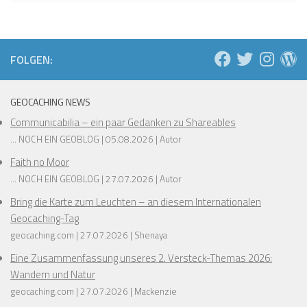
❅
❅
❅
FOLGEN:
❅
❅
GEOCACHING NEWS
❅
❅
Communicabilia – ein paar Gedanken zu Shareables
❅
❅
❅
... NOCH EIN GEOBLOG
05.08.2026
Autor
❅
Faith no Moor
❅
... NOCH EIN GEOBLOG
27.07.2026
Autor
Bring die Karte zum Leuchten – an diesem Internationalen
Geocaching-Tag
geocaching.com
27.07.2026
Shenaya
Eine Zusammenfassung unseres 2. Versteck-Themas 2026:
Wandern und Natur
geocaching.com
27.07.2026
Mackenzie