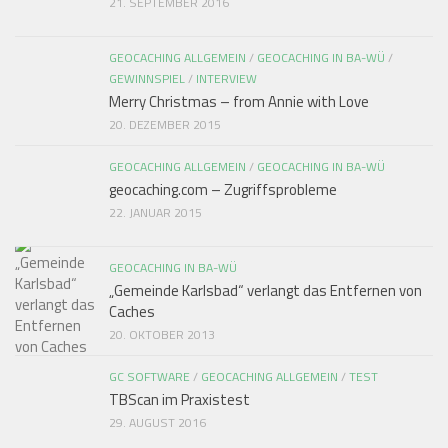
21. SEPTEMBER 2016
GEOCACHING ALLGEMEIN
/
GEOCACHING IN BA-WÜ
/
GEWINNSPIEL
/
INTERVIEW
Merry Christmas – from Annie with Love
20. DEZEMBER 2015
GEOCACHING ALLGEMEIN
/
GEOCACHING IN BA-WÜ
geocaching.com – Zugriffsprobleme
22. JANUAR 2015
GEOCACHING IN BA-WÜ
„Gemeinde Karlsbad“ verlangt das Entfernen von
Caches
20. OKTOBER 2013
GC SOFTWARE
/
GEOCACHING ALLGEMEIN
/
TEST
TBScan im Praxistest
29. AUGUST 2016