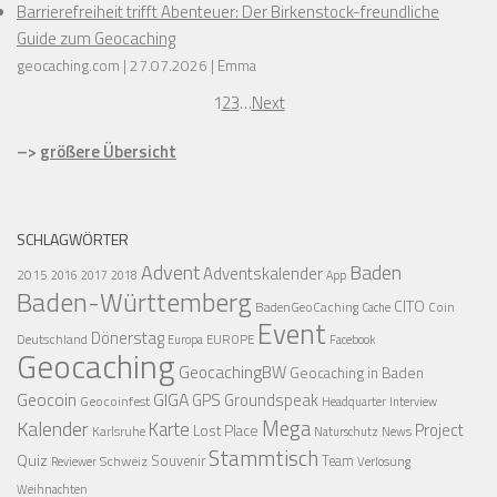
Barrierefreiheit trifft Abenteuer: Der Birkenstock-freundliche
Guide zum Geocaching
geocaching.com
27.07.2026
Emma
1
2
3
…
Next
–>
größere Übersicht
SCHLAGWÖRTER
Advent
Baden
Adventskalender
2015
2016
2017
2018
App
Baden-Württemberg
CITO
BadenGeoCaching
Coin
Cache
Event
Dönerstag
Deutschland
EUROPE
Europa
Facebook
Geocaching
GeocachingBW
Geocaching in Baden
Geocoin
GIGA
GPS
Groundspeak
Geocoinfest
Headquarter
Interview
Mega
Kalender
Karte
Project
Lost Place
Karlsruhe
News
Naturschutz
Stammtisch
Quiz
Schweiz
Souvenir
Team
Verlosung
Reviewer
Weihnachten