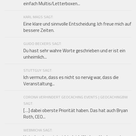
einfach Multis/Letterboxen...
KARL MAGS SAGT:
Eine klare und sinnvolle Entscheidung. Ich freue mich auf
bessere Zeiten.
GUIDO BECKERS SAGT:
Du hast sehr wahre Worte geschrieben und er ist ein
unheimlich...
STUTTGUY SAGT:
Ich vermute, dass es nicht so nervig war, dass die
Veranstaltung...
CORONA VERHINDERT GEOCACHING EVENTS | GEOCACHINGBW
SAGT:
[…] dabei oberste Priorität haben. Das hat auch Bryan
Roth, CEO...
WEBMICHA SAGT: