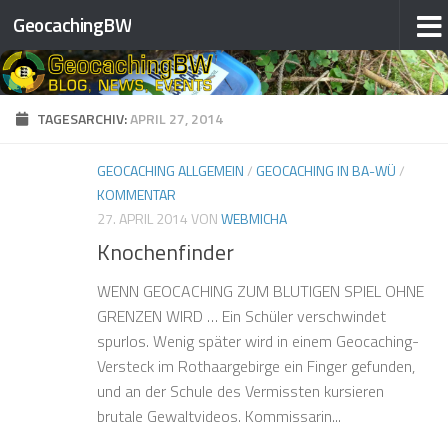
❅
GeocachingBW
❅
Zum Inhalt springen
❅
❅
❅
❅
TAGESARCHIV:
APRIL 27, 2014
❅
❅
❅
GEOCACHING ALLGEMEIN
/
GEOCACHING IN BA-WÜ
/
KOMMENTAR
27. APRIL 2014
VON
WEBMICHA
❅
❅
Knochenfinder
❅
❅
WENN GEOCACHING ZUM BLUTIGEN SPIEL OHNE
GRENZEN WIRD … Ein Schüler verschwindet
spurlos. Wenig später wird in einem Geocaching-
Versteck im Rothaargebirge ein Finger gefunden,
und an der Schule des Vermissten kursieren
brutale Gewaltvideos. Kommissarin...
❅
❅