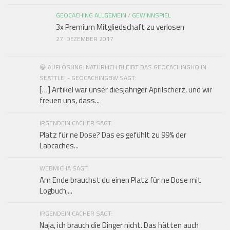
GEOCACHING ALLGEMEIN
/
GEWINNSPIEL
3x Premium Mitgliedschaft zu verlosen
27. DEZEMBER 2017
😄 AUFLÖSUNG: NATÜRLICH BLEIBT DAS GEOCACHINGHQ IN
SEATTLE! - GEOCACHINGBW SAGT:
[…] Artikel war unser diesjähriger Aprilscherz, und wir
freuen uns, dass...
IRGENDEIN CACHER SAGT:
Platz für ne Dose? Das es gefühlt zu 99% der
Labcaches...
WEBMICHA SAGT:
Am Ende brauchst du einen Platz für ne Dose mit
Logbuch,...
IRGENDEIN CACHER SAGT:
Naja, ich brauch die Dinger nicht. Das hätten auch