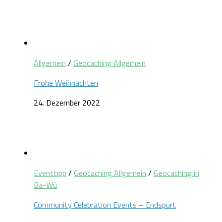
Allgemein
/
Geocaching Allgemein
Frohe Weihnachten
24. Dezember 2022
Eventtipp
/
Geocaching Allgemein
/
Geocaching in
Ba-Wü
Community Celebration Events – Endspurt