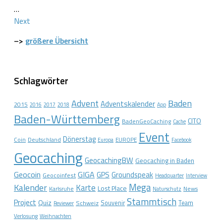
…
Next
–>
größere Übersicht
Schlagwörter
Advent
Baden
Adventskalender
2015
2016
2017
2018
App
Baden-Württemberg
CITO
BadenGeoCaching
Cache
Event
Dönerstag
Coin
Deutschland
EUROPE
Europa
Facebook
Geocaching
GeocachingBW
Geocaching in Baden
Geocoin
GIGA
GPS
Groundspeak
Geocoinfest
Headquarter
Interview
Mega
Kalender
Karte
Lost Place
Karlsruhe
News
Naturschutz
Stammtisch
Project
Quiz
Schweiz
Souvenir
Team
Reviewer
Verlosung
Weihnachten