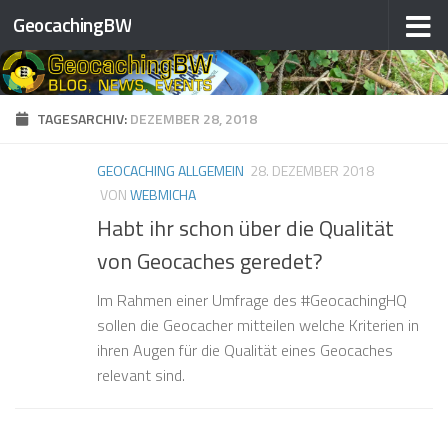
GeocachingBW
Zum Inhalt springen
TAGESARCHIV:
DEZEMBER 28, 2018
GEOCACHING ALLGEMEIN
28. DEZEMBER 2018
VON
WEBMICHA
Habt ihr schon über die Qualität
von Geocaches geredet?
Im Rahmen einer Umfrage des #GeocachingHQ
sollen die Geocacher mitteilen welche Kriterien in
ihren Augen für die Qualität eines Geocaches
relevant sind.