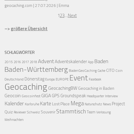
geocaching.com
27.07.2026
Emma
1
2
3
…
Next
–>
größere Übersicht
SCHLAGWÖRTER
Advent
Baden
Adventskalender
2015
2016
2017
2018
App
Baden-Württemberg
CITO
BadenGeoCaching
Coin
Cache
Event
Dönerstag
Deutschland
EUROPE
Europa
Facebook
Geocaching
GeocachingBW
Geocaching in Baden
Geocoin
GIGA
GPS
Groundspeak
Geocoinfest
Headquarter
Interview
Mega
Kalender
Karte
Project
Lost Place
Karlsruhe
News
Naturschutz
Stammtisch
Quiz
Schweiz
Souvenir
Team
Verlosung
Reviewer
Weihnachten