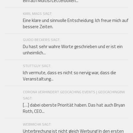
einfach Multis/Letterboxen...
KARL MAGS SAGT:
Eine klare und sinnvolle Entscheidung. Ich freue mich auf
bessere Zeiten.
GUIDO BECKERS SAGT:
Du hast sehr wahre Worte geschrieben und er ist ein
unheimlich...
STUTTGUY SAGT:
Ich vermute, dass es nicht so nervig war, dass die
Veranstaltung...
CORONA VERHINDERT GEOCACHING EVENTS | GEOCACHINGBW
SAGT:
[…] dabei oberste Priorität haben. Das hat auch Bryan
Roth, CEO...
WEBMICHA SAGT:
Unterbrechung ist nicht gleich Werbung! In den ersten