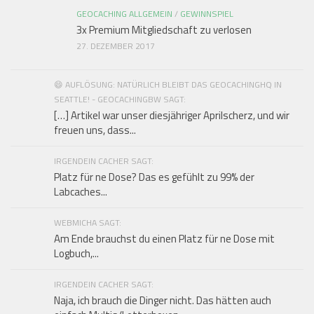
GEOCACHING ALLGEMEIN
/
GEWINNSPIEL
3x Premium Mitgliedschaft zu verlosen
27. DEZEMBER 2017
😄 AUFLÖSUNG: NATÜRLICH BLEIBT DAS GEOCACHINGHQ IN
SEATTLE! - GEOCACHINGBW SAGT:
[…] Artikel war unser diesjähriger Aprilscherz, und wir
freuen uns, dass...
IRGENDEIN CACHER SAGT:
Platz für ne Dose? Das es gefühlt zu 99% der
Labcaches...
WEBMICHA SAGT:
Am Ende brauchst du einen Platz für ne Dose mit
Logbuch,...
IRGENDEIN CACHER SAGT:
Naja, ich brauch die Dinger nicht. Das hätten auch