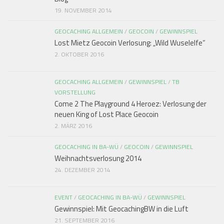
19. NOVEMBER 2014
GEOCACHING ALLGEMEIN
/
GEOCOIN
/
GEWINNSPIEL
Lost Mietz Geocoin Verlosung: „Wild Wuselelfe“
2. OKTOBER 2016
GEOCACHING ALLGEMEIN
/
GEWINNSPIEL
/
TB
VORSTELLUNG
Come 2 The Playground 4 Heroez: Verlosung der
neuen King of Lost Place Geocoin
2. MÄRZ 2016
GEOCACHING IN BA-WÜ
/
GEOCOIN
/
GEWINNSPIEL
Weihnachtsverlosung 2014
24. DEZEMBER 2014
EVENT
/
GEOCACHING IN BA-WÜ
/
GEWINNSPIEL
Gewinnspiel: Mit GeocachingBW in die Luft
21. SEPTEMBER 2016