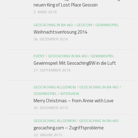
neuen King of Lost Place Geocoin
2. MÄRZ 2016
GEOCACHING IN BA-WÜ
/
GEOCOIN
/
GEWINNSPIEL
Weihnachtsverlosung 2014
24. DEZEMBER 2014
EVENT
/
GEOCACHING IN BA-WÜ
/
GEWINNSPIEL
Gewinnspiel: Mit GeocachingBW in die Luft
21. SEPTEMBER 2016
GEOCACHING ALLGEMEIN
/
GEOCACHING IN BA-WÜ
/
GEWINNSPIEL
/
INTERVIEW
Merry Christmas – from Annie with Love
20. DEZEMBER 2015
GEOCACHING ALLGEMEIN
/
GEOCACHING IN BA-WÜ
geocaching.com – Zugriffsprobleme
22. JANUAR 2015