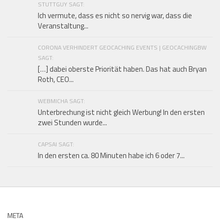
STUTTGUY SAGT:
Ich vermute, dass es nicht so nervig war, dass die
Veranstaltung...
CORONA VERHINDERT GEOCACHING EVENTS | GEOCACHINGBW
SAGT:
[…] dabei oberste Priorität haben. Das hat auch Bryan
Roth, CEO...
WEBMICHA SAGT:
Unterbrechung ist nicht gleich Werbung! In den ersten
zwei Stunden wurde...
CAPSAI SAGT:
In den ersten ca. 80 Minuten habe ich 6 oder 7...
META