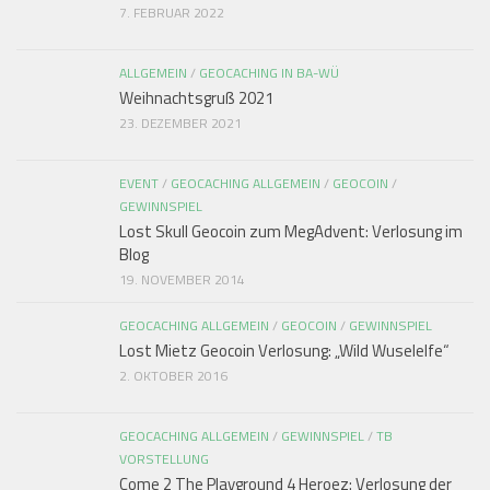
7. FEBRUAR 2022
ALLGEMEIN
/
GEOCACHING IN BA-WÜ
Weihnachtsgruß 2021
23. DEZEMBER 2021
EVENT
/
GEOCACHING ALLGEMEIN
/
GEOCOIN
/
GEWINNSPIEL
Lost Skull Geocoin zum MegAdvent: Verlosung im
Blog
19. NOVEMBER 2014
GEOCACHING ALLGEMEIN
/
GEOCOIN
/
GEWINNSPIEL
Lost Mietz Geocoin Verlosung: „Wild Wuselelfe“
2. OKTOBER 2016
GEOCACHING ALLGEMEIN
/
GEWINNSPIEL
/
TB
VORSTELLUNG
Come 2 The Playground 4 Heroez: Verlosung der