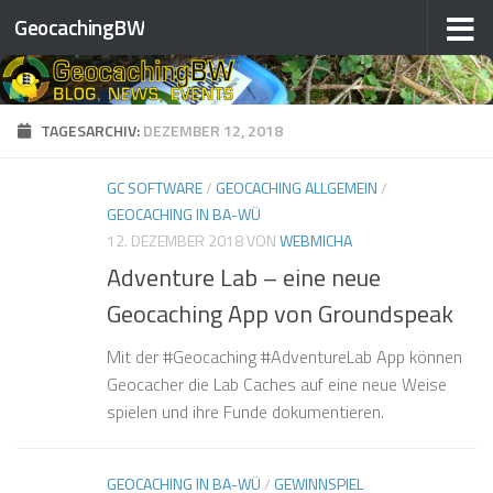
GeocachingBW
Zum Inhalt springen
TAGESARCHIV:
DEZEMBER 12, 2018
GC SOFTWARE
/
GEOCACHING ALLGEMEIN
/
GEOCACHING IN BA-WÜ
12. DEZEMBER 2018
VON
WEBMICHA
Adventure Lab – eine neue
Geocaching App von Groundspeak
Mit der #Geocaching #AdventureLab App können
Geocacher die Lab Caches auf eine neue Weise
spielen und ihre Funde dokumentieren.
GEOCACHING IN BA-WÜ
/
GEWINNSPIEL