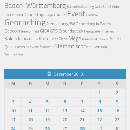
Baden-Württemberg
CITO
BadenGeoCaching
Coin
Cache
Event
Dönerstag
Deutschland
EUROPE
Europa
Facebook
Geocaching
GeocachingBW
Geocaching in Baden
Geocoin
GIGA
GPS
Groundspeak
Geocoinfest
Headquarter
Interview
Mega
Kalender
Karte
Project
Lost Place
Karlsruhe
News
Naturschutz
Stammtisch
Quiz
Schweiz
Souvenir
Team
Verlosung
Reviewer
Weihnachten
Dezember 2018
M
D
M
D
F
S
S
1
2
3
4
5
6
7
8
9
10
11
12
13
14
15
16
17
18
19
20
21
22
23
24
25
26
27
28
29
30