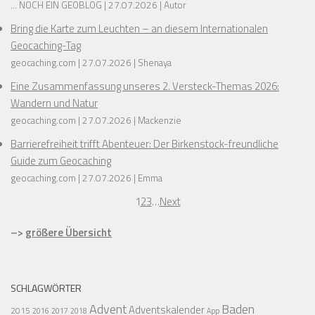
... NOCH EIN GEOBLOG
27.07.2026
Autor
Bring die Karte zum Leuchten – an diesem Internationalen
Geocaching-Tag
geocaching.com
27.07.2026
Shenaya
Eine Zusammenfassung unseres 2. Versteck-Themas 2026:
Wandern und Natur
geocaching.com
27.07.2026
Mackenzie
Barrierefreiheit trifft Abenteuer: Der Birkenstock-freundliche
Guide zum Geocaching
geocaching.com
27.07.2026
Emma
1
2
3
…
Next
–>
größere Übersicht
SCHLAGWÖRTER
Advent
Baden
Adventskalender
2015
2016
2017
2018
App