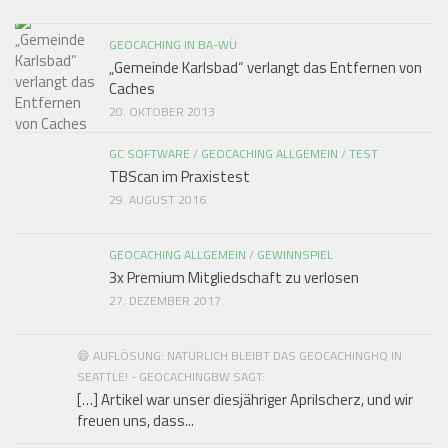
GEOCACHING IN BA-WÜ
„Gemeinde Karlsbad“ verlangt das Entfernen von
Caches
20. OKTOBER 2013
GC SOFTWARE
/
GEOCACHING ALLGEMEIN
/
TEST
TBScan im Praxistest
29. AUGUST 2016
GEOCACHING ALLGEMEIN
/
GEWINNSPIEL
3x Premium Mitgliedschaft zu verlosen
27. DEZEMBER 2017
😄 AUFLÖSUNG: NATÜRLICH BLEIBT DAS GEOCACHINGHQ IN
SEATTLE! - GEOCACHINGBW SAGT:
[…] Artikel war unser diesjähriger Aprilscherz, und wir
freuen uns, dass...