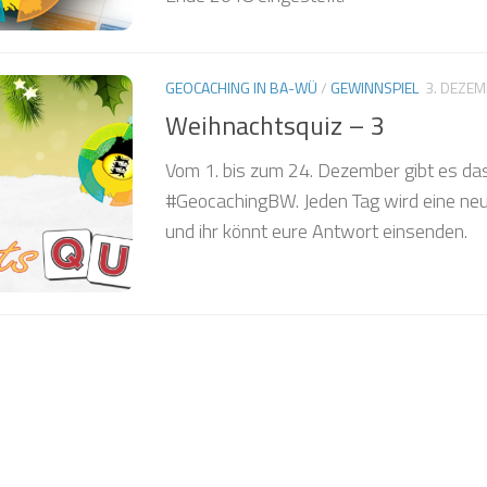
❅
GEOCACHING IN BA-WÜ
/
GEWINNSPIEL
3. DEZE
Weihnachtsquiz – 3
Vom 1. bis zum 24. Dezember gibt es da
#GeocachingBW. Jeden Tag wird eine neu
❅
❅
und ihr könnt eure Antwort einsenden.
❅
❅
❅
❅
❅