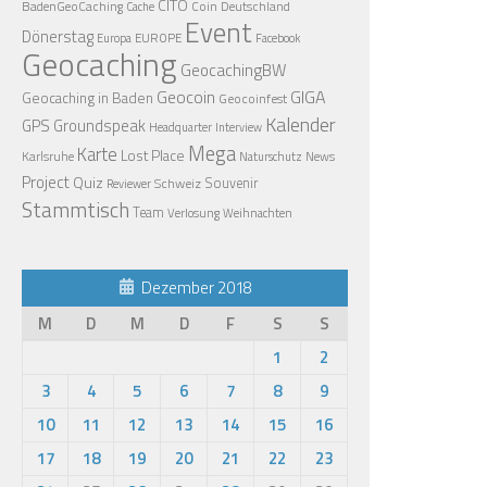
CITO
BadenGeoCaching
Coin
Deutschland
Cache
Event
Dönerstag
EUROPE
Europa
Facebook
Geocaching
GeocachingBW
Geocoin
GIGA
Geocaching in Baden
Geocoinfest
Kalender
GPS
Groundspeak
Headquarter
Interview
Mega
Karte
Lost Place
Karlsruhe
News
Naturschutz
Project
Quiz
Schweiz
Souvenir
Reviewer
Stammtisch
Team
Verlosung
Weihnachten
Dezember 2018
M
D
M
D
F
S
S
1
2
3
4
5
6
7
8
9
10
11
12
13
14
15
16
17
18
19
20
21
22
23