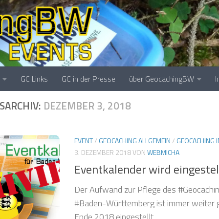
❅
❅
GC Links
GC in der Presse
über GeocachingBW
SARCHIV:
DEZEMBER 3, 2018
EVENT
/
GEOCACHING ALLGEMEIN
/
GEOCACHING 
3. DEZEMBER 2018
VON
WEBMICHA
Eventkalender wird eingestel
Der Aufwand zur Pflege des #Geocachin
#Baden-Württemberg ist immer weiter g
Ende 2018 eingestellt.