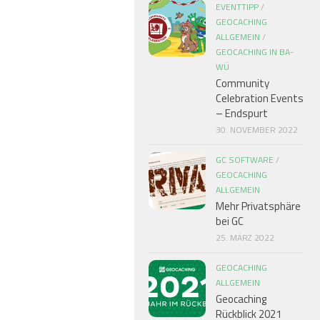
EVENTTIPP
/
GEOCACHING
ALLGEMEIN
/
GEOCACHING IN BA-
WÜ
Community
Celebration Events
– Endspurt
30. NOVEMBER 2022
GC SOFTWARE
/
GEOCACHING
ALLGEMEIN
Mehr Privatsphäre
bei GC
25. MÄRZ 2022
GEOCACHING
ALLGEMEIN
Geocaching
Rückblick 2021