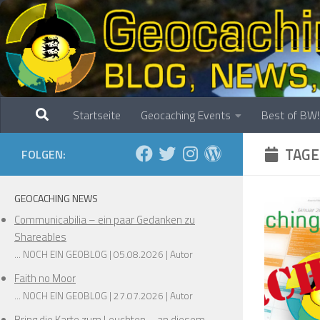
Zum Inhalt springen
❅
❅
Startseite
Geocaching Events
Best of BW!
TAGE
FOLGEN:
GEOCACHING NEWS
Communicabilia – ein paar Gedanken zu
❅
❅
Shareables
❅
... NOCH EIN GEOBLOG
05.08.2026
Autor
Faith no Moor
... NOCH EIN GEOBLOG
27.07.2026
Autor
Bring die Karte zum Leuchten – an diesem