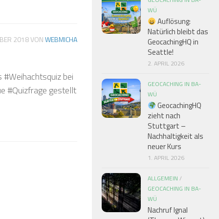
❅
WÜ
Auflösung:
Natürlich bleibt das
MBER 2018
VON
WEBMICHA
GeocachingHQ in
Seattle!
❅
2. APRIL 2026
s #Weihachtsquiz bei
GEOCACHING IN BA-
e #Quizfrage gestellt
❅
WÜ
GeocachingHQ
zieht nach
❅
❅
Stuttgart –
Nachhaltigkeit als
❅
neuer Kurs
1. APRIL 2026
❅
❅
ALLGEMEIN
/
GEOCACHING IN BA-
WÜ
Nachruf Ignal