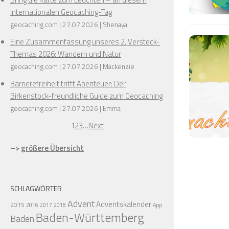
Internationalen Geocaching-Tag
geocaching.com
27.07.2026
Shenaya
Eine Zusammenfassung unseres 2. Versteck-
❅
❅
Themas 2026: Wandern und Natur
geocaching.com
27.07.2026
Mackenzie
❅
Barrierefreiheit trifft Abenteuer: Der
Birkenstock-freundliche Guide zum Geocaching
geocaching.com
27.07.2026
Emma
1
2
3
…
Next
–>
größere Übersicht
SCHLAGWÖRTER
Advent
Adventskalender
2015
2016
2017
2018
App
Baden-Württemberg
Baden