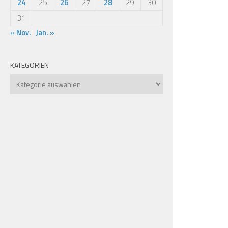
24
25
26
27
28
29
30
31
« Nov.
Jan. »
KATEGORIEN
Kategorien