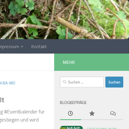
❅
Impressum
Kontakt
MEHR
Suchen
IN BA-WÜ
❅
nach:
lt
BLOGBEITRÄGE
g #Eventkalender für
❅
estiegen und wird
GEOCACHING IN BA-