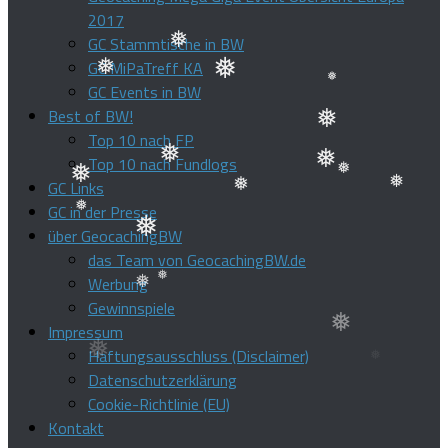
2017
GC Stammtische in BW
GC MiPaTreff KA
❅
GC Events in BW
❅
Best of BW!
❅
❅
Top 10 nach FP
Top 10 nach Fundlogs
❅
GC Links
❅
❅
❅
❅
GC in der Presse
❅
über GeocachingBW
❅
❅
das Team von GeocachingBW.de
❅
Werbung
Gewinnspiele
❅
Impressum
❅
Haftungsausschluss (Disclaimer)
Datenschutzerklärung
Cookie-Richtlinie (EU)
Kontakt