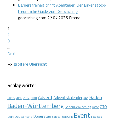
Barrierefreiheit trifft Abenteuer: Der Birkenstock-
freundliche Guide zum Geocaching
geocaching.com
27.07.2026
Emma
1
2
3
…
Next
–>
größere Übersicht
Schlagwörter
Advent
Baden
Adventskalender
2015
2016
2017
2018
App
Baden-Württemberg
CITO
BadenGeoCaching
Cache
Event
Dönerstag
Coin
Deutschland
EUROPE
Europa
Facebook