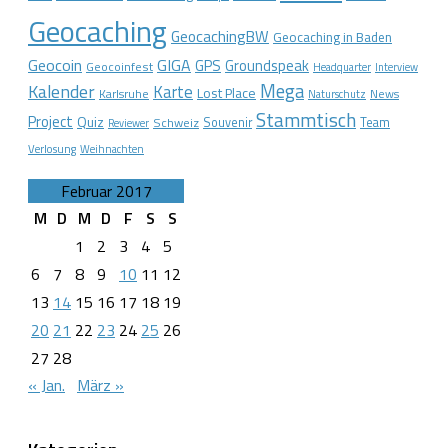
Geocaching
GeocachingBW
Geocaching in Baden
Geocoin
GIGA
GPS
Groundspeak
Geocoinfest
Headquarter
Interview
Mega
Kalender
Karte
Lost Place
Karlsruhe
News
Naturschutz
Stammtisch
Project
Quiz
Schweiz
Souvenir
Team
Reviewer
Verlosung
Weihnachten
Februar 2017
M
D
M
D
F
S
S
1
2
3
4
5
6
7
8
9
10
11
12
13
14
15
16
17
18
19
20
21
22
23
24
25
26
27
28
« Jan.
März »