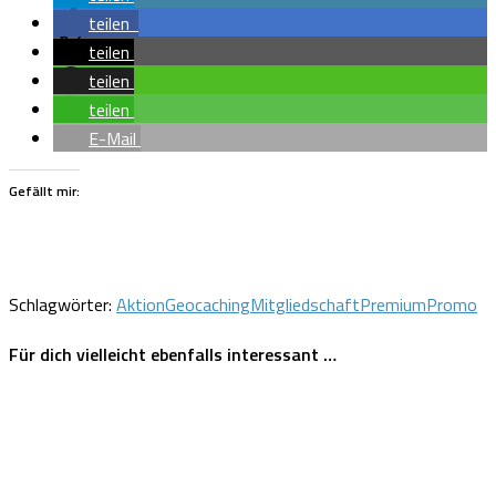
teilen
teilen
teilen
teilen
E-Mail
Gefällt mir:
Schlagwörter:
Aktion
Geocaching
Mitgliedschaft
Premium
Promo
Für dich vielleicht ebenfalls interessant …