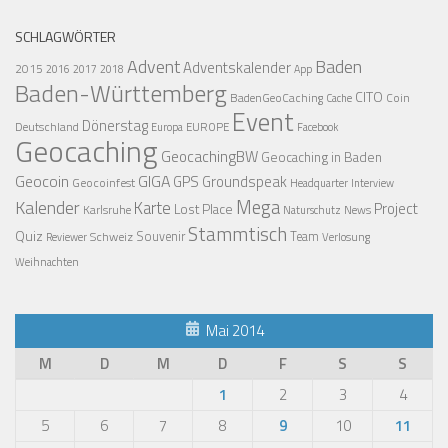
SCHLAGWÖRTER
Advent
Baden
Adventskalender
2015
2016
2017
2018
App
Baden-Württemberg
CITO
BadenGeoCaching
Coin
Cache
Event
Dönerstag
Deutschland
EUROPE
Europa
Facebook
Geocaching
GeocachingBW
Geocaching in Baden
Geocoin
GIGA
GPS
Groundspeak
Geocoinfest
Headquarter
Interview
Mega
Kalender
Karte
Project
Lost Place
Karlsruhe
News
Naturschutz
Stammtisch
Quiz
Schweiz
Souvenir
Team
Verlosung
Reviewer
Weihnachten
Mai 2014
M
D
M
D
F
S
S
1
2
3
4
5
6
7
8
9
10
11