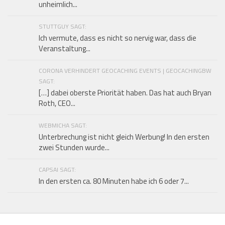
unheimlich...
STUTTGUY SAGT:
Ich vermute, dass es nicht so nervig war, dass die
Veranstaltung...
CORONA VERHINDERT GEOCACHING EVENTS | GEOCACHINGBW
SAGT:
[…] dabei oberste Priorität haben. Das hat auch Bryan
Roth, CEO...
WEBMICHA SAGT:
Unterbrechung ist nicht gleich Werbung! In den ersten
zwei Stunden wurde...
CAPSAI SAGT:
In den ersten ca. 80 Minuten habe ich 6 oder 7...