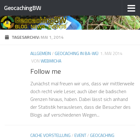
GeocachingBW
Zum Inhalt springen
❅
❅
❅
❅
TAGESARCHIV:
MAI 1, 2014
❅
ALLGEMEIN
/
GEOCACHING IN BA-WÜ
1. MAI 2014
VON
WEBMICHA
Follow me
❅
❅
❅
Zunächst mal freuen wir uns, dass wir mittlerweile
❅
doch recht viele Leser, auch über die badischen
❅
Grenzen hinaus, haben. Dabei lässt sich anhand
der Statistik herauslesen, dass die Besucher des
❅
Blogs auf verschiedenen Wegen...
❅
CACHE VORSTELLUNG
/
EVENT
/
GEOCACHING