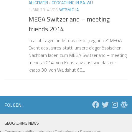
ALLGEMEIN
/
GEOCACHING IN BA-WÜ
❅
❅
1. MAI 2014
VON
WEBMICHA
MEGA Switzerland – meeting
❅
❅
friends 2014
❅
❅
❅
In acht Tagen findet das erste „regionale“ MEGA
❅
Event des Jahres statt, unsere eidgenössischen
❅
Nachbarn laden zum MEGA Switzerland – meeting
❅
❅
❅
friends 2014. Von Konstanz aus sind das nur
knapp 30, von Waldshut 60...
❅
❅
❅
❅
❅
FOLGEN:
GEOCACHING NEWS
Communicabilia – ein paar Gedanken zu Shareables