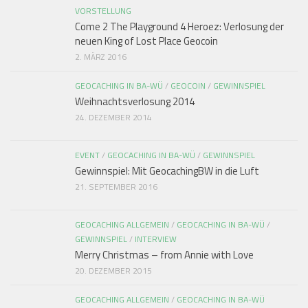
VORSTELLUNG
Come 2 The Playground 4 Heroez: Verlosung der
neuen King of Lost Place Geocoin
2. MÄRZ 2016
GEOCACHING IN BA-WÜ
/
GEOCOIN
/
GEWINNSPIEL
Weihnachtsverlosung 2014
24. DEZEMBER 2014
EVENT
/
GEOCACHING IN BA-WÜ
/
GEWINNSPIEL
Gewinnspiel: Mit GeocachingBW in die Luft
21. SEPTEMBER 2016
GEOCACHING ALLGEMEIN
/
GEOCACHING IN BA-WÜ
/
GEWINNSPIEL
/
INTERVIEW
Merry Christmas – from Annie with Love
20. DEZEMBER 2015
GEOCACHING ALLGEMEIN
/
GEOCACHING IN BA-WÜ