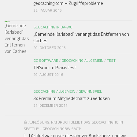
geocaching.com – Zugriffsprobleme
22. JANUAR 2015
GEOCACHING IN BA-WÜ
„Gemeinde Karlsbad“ verlangt das Entfernen von
Caches
20. OKTOBER 2013
GC SOFTWARE
/
GEOCACHING ALLGEMEIN
/
TEST
TBScan im Praxistest
29. AUGUST 2016
GEOCACHING ALLGEMEIN
/
GEWINNSPIEL
3x Premium Mitgliedschaft zu verlosen
27. DEZEMBER 2017
😄 AUFLÖSUNG: NATÜRLICH BLEIBT DAS GEOCACHINGHQ IN
SEATTLE! - GEOCACHINGBW SAGT:
[…] Artikel war unser diesjähriger Aprilscherz, und wir