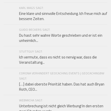
KARL MAGS SAGT:
Eine klare und sinnvolle Entscheidung. Ich freue mich auf
bessere Zeiten.
GUIDO BECKERS SAGT:
Du hast sehr wahre Worte geschrieben und er ist ein
unheimlich...
STUTTGUY SAGT:
Ich vermute, dass es nicht so nervig war, dass die
Veranstaltung...
CORONA VERHINDERT GEOCACHING EVENTS | GEOCACHINGBW
SAGT:
[…] dabei oberste Priorität haben. Das hat auch Bryan
Roth, CEO...
WEBMICHA SAGT:
Unterbrechung ist nicht gleich Werbung! In den ersten