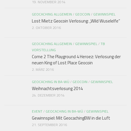
19. NOVEMBER 2014
GEOCACHING ALLGEMEIN
/
GEOCOIN
/
GEWINNSPIEL
Lost Mietz Geocoin Verlosung: „Wild Wuselelfe“
2. OKTOBER 2016
GEOCACHING ALLGEMEIN
/
GEWINNSPIEL
/
TB
VORSTELLUNG
Come 2 The Playground 4 Heroez: Verlosung der
neuen King of Lost Place Geocoin
2. MÄRZ 2016
GEOCACHING IN BA-WÜ
/
GEOCOIN
/
GEWINNSPIEL
Weihnachtsverlosung 2014
24. DEZEMBER 2014
EVENT
/
GEOCACHING IN BA-WÜ
/
GEWINNSPIEL
Gewinnspiel: Mit GeocachingBW in die Luft
21. SEPTEMBER 2016