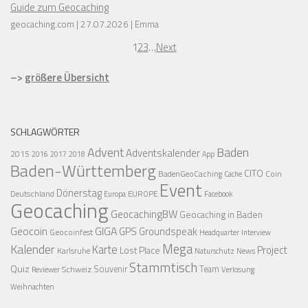
Guide zum Geocaching
geocaching.com
27.07.2026
Emma
1
2
3
…
Next
–>
größere Übersicht
SCHLAGWÖRTER
Advent
Baden
Adventskalender
2015
2016
2017
2018
App
Baden-Württemberg
CITO
BadenGeoCaching
Coin
Cache
Event
Dönerstag
Deutschland
EUROPE
Europa
Facebook
Geocaching
GeocachingBW
Geocaching in Baden
Geocoin
GIGA
GPS
Groundspeak
Geocoinfest
Headquarter
Interview
Mega
Kalender
Karte
Project
Lost Place
Karlsruhe
News
Naturschutz
Stammtisch
Quiz
Schweiz
Souvenir
Team
Verlosung
Reviewer
Weihnachten