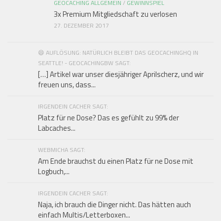
GEOCACHING ALLGEMEIN
/
GEWINNSPIEL
3x Premium Mitgliedschaft zu verlosen
27. DEZEMBER 2017
😄 AUFLÖSUNG: NATÜRLICH BLEIBT DAS GEOCACHINGHQ IN
SEATTLE! - GEOCACHINGBW SAGT:
[…] Artikel war unser diesjähriger Aprilscherz, und wir
freuen uns, dass...
IRGENDEIN CACHER SAGT:
Platz für ne Dose? Das es gefühlt zu 99% der
Labcaches...
WEBMICHA SAGT:
Am Ende brauchst du einen Platz für ne Dose mit
Logbuch,...
IRGENDEIN CACHER SAGT:
Naja, ich brauch die Dinger nicht. Das hätten auch
einfach Multis/Letterboxen...