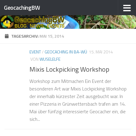
GeocachingBW
Zum Inhalt springen
TAGESARCHIV:
MAI 15, 2014
EVENT
/
GEOCACHING IN BA-WÜ
15. MAI 2014
VON
WUSELELFE
Mixis Lockpicking Workshop
Workshop zum Mitmachen Ein Event der
besonderen Art war Mixis Lockpicking Workshop
der innerhalb kürzester Zeit ausgebucht war. In
einer Pizzeria in Grünwettersbach trafen am 14.
Mai über fünfzig interessierte Geocacher ein, die
sich...