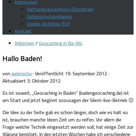
Impressum
Haftungsausschluss (Disclaimer)
Datenschutzerklärung
Cookie-Richtlinie (EU)
Kontakt
Allgemein
/
Geocaching in Ba-Wü
Hallo Baden!
von
webmicha
· Veröffentlicht
19. September 2012
·
Aktualisiert
3. Oktober 2012
Es ist soweit, „Geocaching in Baden“ (badengeocaching.de) ist
am Start und jetzt beginnt sozusagen der Silent-live-Betrieb 🙂
Die Idee zu der Seite gab es schon länger, doch wie es halt so
ist, brauchen manche Ideen Zeit um zu reifen. Vor allem die
Frage welche Technik eingesetzt werden soll, hat einige Zeit zur
Klärung benötigt. In den letzten Wochen habe ich verschiedene