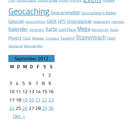
Coin
Deutschland
EUROPE
Europa
Facebook
Geocaching
GeocachingBW
Geocaching in Baden
Geocoin
GIGA
GPS
Groundspeak
Geocoinfest
Headquarter
Interview
Mega
Kalender
Karte
Lost Place
Karlsruhe
News
Naturschutz
Stammtisch
Project
Quiz
Schweiz
Souvenir
Team
Reviewer
Verlosung
Weihnachten
September 2012
M
D
M
D
F
S
S
1
2
3
4
5
6
7
8
9
10
11
12
13
14
15
16
17
18
19
20
21
22
23
24
25
26
27
28
29
30
Okt. »