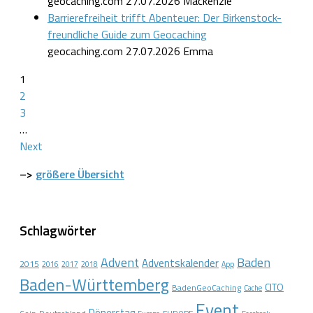
geocaching.com
27.07.2026
Mackenzie
Barrierefreiheit trifft Abenteuer: Der Birkenstock-
freundliche Guide zum Geocaching
geocaching.com
27.07.2026
Emma
1
2
3
…
Next
–>
größere Übersicht
Schlagwörter
Advent
Baden
Adventskalender
2015
2016
2017
2018
App
Baden-Württemberg
CITO
BadenGeoCaching
Cache
Event
Dönerstag