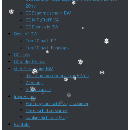
❅
2017
❅
❅
GC Stammtische in BW
❅
GC MiPaTreff KA
❅
GC Events in BW
Best of BW!
Top 10 nach FP
❅
Top 10 nach Fundlogs
GC Links
❅
GC in der Presse
über GeocachingBW
❅
das Team von GeocachingBW.de
❅
❅
Werbung
❅
Gewinnspiele
❅
❅
Impressum
Haftungsausschluss (Disclaimer)
❅
Datenschutzerklärung
Cookie-Richtlinie (EU)
Kontakt